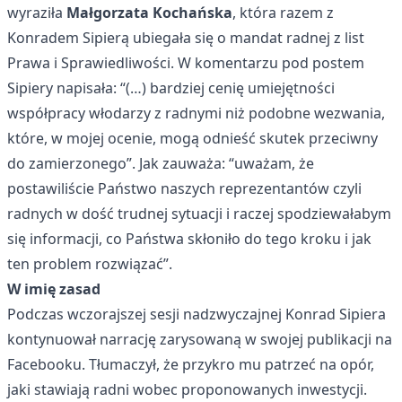
wyraziła
Małgorzata Kochańska
, która razem z
Konradem Sipierą ubiegała się o mandat radnej z list
Prawa i Sprawiedliwości. W komentarzu pod postem
Sipiery napisała: “(…) bardziej cenię umiejętności
współpracy włodarzy z radnymi niż podobne wezwania,
które, w mojej ocenie, mogą odnieść skutek przeciwny
do zamierzonego”. Jak zauważa: “uważam, że
postawiliście Państwo naszych reprezentantów czyli
radnych w dość trudnej sytuacji i raczej spodziewałabym
się informacji, co Państwa skłoniło do tego kroku i jak
ten problem rozwiązać”.
W imię zasad
Podczas wczorajszej sesji nadzwyczajnej Konrad Sipiera
kontynuował narrację zarysowaną w swojej publikacji na
Facebooku. Tłumaczył, że przykro mu patrzeć na opór,
jaki stawiają radni wobec proponowanych inwestycji.