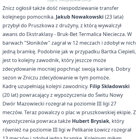
zdjęcie: zniczpruszkow.com.pl
Znicz ogłosił także dość niespodziewanie transfer
kolejnego pomocnika.
Jakub Nowakowski
(23 lata)
przybył do Pruszkowa z drużyny, z którą wywalczył
awans do Ekstraklasy - Bruk-Bet Termalica Nieciecza. W
barwach "Słoników" zagrał w 12 meczach i zdobył w nich
jedną bramkę. Podobnie jak w przypadku Bartka Ciepieli,
jest to kolejny zawodnik, który jeszcze może
zdecydowanie mocniej popchnąć swoją karierę. Dobry
sezon w Zniczu zdecydowanie w tym pomoże.
Kadrę uzupełniają kolejni zawodnicy.
Filip Składowski
(20 lat) powracający z wypożyczenia do Świtu Nowy
Dwór Mazowiecki rozegrał na poziomie III ligi 27
meczów. Teraz powalczy o plac w pruszkowskiej ekipie. Z
wypożyczenia powraca także
Hubert Brysiak
, który
również na poziomie III ligi w Pelikanie Łowicz rozegrał
13 meczów i zdobył jedną bramkę. Kolejnym miłym