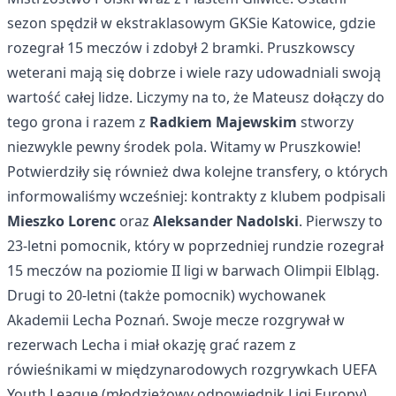
sezon spędził w ekstraklasowym GKSie Katowice, gdzie
rozegrał 15 meczów i zdobył 2 bramki. Pruszkowscy
weterani mają się dobrze i wiele razy udowadniali swoją
wartość całej lidze. Liczymy na to, że Mateusz dołączy do
tego grona i razem z
Radkiem Majewskim
stworzy
niezwykle pewny środek pola. Witamy w Pruszkowie!
Potwierdziły się również dwa kolejne transfery, o których
informowaliśmy wcześniej: kontrakty z klubem podpisali
Mieszko Lorenc
oraz
Aleksander Nadolski
. Pierwszy to
23-letni pomocnik, który w poprzedniej rundzie rozegrał
15 meczów na poziomie II ligi w barwach Olimpii Elbląg.
Drugi to 20-letni (także pomocnik) wychowanek
Akademii Lecha Poznań. Swoje mecze rozgrywał w
rezerwach Lecha i miał okazję grać razem z
rówieśnikami w międzynarodowych rozgrywkach UEFA
Youth League (młodzieżowy odpowiednik Ligi Europy).