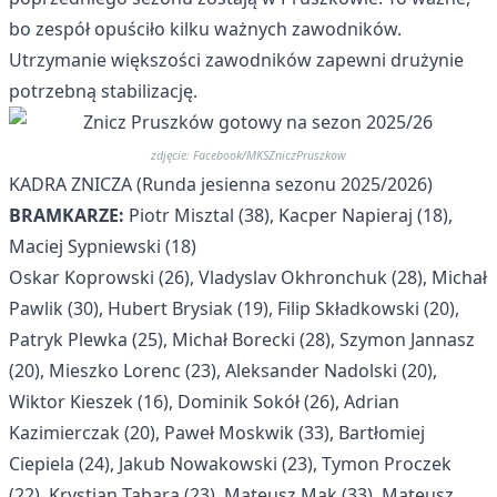
bo zespół opuściło kilku ważnych zawodników.
Utrzymanie większości zawodników zapewni drużynie
potrzebną stabilizację.
zdjęcie: Facebook/MKSZniczPruszkow
KADRA ZNICZA (Runda jesienna sezonu 2025/2026)
BRAMKARZE:
Piotr Misztal (38), Kacper Napieraj (18),
Maciej Sypniewski (18)
Oskar Koprowski (26), Vladyslav Okhronchuk (28), Michał
Pawlik (30), Hubert Brysiak (19), Filip Składkowski (20),
Patryk Plewka (25), Michał Borecki (28), Szymon Jannasz
(20), Mieszko Lorenc (23), Aleksander Nadolski (20),
Wiktor Kieszek (16), Dominik Sokół (26), Adrian
Kazimierczak (20), Paweł Moskwik (33), Bartłomiej
Ciepiela (24), Jakub Nowakowski (23), Tymon Proczek
(22), Krystian Tabara (23), Mateusz Mak (33), Mateusz