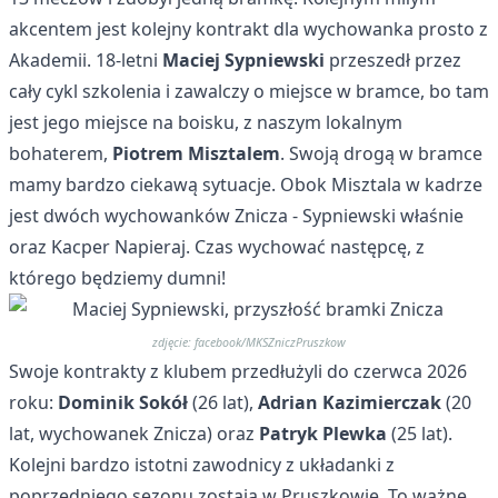
akcentem jest kolejny kontrakt dla wychowanka prosto z
Akademii. 18-letni
Maciej Sypniewski
przeszedł przez
cały cykl szkolenia i zawalczy o miejsce w bramce, bo tam
jest jego miejsce na boisku, z naszym lokalnym
bohaterem,
Piotrem Misztalem
. Swoją drogą w bramce
mamy bardzo ciekawą sytuacje. Obok Misztala w kadrze
jest dwóch wychowanków Znicza - Sypniewski właśnie
oraz Kacper Napieraj. Czas wychować następcę, z
którego będziemy dumni!
zdjęcie: facebook/MKSZniczPruszkow
Swoje kontrakty z klubem przedłużyli do czerwca 2026
roku:
Dominik Sokół
(26 lat),
Adrian Kazimierczak
(20
lat, wychowanek Znicza) oraz
Patryk Plewka
(25 lat).
Kolejni bardzo istotni zawodnicy z układanki z
poprzedniego sezonu zostają w Pruszkowie. To ważne,