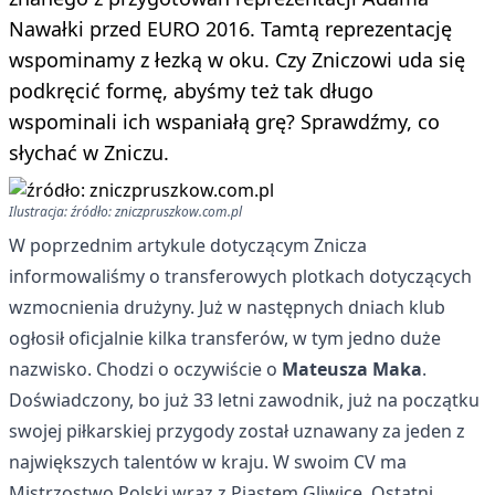
Nawałki przed EURO 2016. Tamtą reprezentację
wspominamy z łezką w oku. Czy Zniczowi uda się
podkręcić formę, abyśmy też tak długo
wspominali ich wspaniałą grę? Sprawdźmy, co
słychać w Zniczu.
Ilustracja: źródło: zniczpruszkow.com.pl
W poprzednim artykule
dotyczącym Znicza
informowaliśmy o transferowych plotkach dotyczących
wzmocnienia drużyny. Już w następnych dniach klub
ogłosił oficjalnie kilka transferów, w tym jedno duże
nazwisko. Chodzi o oczywiście o
Mateusza Maka
.
Doświadczony, bo już 33 letni zawodnik, już na początku
swojej piłkarskiej przygody został uznawany za jeden z
największych talentów w kraju. W swoim CV ma
Mistrzostwo Polski wraz z Piastem Gliwice. Ostatni