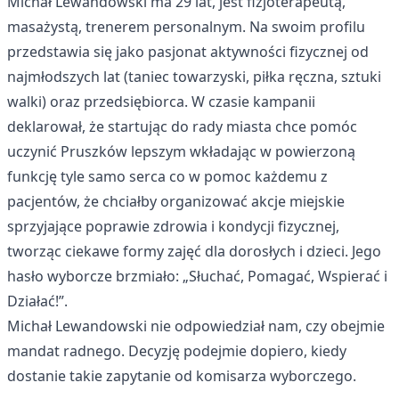
Michał Lewandowski ma 29 lat, jest fizjoterapeutą,
masażystą, trenerem personalnym. Na swoim profilu
przedstawia się jako pasjonat aktywności fizycznej od
najmłodszych lat (taniec towarzyski, piłka ręczna, sztuki
walki) oraz przedsiębiorca. W czasie kampanii
deklarował, że startując do rady miasta chce pomóc
uczynić Pruszków lepszym wkładając w powierzoną
funkcję tyle samo serca co w pomoc każdemu z
pacjentów, że chciałby organizować akcje miejskie
sprzyjające poprawie zdrowia i kondycji fizycznej,
tworząc ciekawe formy zajęć dla dorosłych i dzieci. Jego
hasło wyborcze brzmiało: „Słuchać, Pomagać, Wspierać i
Działać!”.
Michał Lewandowski nie odpowiedział nam, czy obejmie
mandat radnego. Decyzję podejmie dopiero, kiedy
dostanie takie zapytanie od komisarza wyborczego.