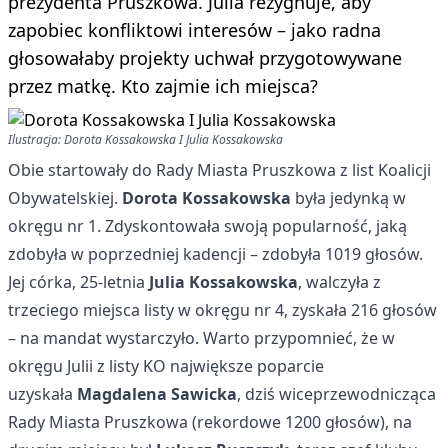
prezydenta Pruszkowa. Julia rezygnuje, aby
zapobiec konfliktowi interesów – jako radna
głosowałaby projekty uchwał przygotowywane
przez matkę. Kto zajmie ich miejsca?
Ilustracja: Dorota Kossakowska I Julia Kossakowska
Obie startowały do Rady Miasta Pruszkowa z list Koalicji
Obywatelskiej.
Dorota Kossakowska
była jedynką w
okręgu nr 1. Zdyskontowała swoją popularność, jaką
zdobyła w poprzedniej kadencji – zdobyła 1019 głosów.
Jej córka, 25-letnia
Julia Kossakowska
, walczyła z
trzeciego miejsca listy w okręgu nr 4, zyskała 216 głosów
– na mandat wystarczyło. Warto przypomnieć, że w
okręgu Julii z listy KO największe poparcie
uzyskała
Magdalena Sawicka
, dziś wiceprzewodnicząca
Rady Miasta Pruszkowa (rekordowe 1200 głosów), na