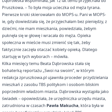
Dąbrowska wspominała, jak 12 lat temu przyjechała do
Pruszkowa. – To była moja ucieczka od męża tyrana.
Pierwsze kroki skierowałam do MOPS-u. Pani w MOPS-
ie, gdy dowiedziała się, że przyjechałam bez pieniędzy, z
dziećmi, nie mam mieszkania, powiedziała, żebym
puknęła się w głowę i wracała do męża. Opieka
społeczna w mieście musi zmienić się tak, żeby
faktycznie zaczęła otaczać kobiety opieką. Dlatego
startuję w tych wyborach – mówiła.
Kilka miesięcy temu Beata Dąbrowska stała się
bohaterką reportażu „Swoi na swoim”, w którym
redakcja zpruszkowa.pl ujawniła proceder przydzielania
mieszkań z zasobu TBS politykom i osobom bliskim
poprzednim władzom miasta. Dąbrowska wystąpiła jako
świadek – opowiedziała, że urzędniczka urzędu miasta,
zatrudniona w czasach
Pawła Makucha
, która była w