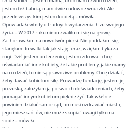
Dnia Kobiet. – Jestem mamą, urodziłam czworo dzieci,
jestem też babcią, mam dwie cudowne wnuczki. Ale
przede wszystkim jestem kobietą – mówiła.
Opowiadała wtedy o trudnych wydarzeniach ze swojego
życia. – W 2017 roku niebo zwaliło mi się na głowę.
Zachorowałam na nowotwór piersi. Nie poddałam się,
stanęłam do walki tak jak staję teraz, wzięłam byka za
rogi. Dziś jestem po leczeniu, jestem zdrowa i chcę
uświadamiać inne kobiety, że takie problemy, jakie mamy
na co dzień, to nie są prawdziwe problemy. Chcę działać,
żeby dawać kobietom siłę. Prowadzę fundację, jestem jej
prezeską, założyłam ją po swoich doświadczeniach, żeby
pomagać innym kobietom pięknie żyć. Tak właśnie
powinien działać samorząd, on musi uzdrawiać miasto,
jego mieszkańców, nie może skupiać uwagi tylko na
sobie – mówiła.