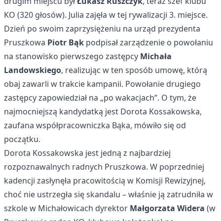
drugim miejscu był
Łukasz Ruszczyk
, teraz szef klubu
KO (320 głosów). Julia zajęła w tej rywalizacji 3. miejsce.
Dzień po swoim zaprzysiężeniu na urząd prezydenta
Pruszkowa
Piotr Bąk
podpisał zarządzenie o powołaniu
na stanowisko pierwszego zastępcy
Michała
Landowskiego
, realizując w ten sposób umowę, którą
obaj zawarli w trakcie kampanii. Powołanie drugiego
zastępcy zapowiedział na „po wakacjach”. O tym, że
najmocniejszą kandydatką jest Dorota Kossakowska,
zaufana współpracowniczka Bąka, mówiło się od
początku.
Dorota Kossakowska jest jedną z najbardziej
rozpoznawalnych radnych Pruszkowa. W poprzedniej
kadencji zasłynęła pracowitością w Komisji Rewizyjnej,
choć nie ustrzegła się skandalu – właśnie ją zatrudniła w
szkole w Michałowicach dyrektor
Małgorzata Widera
(w