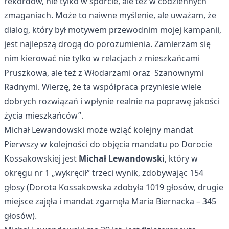
rekordów, nie tylko w sporcie, ale też w codziennych
zmaganiach. Może to naiwne myślenie, ale uważam, że
dialog, który był motywem przewodnim mojej kampanii,
jest najlepszą drogą do porozumienia. Zamierzam się
nim kierować nie tylko w relacjach z mieszkańcami
Pruszkowa, ale też z Włodarzami oraz Szanownymi
Radnymi. Wierzę, że ta współpraca przyniesie wiele
dobrych rozwiązań i wpłynie realnie na poprawę jakości
życia mieszkańców”.
Michał Lewandowski może wziąć kolejny mandat
Pierwszy w kolejności do objęcia mandatu po Dorocie
Kossakowskiej jest
Michał Lewandowski
, który w
okręgu nr 1 „wykręcił” trzeci wynik, zdobywając 154
głosy (Dorota Kossakowska zdobyła 1019 głosów, drugie
miejsce zajęła i mandat zgarnęła Maria Biernacka – 345
głosów).