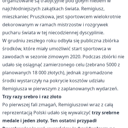
organizowane są tradycyjnie pod gołym niebem w
najchłodniejszych zakątkach świata.
Remigiusz,
mieszkaniec Pruszkowa
, jest sportowcem wielokrotnie
dekorowanym w ramach mistrzostw i rozgrywek
pucharu świata w tej niecodziennej dyscyplinie.
W grudniu zeszłego roku odbyła się publiczna zbiórka
środków, które miały umożliwić start sportowca w
zawodach w sezonie zimowym 2020. Podczas zbiórki nie
udało się osiągnąć zamierzonego celu (zebrano 5000 z
planowanych 18 000 złotych), jednak zgromadzone
środki wystarczyły na pokrycie kosztów udziału
Remigiusza w pierwszym z zaplanowanych wydarzeń.
Trzy razy srebro i raz złoto
Po pierwszej fali zmagań, Remigiuszowi wraz z całą
reprezentacją Polski udało się wywalczyć
trzy srebrne
medale i jeden złoty. Ten ostatni przypadł