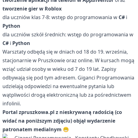
tworzenie aplikacji na telefon w AppInventor
oraz
tworzenie gier w Roblox
dla uczniów klas 7-8: wstęp do programowania w
C#
i
Python
dla uczniów szkół średnich: wstęp do programowania w
C#
i
Python
Warsztaty odbędą się w dniach od 18 do 19. września,
stacjonarnie w Pruszkowie oraz online. W kursach mogą
wziąć udział osoby w wieku od 7 do 19 lat. Zapisy
odbywają się pod
tym adresem
. Giganci Programowania
udzielają odpowiedzi na ewentualne pytania lub
wątpliwości drogą elektroniczną lub za pośrednictwem
infolinii.
Portal zpruszkowa.pl z nieskrywaną radością (co
widać na poniższym zdjęciu) objął wydarzenie
patronatem medialnym
😁