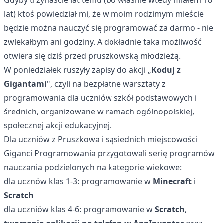
Gdyby trzynaście lat temu (bo właśnie wtedy miałem 18
lat) ktoś powiedział mi, że w moim rodzimym mieście
będzie można nauczyć się programować za darmo - nie
zwlekałbym ani godziny. A dokładnie taka możliwość
otwiera się dziś przed pruszkowską młodzieżą.
W poniedziałek ruszyły zapisy do akcji „
Koduj z
Gigantami
", czyli na bezpłatne warsztaty z
programowania dla uczniów szkół podstawowych i
średnich, organizowane w ramach ogólnopolskiej,
społecznej akcji edukacyjnej.
Dla uczniów z Pruszkowa i sąsiednich miejscowości
Giganci Programowania
przygotowali serię programów
nauczania podzielonych na kategorie wiekowe:
dla ucznów klas 1-3: programowanie w
Minecraft
i
Scratch
dla uczniów klas 4-6: programowanie w
Scratch
,