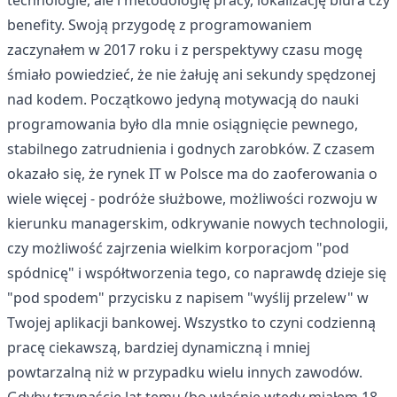
technologie, ale i metodologię pracy, lokalizację biura czy
benefity. Swoją przygodę z programowaniem
zaczynałem w 2017 roku i z perspektywy czasu mogę
śmiało powiedzieć, że nie żałuję ani sekundy spędzonej
nad kodem. Początkowo jedyną motywacją do nauki
programowania było dla mnie osiągnięcie pewnego,
stabilnego zatrudnienia i godnych zarobków. Z czasem
okazało się, że rynek IT w Polsce ma do zaoferowania o
wiele więcej - podróże służbowe, możliwości rozwoju w
kierunku managerskim, odkrywanie nowych technologii,
czy możliwość zajrzenia wielkim korporacjom "pod
spódnicę" i współtworzenia tego, co naprawdę dzieje się
"pod spodem" przycisku z napisem "wyślij przelew" w
Twojej aplikacji bankowej. Wszystko to czyni codzienną
pracę ciekawszą, bardziej dynamiczną i mniej
powtarzalną niż w przypadku wielu innych zawodów.