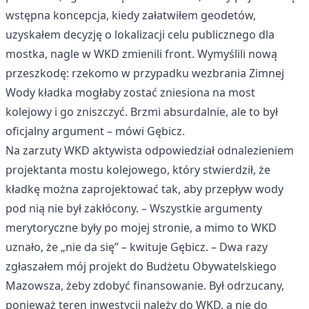
wstępna koncepcja, kiedy załatwiłem geodetów,
uzyskałem decyzję o lokalizacji celu publicznego dla
mostka, nagle w WKD zmienili front. Wymyślili nową
przeszkodę: rzekomo w przypadku wezbrania Zimnej
Wody kładka mogłaby zostać zniesiona na most
kolejowy i go zniszczyć. Brzmi absurdalnie, ale to był
oficjalny argument – mówi Gębicz.
Na zarzuty WKD aktywista odpowiedział odnalezieniem
projektanta mostu kolejowego, który stwierdził, że
kładkę można zaprojektować tak, aby przepływ wody
pod nią nie był zakłócony. – Wszystkie argumenty
merytoryczne były po mojej stronie, a mimo to WKD
uznało, że „nie da się” – kwituje Gębicz. – Dwa razy
zgłaszałem mój projekt do Budżetu Obywatelskiego
Mazowsza, żeby zdobyć finansowanie. Był odrzucany,
ponieważ teren inwestycji należy do WKD, a nie do