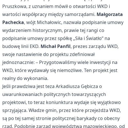
Pruszkowa, z uznaniem mówił o otwartości WKD i
wartości współpracy między samorządami.
Małgorzata
Pachecka
, wójt Michałowic, nazwała podpisanie umowy
wydarzeniem historycznym, prawie tej rangi co
podpisanie umowy przez spółkę „Siła i Światło” na
budowę linii EKD.
Michał Panfil
, prezes zarządu WKD,
swoje nastawienie do projektu zdefiniował
jednoznacznie: – Przygotowaliśmy wiele inwestycji na
WKD, które wydawały się niemożliwe. Ten projekt jest
realny do wykonania.
Jeśli prawdziwa jest teza Arkadiusza Gębicza o
uwarunkowaniach politycznych towarzyszących
projektowi, to teraz koniunktura wydaje się wyjątkowo
sprzyjająca. Władze gmin, przez które przejeżdża WKD,
są po tej samej stronie politycznej barykady co obecny
rząd. Podobnie zarząd województwa mazowieckiego, od