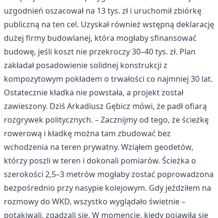
uzgodnień oszacował na 13 tys. zł i uruchomił zbiórkę
publiczną na ten cel. Uzyskał również wstępną deklarację
dużej firmy budowlanej, która mogłaby sfinansować
budowę, jeśli koszt nie przekroczy 30–40 tys. zł. Plan
zakładał posadowienie solidnej konstrukcji z
kompozytowym pokładem o trwałości co najmniej 30 lat.
Ostatecznie kładka nie powstała, a projekt został
zawieszony. Dziś Arkadiusz Gębicz mówi, że padł ofiarą
rozgrywek politycznych. – Zacznijmy od tego, że ścieżkę
rowerową i kładkę można tam zbudować bez
wchodzenia na teren prywatny. Wziąłem geodetów,
którzy poszli w teren i dokonali pomiarów. Ścieżka o
szerokości 2,5–3 metrów mogłaby zostać poprowadzona
bezpośrednio przy nasypie kolejowym. Gdy jeździłem na
rozmowy do WKD, wszystko wyglądało świetnie –
potakiwali, zgadzali się. W momencie, kiedy pojawiła się