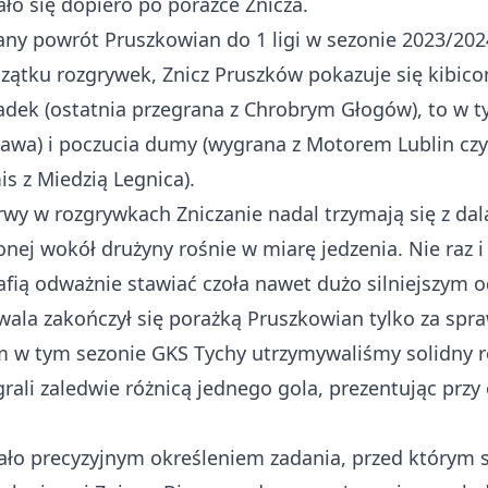
ło się dopiero po porażce Znicza.
ny powrót Pruszkowian do 1 ligi w sezonie 2023/2024.
ątku rozgrywek, Znicz Pruszków pokazuje się kibicom
adek (ostatnia przegrana z Chrobrym Głogów), to w
awa) i poczucia dumy (wygrana z Motorem Lublin czy 
is z Miedzią Legnica).
wy w rozgrywkach Zniczanie nadal trzymają się z dala
ionej wokół drużyny rośnie w miarę jedzenia. Nie raz
rafią odważnie stawiać czoła nawet dużo silniejszym 
wala zakończył się porażką Pruszkowian
tylko za spr
w tym sezonie GKS Tychy utrzymywaliśmy solidny rem
rali zaledwie różnicą jednego gola, prezentując przy o
ło precyzyjnym określeniem zadania, przed którym st