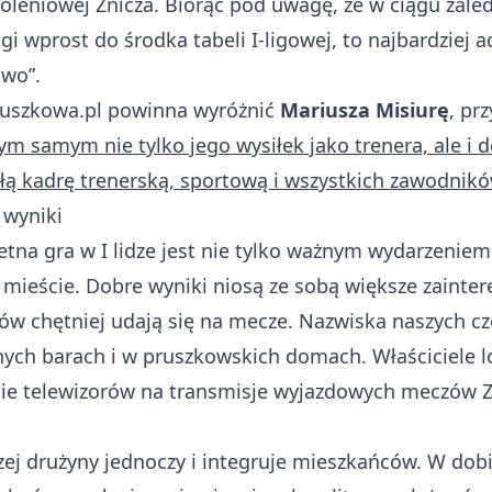
oleniowej Znicza. Biorąc pod uwagę, że w ciągu zale
ligi wprost do środka tabeli I-ligowej, to najbardzi
two”.
pruszkowa.pl powinna wyróżnić
Mariusza Misiurę
, pr
ym samym nie tylko jego wysiłek jako trenera, ale i 
ałą kadrę trenerską, sportową i wszystkich zawodnikó
 wyniki
etna gra w I lidze jest nie tylko ważnym wydarzeni
mieście. Dobre wyniki niosą ze sobą większe zainte
ów chętniej udają się na mecze. Nazwiska naszych cz
nych barach i w pruszkowskich domach. Właściciele l
nie telewizorów na transmisje wyjazdowych meczów Zn
ej drużyny jednoczy i integruje mieszkańców. W dobi