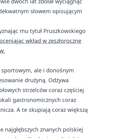
dwie dwóch lat zdołał wyciągnąć
ej adekwatnym słowem opisującym
zyznając mu tytuł Pruszkowskiego
doceniając wkład w zeszłoroczne
w.
em sportowym, ale i donośnym
resowanie drużyną. Odżywa
ołowych strzelców coraz częściej
okali gastronomicznych coraz
icza. A te skupiają coraz większą
e najgłębszych znanych polskiej