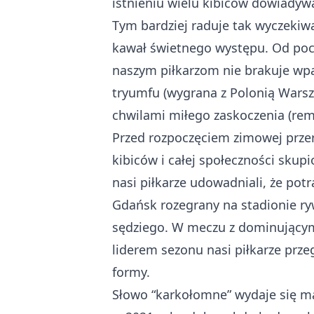
istnieniu wielu kibiców dowiadywa
Tym bardziej raduje tak wyczekiwa
kawał świetnego występu. Od pocz
naszym piłkarzom nie brakuje wp
tryumfu (wygrana z Polonią Warsz
chwilami miłego zaskoczenia (rem
Przed rozpoczęciem zimowej przer
kibiców i całej społeczności skup
nasi piłkarze udowadniali, że pot
Gdańsk rozegrany na stadionie ry
sędziego
. W meczu z dominującym 
liderem sezonu nasi piłkarze przeg
formy.
Słowo “karkołomne” wydaje się ma