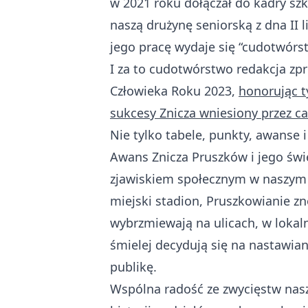
w 2021 roku dołączał do kadry szk
naszą drużynę seniorską z dna II 
jego pracę wydaje się “cudotwórs
I za to cudotwórstwo redakcja z
Człowieka Roku 2023,
honorując t
sukcesy Znicza wniesiony przez c
Nie tylko tabele, punkty, awanse i
Awans Znicza Pruszków i jego świ
zjawiskiem społecznym w naszym 
miejski stadion, Pruszkowianie zn
wybrzmiewają na ulicach, w lokal
śmielej decydują się na nastawia
publikę.
Wspólna radość ze zwycięstw nasz