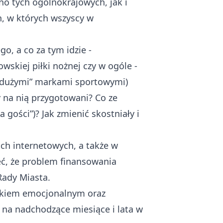
no tych ogólnokrajowych, jak i
ch, w których wszyscy w
, a co za tym idzie -
skiej piłki nożnej czy w ogóle -
 “dużymi” markami sportowymi)
y na nią przygotowani? Co ze
 gości”)? Jak zmienić skostniały i
ach internetowych, a także w
eć, że problem finansowania
 Rady Miasta.
unkiem emocjonalnym oraz
 na nadchodzące miesiące i lata w