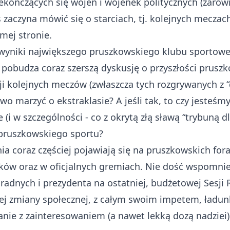
iekończących się wojen i wojenek politycznych (zarów
as zaczyna mówić się o starciach, tj. kolejnych mecza
amej stronie.
 wyniki największego pruszkowskiego klubu sportowego
obudza coraz szerszą dyskusję o przyszłości pruszkow
ji kolejnych meczów (zwłaszcza tych rozgrywanych z
o marzyć o ekstraklasie? A jeśli tak, to czy jesteśm
 w szczególności - co z okrytą złą sławą “trybuną dla
 pruszkowskiego sportu?
ia coraz częściej pojawiają się na pruszkowskich for
yków oraz w oficjalnych gremiach. Nie dość wspomni
radnych i prezydenta na ostatniej, budżetowej Sesji
lnej zmiany społecznej, z całym swoim impetem, ład
nie z zainteresowaniem (a nawet lekką dozą nadziei)