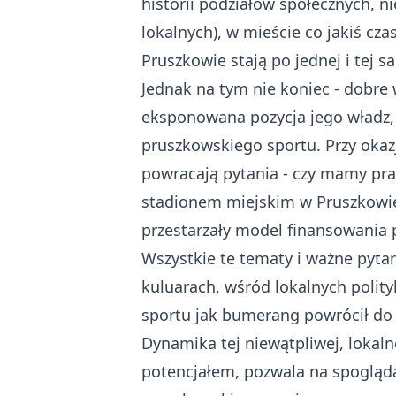
historii podziałów społecznych, n
lokalnych), w mieście co jakiś cz
Pruszkowie stają po jednej i tej s
Jednak na tym nie koniec - dobre
eksponowana pozycja jego władz, p
pruszkowskiego sportu. Przy okaz
powracają pytania - czy mamy praw
stadionem miejskim w Pruszkowie (i
przestarzały model finansowania
Wszystkie te tematy i ważne pytan
kuluarach, wśród lokalnych polit
sportu jak bumerang powrócił do 
Dynamika tej niewątpliwej, loka
potencjałem, pozwala na spogląda