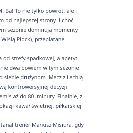
 Ba! To nie tylko powrót, ale i
 od najlepszej strony. I choć
 tym sezonie dominują momenty
Wisłą Płock), przeplatane
 od strefy spadkowej, a apetyt
 i nie dwa bowiem w tym sezonie
od siebie drużynom. Mecz z Lechią
awą kontrowersyjnej decyzji
is aż do 80. minuty. Finalnie, z
kazji kawał świetnej, piłkarskiej
anął trener Mariusz Misiura, gdy