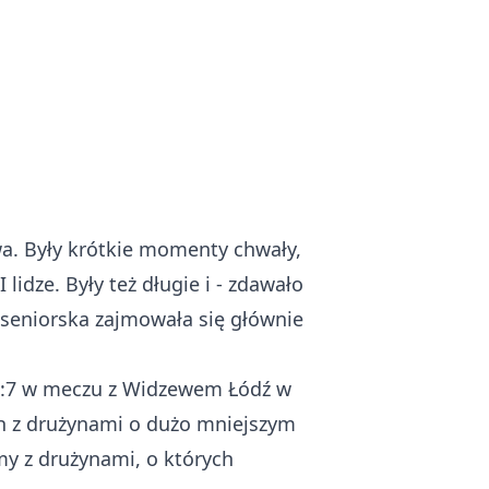
wa. Były krótkie momenty chwały,
idze. Były też długie i - zdawało
a seniorska zajmowała się głównie
e 0:7 w meczu z Widzewem Łódź w
ch z drużynami o dużo mniejszym
my z drużynami, o których