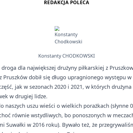
REDAKCJA POLECA
Konstanty CHODKOWSKI
droga dla największej drużyny piłkarskiej z Pruszko
z Pruszków dobił się długo upragnionego występu w I l
część, jak w sezonach 2020 i 2021, w których drużyn
ek w drugiej lidze.
 do naszych uszu wieści o wielkich porażkach (słynn
h, choć równie wstydliwych, bo ponoszonych w mecza
mi Suwałki w 2016 roku). Bywało też, że przegrywaliś