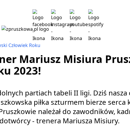
ski Człowiek Roku
ener Mariusz Misiura Pru
ku 2023!
olnych partiach tabeli II ligi. Dziś nasz
uszkowska piłka szturmem bierze serca k
 Pruszkowie należał do zawodników, kadr
otwórcy - trenera Mariusza Misiury.