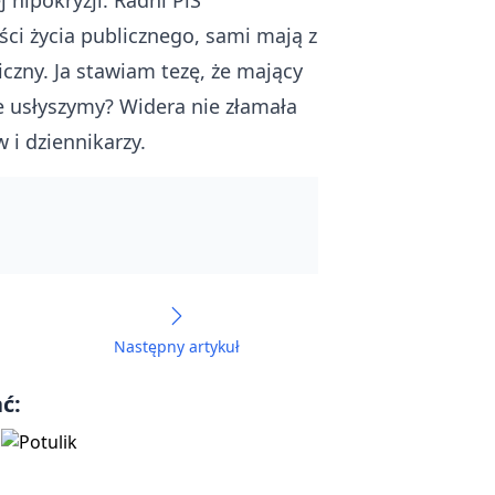
hipokryzji. Radni PiS
ści życia publicznego, sami mają z
iczny. Ja stawiam tezę, że mający
ie usłyszymy? Widera nie złamała
 i dziennikarzy.
Następny artykuł
ć: