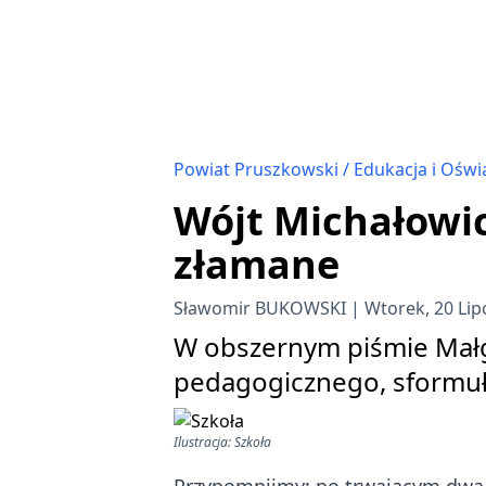
Powiat Pruszkowski
Edukacja i Oświ
Wójt Michałowic
złamane
Sławomir BUKOWSKI
Wtorek, 20 Lip
W obszernym piśmie Małg
pedagogicznego, sformuł
Ilustracja: Szkoła