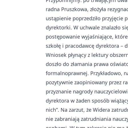
Przypomnijmy: po trwającym dwa l
radna Pruszkowa, złożyła rezygnac
ustąpienie poprzedziło przyjęcie
dyrektorki. W uchwale znalazło s
postępowanie wyjaśniające, któr
szkołę i pracodawcę dyrektora – d
Wniosek płynący z lektury obszer
doszło do złamania prawa oświat
formalnoprawnej. Przykładowo, na
pozytywnie zaopiniowany przez ra
przyznanie nagrody nauczycielowi
dyrektora w żaden sposób wiążący
nich”. Na zarzut, że Widera zatru
nie zabraniają zatrudniania nauc