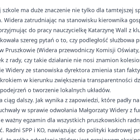
zkole ma duże znaczenie nie tylko dla tamtejszej spo
. Widera zatrudniając na stanowisku kierownika go
rzyjmując do pracy nauczycielkę Katarzynę Wall z k
okowała szereg pytań o to, czy podległość służbowa 
 Pruszkowie (Widera przewodniczy Komisji Oświaty, W
k z rady, czy takie działanie nie nosi znamion kolesi
e Widery ze stanowiska dyrektora zmienia stan faktyc
 krokiem w kierunku zwiększenia transparentności dz
 podejrzeń o tworzenie lokalnych układów.
ciąg dalszy. Jak wynika z zapowiedzi, które padły na 
 uchwały w sprawie odwołania Małgorzaty Widery z fu
zie ważny egzamin dla wszystkich pruszkowskich radny
. Radni SPP i KO, nawiązując do polityki kadrowej pr