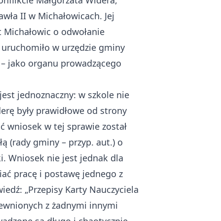
nflikcie Małgorzata Widera,
awła II w Michałowicach. Jej
t Michałowic o odwołanie
i uruchomiło w urzędzie gminy
a – jako organu prowadzącego
est jednoznaczny: w szkole nie
erę były prawidłowe od strony
ć wniosek w tej sprawie został
 (rady gminy – przyp. aut.) o
 Wniosek nie jest jednak dla
iać pracę i postawę jednego z
iedź: „Przepisy Karty Nauczyciela
krewnionych z żadnymi innymi