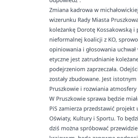
odpowiedź”.
Zmiana kadrowa w michałowickiej s
wizerunku Rady Miasta Pruszkowa
koleżankę Dorotę Kossakowską i p
nieformalnej koalicji z KO, sprow
opiniowania i głosowania uchwał w
etyczne jest zatrudnianie koleżane
podejrzeniom zaprzeczała. Odejści
zostały zbudowane. Jest istotnym
Pruszkowie i rozwiania atmosfery
W Pruszkowie sprawa będzie miała 
PiS zamierza przedstawić projekt
Oświaty, Kultury i Sportu. To będ
dziś można spróbować przewidzieć