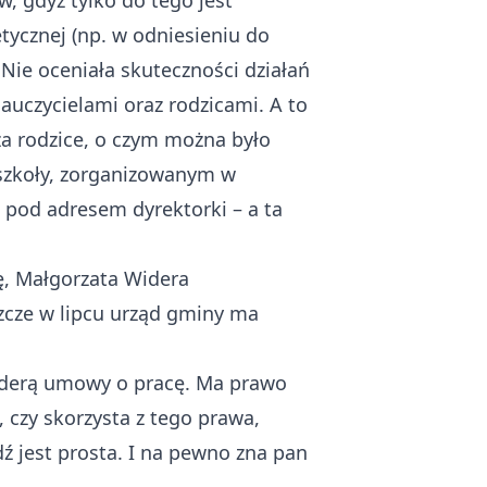
w, gdyż tylko do tego jest
ycznej (np. w odniesieniu do
Nie oceniała skuteczności działań
nauczycielami oraz rodzicami. A to
cza rodzice, o czym można było
 szkoły, zorganizowanym w
w pod adresem dyrektorki – a ta
ę, Małgorzata Widera
szcze w lipcu urząd gminy ma
Widerą umowy o pracę. Ma prawo
, czy skorzysta z tego prawa,
ź jest prosta. I na pewno zna pan