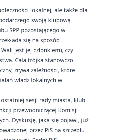
łeczności lokalnej, ale także dla
spodarczego swoją klubową
lubu SPP pozostającego w
przekłada się na sposób
all jest jej członkiem), czy
ostwa. Cała trójka stanowczo
zny, zrywa zależności, które
iałań władz lokalnych w
ostatniej sesji rady miasta, klub
nkcji przewodniczącej Komisji
ch. Dyskusję, jaka się pojawi, już
owadzonej przez PiS na szczeblu