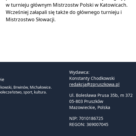
w turnieju głównym Mistrzostw Polski w Katowicach.
Wcześniej załapali się także do głównego turnieju i
Mistrzostwo Słowacji.
Wydawca:
Konstanty Chodkowski
ie
redakcja@zpruszkowa.pl
zkowski, Brwinów, Michałowice.
ołeczeństwo, sport, kultura.
Ul. Bolesława Prusa 35b, m 372
05-803 Pruszków
Mazowieckie
,
Polska
NIP: 7010186725
REGON: 369007045