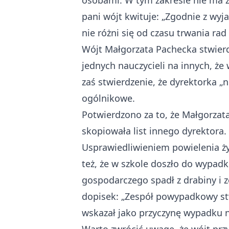
osobami. W tym zakresie nie ma ż
pani wójt kwituje: „Zgodnie z wy
nie różni się od czasu trwania rad
Wójt Małgorzata Pachecka stwierdz
jednych nauczycieli na innych, że 
zaś stwierdzenie, że dyrektorka „
ogólnikowe.
Potwierdzono za to, że Małgorzata
skopiowała list innego dyrektora.
Usprawiedliwieniem powielenia ży
też, że w szkole doszło do wypad
gospodarczego spadł z drabiny i z
dopisek: „Zespół powypadkowy st
wskazał jako przyczynę wypadku 