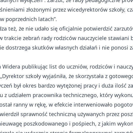
adnych wyłączeń”. Zarzut, że rady pedagogiczne prow
jaśnieniami złożonymi przez wicedyrektorów szkoły, c
 w poprzednich latach”.
a też, że nie udało się oficjalnie potwierdzić zarzut
w trakcie zebrań rady rodziców nauczyciele stawiani b
nie dostrzega skutków własnych działań i nie ponosi z
 Widera publikując list do uczniów, rodziców i naucz
 „Dyrektor szkoły wyjaśniła, że skorzystała z gotoweg
czeń był okres bardzo wytężonej pracy i duża ilość 
ku z udziałem pracownika technicznego, który wykonu
ostał ranny w rękę, w efekcie interweniowało pogoto
wierdził sprawność techniczną używanych przez po
nieuwagę poszkodowanego i pośpiech, z jakim wykon