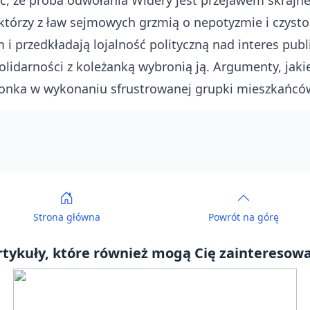
 że próba odwołania Widery jest przejawem skrajnej 
 którzy z ław sejmowych grzmią o nepotyzmie i czysto
i przedkładają lojalność polityczną nad interes publ
olidarności z koleżanką wybronią ją. Argumenty, jak
agonka w wykonaniu sfrustrowanej grupki mieszkańców
Strona główna
Powrót
na górę
rtykuły, które również mogą Cię zainteresowa