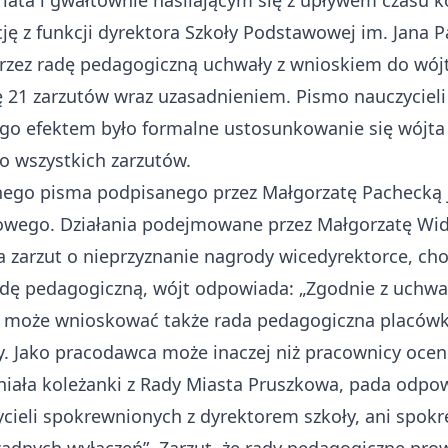
ata i gwałtownie nasilającym się z upływem czasu ko
ję z funkcji dyrektora Szkoły Podstawowej im. Jana P
 przez radę pedagogiczną uchwały z wnioskiem do wój
ię 21 zarzutów wraz uzasadnieniem. Pismo nauczyciel
ego efektem było formalne ustosunkowanie się wójt
o wszystkich zarzutów.
nego pisma podpisanego przez Małgorzatę Pachecką j
owego. Działania podejmowane przez Małgorzatę Wid
 zarzut o nieprzyznanie nagrody wicedyrektorce, cho
dę pedagogiczną, wójt odpowiada: „Zgodnie z uchwałą
 może wnioskować także rada pedagogiczna placówki.
. Jako pracodawca może inaczej niż pracownicy ocen
dniała koleżanki z Rady Miasta Pruszkowa, pada odpow
zycieli spokrewnionych z dyrektorem szkoły, ani spo