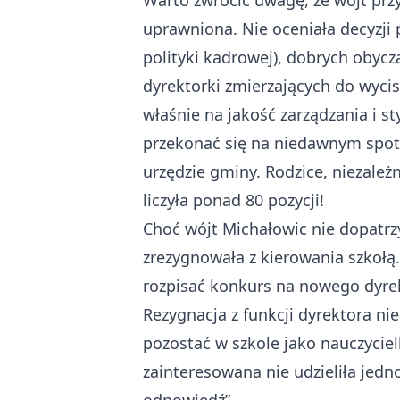
Warto zwrócić uwagę, że wójt przy
uprawniona. Nie oceniała decyzji
polityki kadrowej), dobrych obycz
dyrektorki zmierzających do wycis
właśnie na jakość zarządzania i st
przekonać się na niedawnym spotk
urzędzie gminy. Rodzice, niezależ
liczyła ponad 80 pozycji!
Choć wójt Michałowic nie dopatrz
zrezygnowała z kierowania szkołą.
rozpisać konkurs na nowego dyre
Rezygnacja z funkcji dyrektora n
pozostać w szkole jako nauczycielk
zainteresowana nie udzieliła jedn