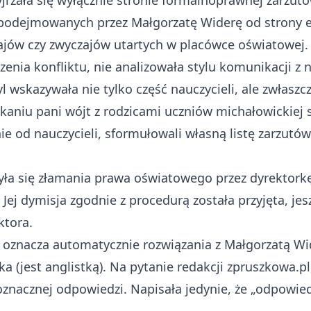
jrzała się wyłącznie stronie formalnoprawnej zarzutó
 podejmowanych przez Małgorzatę Widerę od strony et
ajów czy zwyczajów utartych w placówce oświatowej. 
zenia konfliktu, nie analizowała stylu komunikacji z 
yl wskazywała nie tylko część nauczycieli, ale zwłasz
aniu pani wójt z rodzicami uczniów michałowickiej
nie od nauczycieli, sformułowali własną listę zarzutó
yła się złamania prawa oświatowego przez dyrektork
 Jej dymisja zgodnie z procedurą została przyjęta, je
ktora.
ie oznacza automatycznie rozwiązania z Małgorzatą 
a (jest anglistką). Na pytanie redakcji zpruszkowa.pl
oznacznej odpowiedzi. Napisała jedynie, że „odpowied