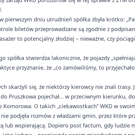
aby zarząd WKD porozumiał się w tej sprawie z ZTM o
.
 w pierwszym dniu utrudnień spółka zbyła krótko: „P
ontrole biletów przeprowadzane są zgodnie z podpisan
ażer to potencjalny złodziej – nieważne, czy pociągi k
o spółka stwierdza lakonicznie, że pojazdy „spełni
aktyce przyznanie, że „co zamówiliśmy, to przyjechało
skarżyli się, że niektórzy kierowcy nie znali trasy. 
do Pruszkowa pojechał… w przeciwnym kierunku, do K
do Komorowa. O takich „ciekawostkach” WKD w swoim
o nie podjęła rozmów z władzami gmin, przez które prz
 lub wspierającą. Dopiero post factum, gdy ludzie m