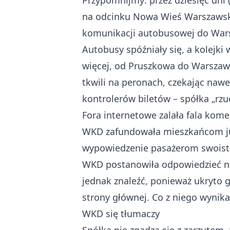
Przypomnijmy: przez dziesięć dni
na odcinku Nowa Wieś Warszawska
komunikacji autobusowej do Wars
Autobusy spóźniały się, a kolejki 
więcej, od Pruszkowa do Warszawy
tkwili na peronach, czekając naw
kontrolerów biletów – spółka „rzu
Fora internetowe zalała fala kome
WKD zafundowała mieszkańcom już
wypowiedzenie pasażerom swoistej 
WKD postanowiła odpowiedzieć na 
jednak znaleźć, ponieważ ukryto 
strony głównej. Co z niego wynika
WKD się tłumaczy