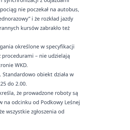
m synchronizacji z odjazdami
 pociąg nie poczekał na autobus,
ednorazowy” i że rozkład jazdy
rannych kursów zabrakło też
ania określone w specyfikacji
 procedurami – nie udzielają
tronie WKD.
. Standardowo obiekt działa w
25 do 2.00.
reśla, że prowadzone roboty są
dów na odcinku od Podkowy Leśnej
e wszystkie zgłoszenia od