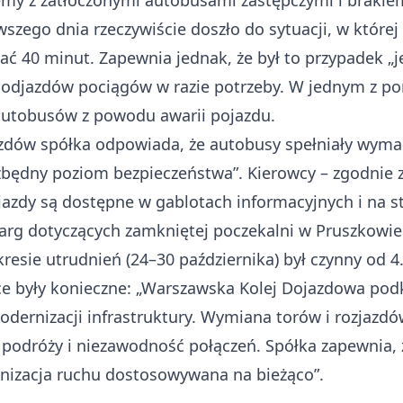
lemy z zatłoczonymi autobusami zastępczymi i brakie
szego dnia rzeczywiście doszło do sytuacji, w której
ać 40 minut. Zapewnia jednak, że był to przypadek „j
 odjazdów pociągów w razie potrzeby. W jednym z po
autobusów z powodu awarii pojazdu.
azdów spółka odpowiada, że autobusy spełniały wymag
będny poziom bezpieczeństwa”. Kierowcy – zgodnie z
 jazdy są dostępne w gablotach informacyjnych i na s
karg dotyczących zamkniętej poczekalni w Pruszkowie
resie utrudnień (24–30 października) był czynny od 4.
e były konieczne: „Warszawska Kolej Dojazdowa podk
odernizacji infrastruktury. Wymiana torów i rozjaz
odróży i niezawodność połączeń. Spółka zapewnia, ż
nizacja ruchu dostosowywana na bieżąco”.