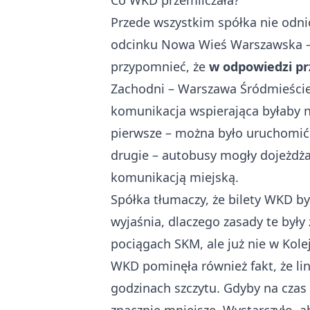
Co WKD przemilczała?
Przede wszystkim spółka nie odni
odcinku Nowa Wieś Warszawska –
przypomnieć, że
w odpowiedzi pr
Zachodni – Warszawa Śródmieście
komunikacja wspierająca byłaby n
pierwsze – można było uruchomić 
drugie – autobusy mogły dojeżdż
komunikacją miejską.
Spółka tłumaczy, że bilety WKD b
wyjaśnia, dlaczego zasady te był
pociągach SKM, ale już nie w Kol
WKD pominęła również fakt, że li
godzinach szczytu. Gdyby na czas