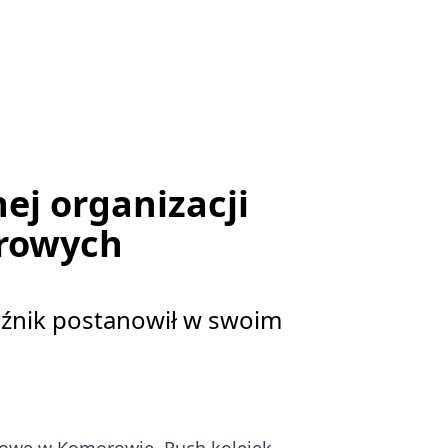
ej organizacji
orowych
woźnik postanowił w swoim