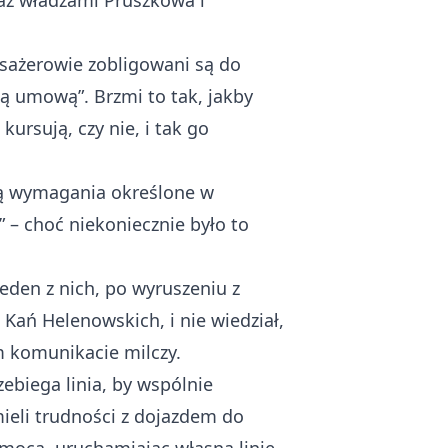
raz władzami Pruszkowa i
asażerowie zobligowani są do
ą umową”. Brzmi to tak, jakby
ursują, czy nie, i tak go
ają wymagania określone w
” – choć niekoniecznie było to
Jeden z nich, po wyruszeniu z
ań Helenowskich, i nie wiedział,
 komunikacie milczy.
ebiega linia, by wspólnie
ieli trudności z dojazdem do