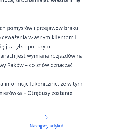
omocą, uruchamiając własną linię
nych pomysłów i przejawów braku
lekceważenia własnym klientom i
się już tylko ponurym
lanach jest wymiana rozjazdów na
awy Raków – co znów oznaczać
ka informuje lakonicznie, że w tym
mierówka – Otrębusy zostanie
Następny artykuł