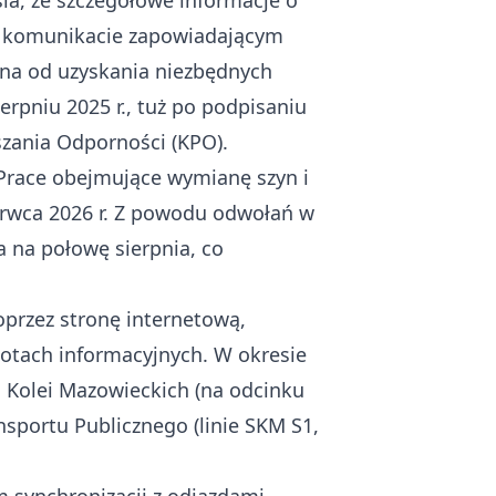
śla, że szczegółowe informacje o
ym komunikacie zapowiadającym
iona od uzyskania niezbędnych
erpniu 2025 r., tuż po podpisaniu
zania Odporności (KPO).
Prace obejmujące wymianę szyn i
erwca 2026 r. Z powodu odwołań w
na połowę sierpnia, co
oprzez stronę internetową,
lotach informacyjnych. W okresie
Kolei Mazowieckich (na odcinku
sportu Publicznego (linie SKM S1,