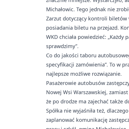
znacznie mniejsze. Wystarczyło, 
Michałowic. Tego jednak nie zrobił
Zarzut dotyczący kontroli biletów
posiadania biletu na przejazd. K
WKD chciała powiedzieć: „Każdy pas
sprawdzimy”.
Co do jakości taboru autobusoweg
specyfikacji zamówienia”. To w pr
najlepsze możliwe rozwiązanie.
Pasażerowie autobusów zastępczych 
Nowej Wsi Warszawskiej, zamiast 
że po drodze ma zajechać także 
Spółka nie wyjaśniła też, dlaczeg
zaplanować komunikację zastępczą