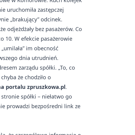
orowe w Komorowie. Ruch kolejek
ie uruchomiła zastępczej
ie „brakujący” odcinek.
, że odjeżdżały bez pasażerów. Co
co 10. W efekcie pasażerowie
 „umilała” im obecność
rwszego dnia utrudnień.
dresem zarządu spółki. „To, co
chyba że chodziło o
na portalu zpruszkowa.pl
.
stronie spółki – niełatwo go
nie prowadzi bezpośredni link ze