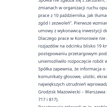
Spółka nie zgadza się z zarzutem,
zmianach w organizacji ruchu op
prace z 10 października. Jak tłum
zgód i zezwoleń”. Pierwsze wzmian
umowy z wykonawcą inwestycji do
Dlaczego prace w Komorowie nie 
rozjazdów na odcinku blisko 19 k
postępowaniu przetargowym podpi
uniemożliwiło rozpoczęcie robót 
Spółka zapewnia, że informacja o
komunikaty głosowe, ulotki, ekra
największych utrudnień wprowadz
Grodzisk Mazowiecki – Warszawa Ś
717 i 817).