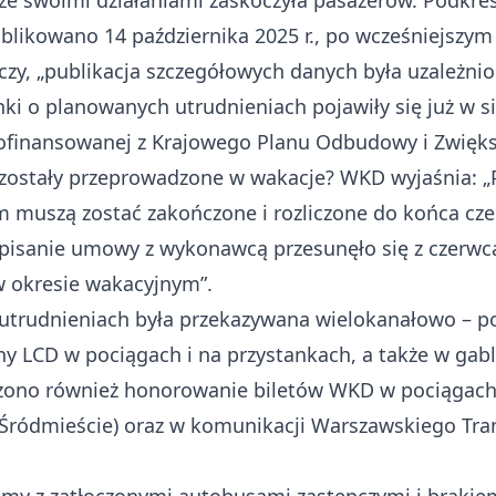
 że swoimi działaniami zaskoczyła pasażerów. Podkre
ublikowano 14 października 2025 r., po wcześniejsz
aczy, „publikacja szczegółowych danych była uzależn
ki o planowanych utrudnieniach pojawiły się już w si
finansowanej z Krajowego Planu Odbudowy i Zwięks
zostały przeprowadzone w wakacje? WKD wyjaśnia: „
m muszą zostać zakończone i rozliczone do końca cz
sanie umowy z wykonawcą przesunęło się z czerwca 
w okresie wakacyjnym”.
 utrudnieniach była przekazywana wielokanałowo – p
ny LCD w pociągach i na przystankach, a także w gab
ono również honorowanie biletów WKD w pociągach 
ródmieście) oraz w komunikacji Warszawskiego Tran