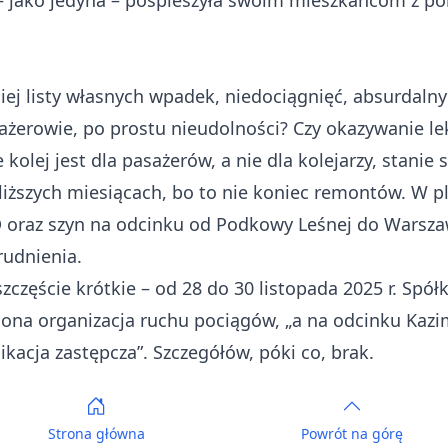
 – jako jedyna – pospieszyła swoim mieszkańcom z p
iej listy własnych wpadek, niedociągnięć, absurdal
asażerowie, po prostu nieudolności? Czy okazywanie 
kolej jest dla pasażerów, a nie dla kolejarzy, stanie 
iższych miesiącach, bo to nie koniec remontów. W p
 oraz szyn na odcinku od Podkowy Leśnej do Warsz
rudnienia.
zczęście krótkie – od 28 do 30 listopada 2025 r. Spół
ona organizacja ruchu pociągów, „a na odcinku Kazi
cja zastępcza”. Szczegółów, póki co, brak.
Strona główna
Powrót
na górę