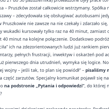
 (od 21 do 30 października) prowadzone były prace t
 – Pruszków został całkowicie wstrzymany. Spółka n
zawy – zdecydowała się obsługiwać autobusami jedyn
w Pruszkowie nie zawsze na nie czekały i zdarzało się
 wukadki kursowały tylko raz na 40 minut, zamiast 
et 40 minut na kolejne połączenie. Dodatkowo podróż
ciła” ich na zdezorientowanych ludzi już rankiem pie
ntarzy, pełnych frustracji, inwektyw i oskarżeń pod a
 pierwszego dnia utrudnień, wymyka się logice. No 
wojny – jeśli tak, to plan się powiódł” –
pisaliśmy 
część zarzutów. Specjalny komunikat pojawił się na 
go
na podstronie „Pytania i odpowiedzi”
, do której 
?