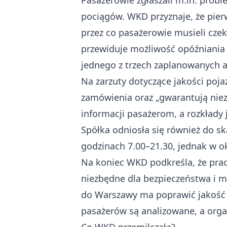
Pasażerowie zgłaszali m.in. prob
pociągów. WKD przyznaje, że pierw
przez co pasażerowie musieli czek
przewiduje możliwość opóźniania
jednego z trzech zaplanowanych 
Na zarzuty dotyczące jakości poj
zamówienia oraz „gwarantują niez
informacji pasażerom, a rozkłady
Spółka odniosła się również do s
godzinach 7.00–21.30, jednak w ok
Na koniec WKD podkreśla, że prac
niezbędne dla bezpieczeństwa i m
do Warszawy ma poprawić jakość p
pasażerów są analizowane, a orga