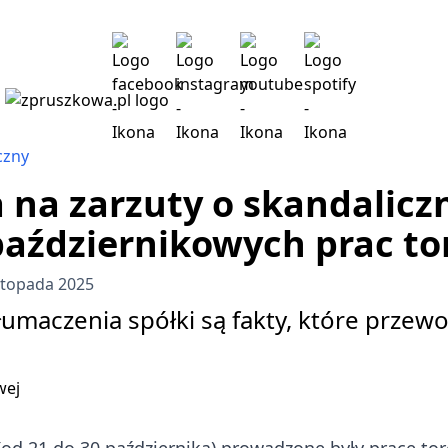
czny
a zarzuty o skandaliczn
październikowych prac t
stopada 2025
tłumaczenia spółki są fakty, które prze
.