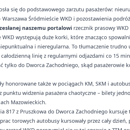
osła się do podstawowego zarzutu pasażerów: nieuru
 Warszawa Śródmieście WKD i pozostawienia podró
zesłanej naszemu portalowi
rzecznik prasowy WKD 
 WKD występują duże korki, które znacząco spowalni
iepunktualna i nieregularna. To tłumaczenie trudno 
całodzienną linię z regularnymi odjazdami co 15 min
ać tylko do Dworca Zachodniego, skąd pasażerowie 
yły honorowane także w pociągach KM, SKM i autobusa
y z punktu widzenia pasażera chaotyczne – bilety j
ejach Mazowieckich.
nia 817 z Pruszkowa do Dworca Zachodniego kursuje t
 prac torowych autobusy kursowały przez cały dzień