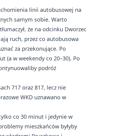
chomienia linii autobusowej na
żnych samym sobie. Warto
tłumaczył, że na odcinku Dworzec
ają ruch, przez co autobusowa
uznać za przekonujące. Po
ut (a w weekendy co 20–30). Po
kontynuowaliby podróż
ch 717 oraz 817, lecz nie
ednorazowe WKD uznawano w
ylko co 30 minut i jedynie w
, problemy mieszkańców byłyby