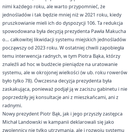
nimi każdego roku, ale warto przypomnieć, że
jednośladów i tak będzie mniej niż w 2021 roku, kiedy
pruszkowianie mieli ich do dyspozycji 106. Ta redukcja
spowodowana była decyzją prezydenta Pawła Makucha
o… całkowitej likwidacji systemu miejskich jednośladów
począwszy od 2023 roku. W ostatniej chwili zapobiegła
temu interwencja radnych, w tym Piotra Bąka, którzy
znaleźli ad hoc w budżecie pieniądze na uratowanie
systemu, ale w okrojonej wielkości (w ub. roku rowerów
było tylko 78). Ówczesna decyzja prezydenta była
zaskakująca, ponieważ podjął ją w zaciszu gabinetu i nie
poprzedziły jej konsultacje ani z mieszkańcami, ani z
radnymi.
Nowy prezydent Piotr Bąk, jak i jego przyszły zastępca
Michał Landowski w kampanii deklarowali się jako
zwolennicy nie tylko utrzymania, ale i rozwoju systemu