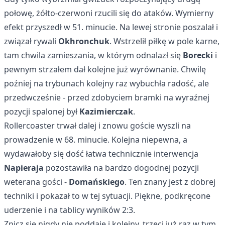
połowę, żółto-czerwoni rzucili się do ataków. Wymierny
efekt przyszedł w 51. minucie. Na lewej stronie poszalał i
związał rywali
Okhronchuk
. Wstrzelił piłkę w pole karne,
tam chwila zamieszania, w którym odnalazł się
Borecki
i
pewnym strzałem dał kolejne już wyrównanie. Chwilę
poźniej na trybunach kolejny raz wybuchła radość, ale
przedwcześnie - przed zdobyciem bramki na wyraźnej
pozycji spalonej był
Kazimierczak
.
Rollercoaster trwał dalej i znowu goście wyszli na
prowadzenie w 68. minucie. Kolejna niepewna, a
wydawałoby się dość łatwa technicznie interwencja
Napieraja
pozostawiła na bardzo dogodnej pozycji
weterana gości -
Domańskiego
. Ten znany jest z dobrej
techniki i pokazał to w tej sytuacji. Piękne, podkręcone
uderzenie i na tablicy wyników 2:3.
Znicz się nigdy nie poddaje i kolejny, trzeci już raz w tym