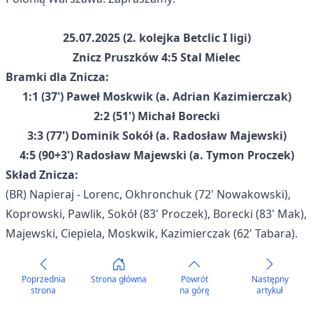
25.07.2025 (2. kolejka Betclic I ligi)
Znicz Pruszków 4:5 Stal Mielec
Bramki dla Znicza:
1:1 (37') Paweł Moskwik (a. Adrian Kazimierczak)
2:2 (51') Michał Borecki
3:3 (77') Dominik Sokół (a. Radosław Majewski)
4:5 (90+3') Radosław Majewski (a. Tymon Proczek)
Skład Znicza:
(BR) Napieraj - Lorenc, Okhronchuk (72' Nowakowski),
Koprowski, Pawlik, Sokół (83' Proczek), Borecki (83' Mak),
Majewski, Ciepiela, Moskwik, Kazimierczak (62' Tabara).
Poprzednia
Strona główna
Powrót
Następny
strona
na górę
artykuł