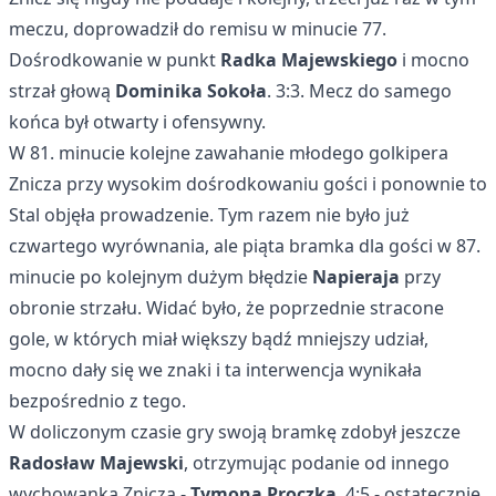
meczu, doprowadził do remisu w minucie 77.
Dośrodkowanie w punkt
Radka Majewskiego
i mocno
strzał głową
Dominika Sokoła
. 3:3. Mecz do samego
końca był otwarty i ofensywny.
W 81. minucie kolejne zawahanie młodego golkipera
Znicza przy wysokim dośrodkowaniu gości i ponownie to
Stal objęła prowadzenie. Tym razem nie było już
czwartego wyrównania, ale piąta bramka dla gości w 87.
minucie po kolejnym dużym błędzie
Napieraja
przy
obronie strzału. Widać było, że poprzednie stracone
gole, w których miał większy bądź mniejszy udział,
mocno dały się we znaki i ta interwencja wynikała
bezpośrednio z tego.
W doliczonym czasie gry swoją bramkę zdobył jeszcze
Radosław Majewski
, otrzymując podanie od innego
wychowanka Znicza -
Tymona Proczka
. 4:5 - ostatecznie