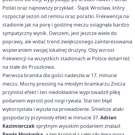
Polski oraz najnowszy przykład - Śląsk Wrocław, który
rozpoczął sezon od remisu oraz porażki. Frekwencja na
stadionie jak na porę i godzinę meczu osiągnęła bardzo
sympatyczny wynik. Owszem, jest jeszcze wiele do
poprawy, ale widać trend zwiększonego zainteresowania
wspieraniem swojej lokalnej drużyny. Oby wzrost
frekwencji na wszystkich stadionach w Polsce dotarł też
na stałe do Pruszkowa.
Pierwsza bramka dla gości nadeszła w 17. minucie
meczu. Mocny pressing na młodym bramkarzu Znicza
przyniósł efekt i ten niedokładnie wyprowadził piłkę
podaniem wprost pod nogi rywala. Stal ten błąd
wykorzystała i wyszła na prowadzenie. Śmielsze ataki
gospodarzy przyniosły efekt w minucie 37.
Adrian
Kazimierczak
sprytnym wysokim podaniem znalazł
Pawła Moskwika
, a ten kropnął z całej siły lewą nogą