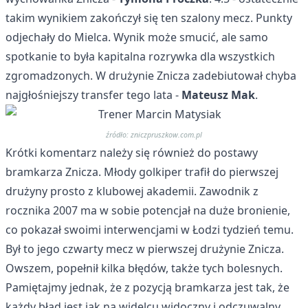
takim wynikiem zakończył się ten szalony mecz. Punkty
odjechały do Mielca. Wynik może smucić, ale samo
spotkanie to była kapitalna rozrywka dla wszystkich
zgromadzonych. W drużynie Znicza zadebiutował chyba
najgłośniejszy transfer tego lata -
Mateusz Mak
.
źródło: zniczpruszkow.com.pl
Krótki komentarz należy się również do postawy
bramkarza Znicza. Młody golkiper trafił do pierwszej
drużyny prosto z klubowej akademii. Zawodnik z
rocznika 2007 ma w sobie potencjał na duże bronienie,
co pokazał swoimi interwencjami w Łodzi tydzień temu.
Był to jego czwarty mecz w pierwszej drużynie Znicza.
Owszem, popełnił kilka błędów, także tych bolesnych.
Pamiętajmy jednak, że z pozycją bramkarza jest tak, że
każdy błąd jest jak na widelcu widoczny i odczuwalny