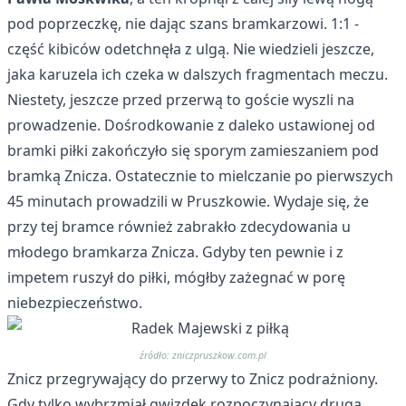
pod poprzeczkę, nie dając szans bramkarzowi. 1:1 -
część kibiców odetchnęła z ulgą. Nie wiedzieli jeszcze,
jaka karuzela ich czeka w dalszych fragmentach meczu.
Niestety, jeszcze przed przerwą to goście wyszli na
prowadzenie. Dośrodkowanie z daleko ustawionej od
bramki piłki zakończyło się sporym zamieszaniem pod
bramką Znicza. Ostatecznie to mielczanie po pierwszych
45 minutach prowadzili w Pruszkowie. Wydaje się, że
przy tej bramce również zabrakło zdecydowania u
młodego bramkarza Znicza. Gdyby ten pewnie i z
impetem ruszył do piłki, mógłby zażegnać w porę
niebezpieczeństwo.
źródło: zniczpruszkow.com.pl
Znicz przegrywający do przerwy to Znicz podrażniony.
Gdy tylko wybrzmiał gwizdek rozpoczynający drugą