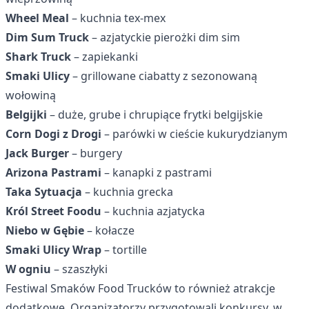
Wheel Meal
– kuchnia tex-mex
Dim Sum Truck
– azjatyckie pierożki dim sim
Shark Truck
– zapiekanki
Smaki Ulicy
– grillowane ciabatty z sezonowaną
wołowiną
Belgijki
– duże, grube i chrupiące frytki belgijskie
Corn Dogi z Drogi
– parówki w cieście kukurydzianym
Jack Burger
– burgery
Arizona Pastrami
– kanapki z pastrami
Taka Sytuacja
– kuchnia grecka
Król Street Foodu
– kuchnia azjatycka
Niebo w Gębie
– kołacze
Smaki Ulicy Wrap
– tortille
W ogniu
– szaszłyki
Festiwal Smaków Food Trucków to również atrakcje
dodatkowe. Organizatorzy przygotowali konkursy, w