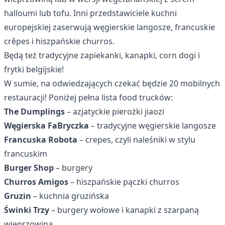
halloumi lub tofu. Inni przedstawiciele kuchni
europejskiej zaserwują węgierskie langosze, francuskie
crêpes i hiszpańskie churros.
Będą też tradycyjne zapiekanki, kanapki, corn dogi i
frytki belgijskie!
W sumie, na odwiedzających czekać będzie 20 mobilnych
restauracji! Poniżej pełna lista food trucków:
The Dumplings
– azjatyckie pierożki jiaozi
Węgierska FaBryczka
– tradycyjne węgierskie langosze
Francuska Robota
– crepes, czyli naleśniki w stylu
francuskim
Burger Shop
– burgery
Churros Amigos
– hiszpańskie pączki churros
Gruzin
– kuchnia gruzińska
Świnki Trzy
– burgery wołowe i kanapki z szarpaną
wieprzowiną