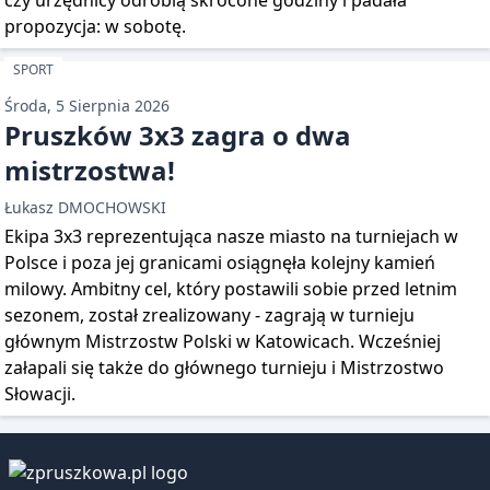
czy urzędnicy odrobią skrócone godziny i padała
propozycja: w sobotę.
SPORT
Środa, 5 Sierpnia 2026
Pruszków 3x3 zagra o dwa
mistrzostwa!
Łukasz DMOCHOWSKI
Ekipa 3x3 reprezentująca nasze miasto na turniejach w
Polsce i poza jej granicami osiągnęła kolejny kamień
milowy. Ambitny cel, który postawili sobie przed letnim
sezonem, został zrealizowany - zagrają w turnieju
głównym Mistrzostw Polski w Katowicach. Wcześniej
załapali się także do głównego turnieju i Mistrzostwo
Słowacji.