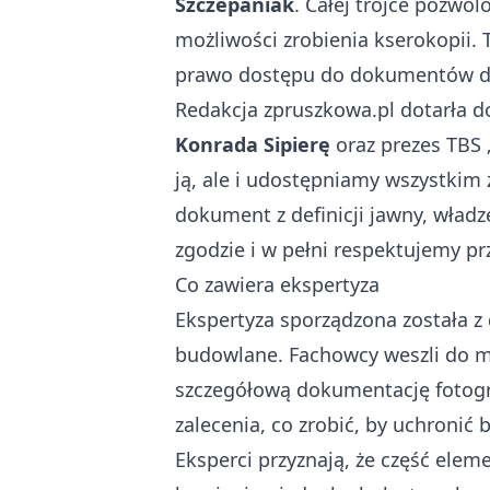
Szczepaniak
. Całej trójce pozwol
możliwości zrobienia kserokopii.
prawo dostępu do dokumentów dot
Redakcja zpruszkowa.pl dotarła do
Konrada Sipierę
oraz prezes TBS 
ją, ale i udostępniamy wszystki
dokument z definicji jawny, władz
zgodzie i w pełni respektujemy pr
Co zawiera ekspertyza
Ekspertyza sporządzona została z 
budowlane. Fachowcy weszli do mi
szczegółową dokumentację fotograf
zalecenia, co zrobić, by uchronić
Eksperci przyznają, że część el