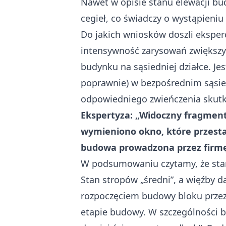
Nawet w opisie stanu elewacji bu
cegieł, co świadczy o wystąpieniu
Do jakich wniosków doszli eksperc
intensywność zarysowań zwiększ
budynku na sąsiedniej działce. 
poprawnie) w bezpośrednim sąsie
odpowiedniego zwieńczenia skut
Ekspertyza: „Widoczny fragment
wymieniono okno, które przestał
budowa prowadzona przez firmę
W podsumowaniu czytamy, że stan 
Stan stropów „średni”, a więźby da
rozpoczęciem budowy bloku przez 
etapie budowy. W szczególności 