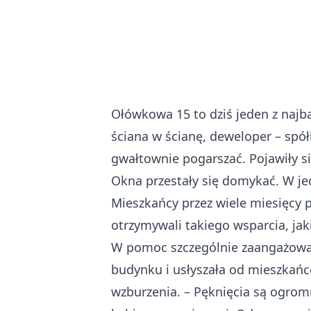
Ołówkowa 15 to dziś jeden z najb
ściana w ścianę, deweloper – spółk
gwałtownie pogarszać. Pojawiły s
Okna przestały się domykać. W je
Mieszkańcy przez wiele miesięcy p
otrzymywali takiego wsparcia, ja
W pomoc szczególnie zaangażowa
budynku i usłyszała od mieszkań
wzburzenia. – Pęknięcia są ogrom