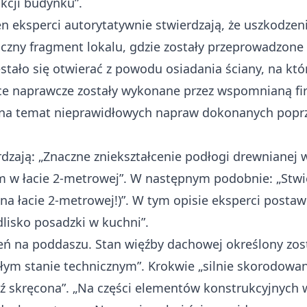
kcji budynku”.
en eksperci autorytatywnie stwierdzają, że uszkodze
zny fragment lokalu, gdzie zostały przeprowadzone 
stało się otwierać z powodu osiadania ściany, na kt
ace naprawcze zostały wykonane przez wspomnianą fi
 na temat nieprawidłowych napraw dokonanych poprz
rdzają: „Znaczne zniekształcenie podłogi drewnianej 
m w łacie 2-metrowej”. W następnym podobnie: „Stwi
na łacie 2-metrowej!)”. W tym opisie eksperci postaw
lisko posadzki w kuchni”.
ń na poddaszu. Stan więźby dachowej określony zost
łym stanie technicznym”. Krokwie „silnie skorodowan
ź skręcona”. „Na części elementów konstrukcyjnych w