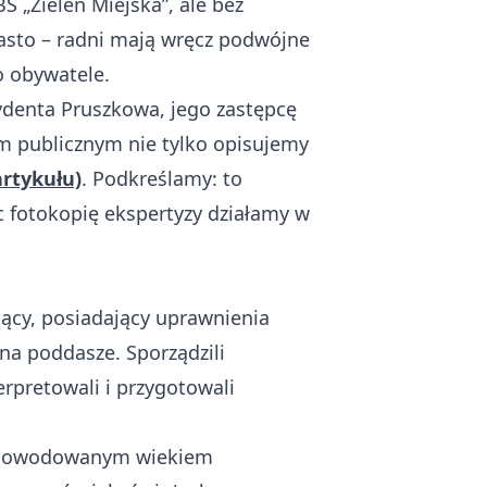
S „Zieleń Miejska”, ale bez
iasto – radni mają wręcz podwójne
o obywatele.
zydenta Pruszkowa, jego zastępcę
sem publicznym nie tylko opisujemy
artykułu)
. Podkreślamy: to
c fotokopię ekspertyzy działamy w
jący, posiadający uprawnienia
na poddasze. Sporządzili
rpretowali i przygotowali
e spowodowanym wiekiem