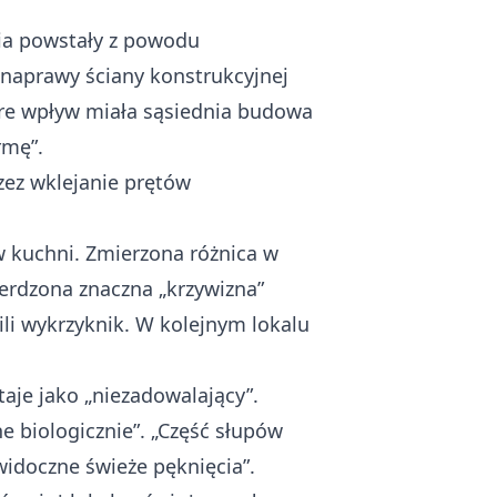
nia powstały z powodu
naprawy ściany konstrukcyjnej
óre wpływ miała sąsiednia budowa
rmę”.
ez wklejanie prętów
w kuchni. Zmierzona różnica w
erdzona znaczna „krzywizna”
ili wykrzyknik. W kolejnym lokalu
aje jako „niezadowalający”.
e biologicznie”. „Część słupów
idoczne świeże pęknięcia”.