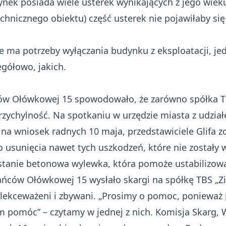
ynek posiada wiele usterek wynikających z jego wieku,
nicznego obiektu) część usterek nie pojawiłaby się 
ie ma potrzeby wyłączania budynku z eksploatacji, je
egółowo, jakich.
 Ołówkowej 15 spowodowało, że zarówno spółka TBS 
rzychylność. Na spotkaniu w urzędzie miasta z udzi
na wniosek radnych 10 maja, przedstawiciele Glifa z
o usunięcia nawet tych uszkodzeń, które nie został
stanie betonowa wylewka, która pomoże ustabilizowa
ńców Ołówkowej 15 wysłało skargi na spółkę TBS „Ziel
i lekceważeni i zbywani. „Prosimy o pomoc, ponieważ
m pomóc” – czytamy w jednej z nich. Komisja Skarg, 