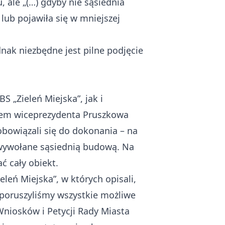
 ale „(…) gdyby nie sąsiednia
lub pojawiła się w mniejszej
dnak niezbędne jest pilne podjęcie
„Zieleń Miejska”, jak i
ałem wiceprezydenta Pruszkowa
obowiązali się do dokonania – na
y wywołane sąsiednią budową. Na
ć cały obiekt.
eń Miejska”, w których opisali,
 poruszyliśmy wszystkie możliwe
Wniosków i Petycji Rady Miasta