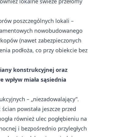
również lokalne świeże przełomy
orów poszczególnych lokali –
fundamentowych nowobudowanego
wykopów (nawet zabezpieczonych
ia podłoża, co przy obiekcie bez
iany konstrukcyjnej oraz
re wpływ miała sąsiednia
kcyjnych – „niezadowalający”.
ć ścian powstała jeszcze przed
ogła również ulec pogłębieniu na
ocnej i bezpośrednio przyległych