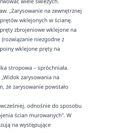
rwować wiele świeżych.
raw. „Zarysowanie na zewnętrznej
prętów wklejonych w ścianę.
pręty zbrojeniowe wklejone na
 (rozwiązanie niezgodne z
poiny wklejone pręty na
lka stropowa – spróchniała.
: „Widok zarysowania na
m, że zarysowanie powstało
 wcześniej, odnośnie do sposobu
ojenia ścian murowanych”. W
azują na występujące