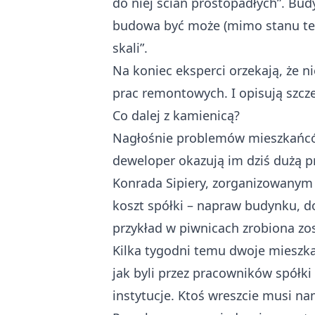
do niej ścian prostopadłych”. Bud
budowa być może (mimo stanu tech
skali”.
Na koniec eksperci orzekają, że n
prac remontowych. I opisują szcz
Co dalej z kamienicą?
Nagłośnie problemów mieszkańców
deweloper okazują im dziś dużą p
Konrada Sipiery, zorganizowanym 
koszt spółki – napraw budynku, d
przykład w piwnicach zrobiona zo
Kilka tygodni temu dwoje mieszka
jak byli przez pracowników spółk
instytucje. Ktoś wreszcie musi na