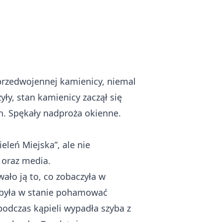
przedwojennej kamienicy, niemal
yły, stan kamienicy zaczął się
h. Spękały nadproża okienne.
eleń Miejska”, ale nie
 oraz media.
ało ją to, co zobaczyła w
 była w stanie pohamować
odczas kąpieli wypadła szyba z