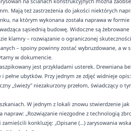
zarysowań na ścianach konstrukcyjnych można zaobse
mm. Mają też zastrzeżenia do jakości niektórych nap
ynku, na którym wykonana została naprawa w formie 
wadząca sąsiednią budowę. Widoczne są żebrowane 
ie klamry – rozwiązanie o ograniczonej skuteczności
lanych – spoiny powinny zostać wybruzdowane, a w s
czytamy w dokumencie.
aszpikowany jest przykładami usterek. Drewniana be
 i pełne ubytków. Przy jednym ze zdjęć widnieje opis
czny „świeży” niezakurzony przełom, świadczący o ty
zkaniach. W jednym z lokali znowu stwierdzenie jak
a napraw: „Rozwiązanie niezgodne z technologią zbr
 zamieścili konkluzję: „Opisane (…) zarysowania wsk