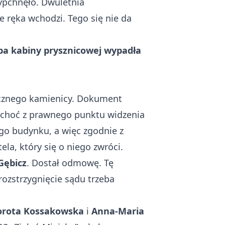
ypchnęło. Dwuletnia
e ręka wchodzi. Tego się nie da
yba kabiny prysznicowej wypadła
icznego kamienicy. Dokument
, choć z prawnego punktu widzenia
go budynku, a więc zgodnie z
la, który się o niego zwróci.
Gębicz
. Dostał odmowę. Tę
ozstrzygnięcie sądu trzeba
orota Kossakowska
i
Anna-Maria