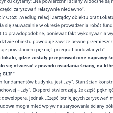
dynku czytamy: „Na powierzchni ściany widoczne są 
 części zarysowań relatywnie niedawno”.
i? Otóż: „Według relacji Zarządcy obiektu oraz Lokat
yła się zauważalnie w okresie prowadzenia robót 
Jest to prawdopodobne, ponieważ fakt wykonywania 
dztwie obiektu powoduje zawsze pewne przemieszczen
kuje powstaniem pęknięć przegród budowlanych”.
 lokalu, gdzie zostały przeprowadzone naprawy śc
o się otwierać z powodu osiadania ściany, na któ
 GLIF"
fundamentów budynku jest „zły”. Stan ścian konstru
chowej – „zły”. Eksperci stwierdzają, że część pęknię
dewelopera, jednak „Część istniejących zarysowań m
budowa mogła mieć wpływ na zarysowania ściany półn