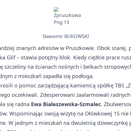
Sławomir BUKOWSKI
ardziej znanych adresów w Pruszkowie. Obok starej, 
a Glif – stawia potężny blok. Kiedy ciężkie prace rusz
ię szczeliny na ścianach nośnych i belkach stropowyc
dnym z mieszkań zapadła się podłoga.
rosili o pomoc zarządzającą kamienicą spółkę TBS „Zi
kiego oczekiwali. Zdesperowani zaalarmowali radnych
ła się radna
Ewa Białaszewska-Szmalec
. Zbulwersow
ców. Wspominając swoją wizytę na Ołówkowej 15 nie
ne. W jednym z mieszkań na dwuletnią dziewczynkę p