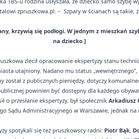
ka TBS-u rodzina usłyszała, że dziecko samo szybę w
alowi zpruszkowa.pl. – Szpary w ścianach są takie, ż
any, krzywią się podłogi. W jednym z mieszkań sz
na dziecko
]
ruszkowa zlecił opracowanie ekspertyzy stanu techn
 miasta utajniony. Nadano mu status „wewnętrznego”
 został z publicznych pieniędzy, dotyczy komunalne
ublicznej powinien być dostępny dla każdego obywate
ił o przesłanie ekspertyzy, był społecznik
Arkadiusz 
go Sądu Administracyjnego w Warszawie, jednak na r
y spotykali się też pruszkowscy radni:
Piotr Bąk
,
D