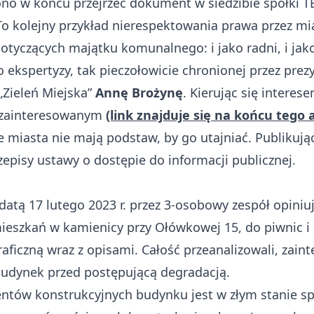
ono w końcu przejrzeć dokument w siedzibie spółki TB
 To kolejny przykład nierespektowania prawa przez m
yczących majątku komunalnego: i jako radni, i jak
 ekspertyzy, tak pieczołowicie chronionej przez pre
„Zieleń Miejska”
Annę Brożynę
. Kierując się intere
m zainteresowanym
(link znajduje się na końcu tego 
e miasta nie mają podstaw, by go utajniać. Publikują
zepisy ustawy o dostępie do informacji publicznej.
datą 17 lutego 2023 r. przez 3-osobowy zespół opiniu
eszkań w kamienicy przy Ołówkowej 15, do piwnic i 
iczną wraz z opisami. Całość przeanalizowali, zainte
 budynek przed postępującą degradacją.
ementów konstrukcyjnych budynku jest w złym stani