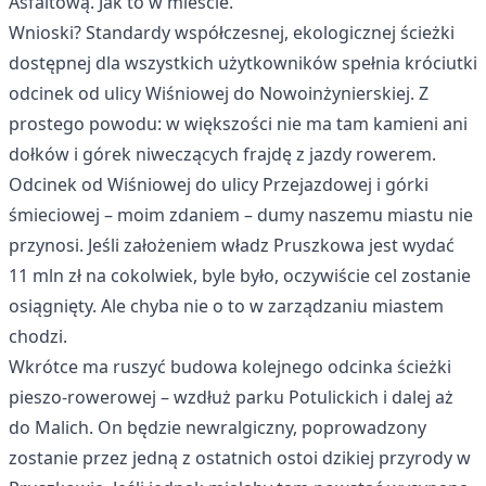
Asfaltową. Jak to w mieście.
Wnioski? Standardy współczesnej, ekologicznej ścieżki
dostępnej dla wszystkich użytkowników spełnia króciutki
odcinek od ulicy Wiśniowej do Nowoinżynierskiej. Z
prostego powodu: w większości nie ma tam kamieni ani
dołków i górek niweczących frajdę z jazdy rowerem.
Odcinek od Wiśniowej do ulicy Przejazdowej i górki
śmieciowej – moim zdaniem – dumy naszemu miastu nie
przynosi. Jeśli założeniem władz Pruszkowa jest wydać
11 mln zł na cokolwiek, byle było, oczywiście cel zostanie
osiągnięty. Ale chyba nie o to w zarządzaniu miastem
chodzi.
Wkrótce ma ruszyć budowa kolejnego odcinka ścieżki
pieszo-rowerowej – wzdłuż parku Potulickich i dalej aż
do Malich. On będzie newralgiczny, poprowadzony
zostanie przez jedną z ostatnich ostoi dzikiej przyrody w