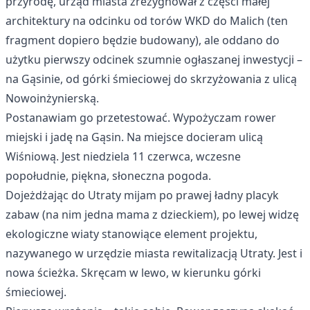
przyrodę, urząd miasta zrezygnował z części małej
architektury na odcinku od torów WKD do Malich (ten
fragment dopiero będzie budowany), ale oddano do
użytku pierwszy odcinek szumnie ogłaszanej inwestycji –
na Gąsinie, od górki śmieciowej do skrzyżowania z ulicą
Nowoinżynierską.
Postanawiam go przetestować. Wypożyczam rower
miejski i jadę na Gąsin. Na miejsce docieram ulicą
Wiśniową. Jest niedziela 11 czerwca, wczesne
popołudnie, piękna, słoneczna pogoda.
Dojeżdżając do Utraty mijam po prawej ładny placyk
zabaw (na nim jedna mama z dzieckiem), po lewej widzę
ekologiczne wiaty stanowiące element projektu,
nazywanego w urzędzie miasta rewitalizacją Utraty. Jest i
nowa ścieżka. Skręcam w lewo, w kierunku górki
śmieciowej.