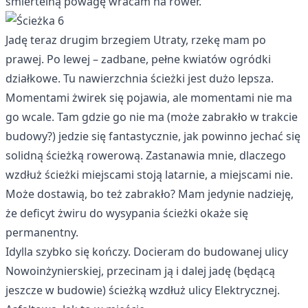
śmiertelną powagę wracam na rower.
Jadę teraz drugim brzegiem Utraty, rzekę mam po
prawej. Po lewej – zadbane, pełne kwiatów ogródki
działkowe. Tu nawierzchnia ścieżki jest dużo lepsza.
Momentami żwirek się pojawia, ale momentami nie ma
go wcale. Tam gdzie go nie ma (może zabrakło w trakcie
budowy?) jedzie się fantastycznie, jak powinno jechać się
solidną ścieżką rowerową. Zastanawia mnie, dlaczego
wzdłuż ścieżki miejscami stoją latarnie, a miejscami nie.
Może dostawią, bo też zabrakło? Mam jedynie nadzieję,
że deficyt żwiru do wysypania ścieżki okaże się
permanentny.
Idylla szybko się kończy. Docieram do budowanej ulicy
Nowoinżynierskiej, przecinam ją i dalej jadę (będącą
jeszcze w budowie) ścieżką wzdłuż ulicy Elektrycznej.