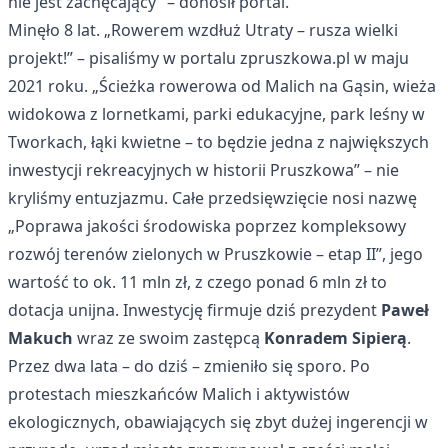
nie jest zachęcający” – donosił portal.
Minęło 8 lat. „Rowerem wzdłuż Utraty – rusza wielki
projekt!” – pisaliśmy w portalu zpruszkowa.pl w maju
2021 roku. „Ścieżka rowerowa od Malich na Gąsin, wieża
widokowa z lornetkami, parki edukacyjne, park leśny w
Tworkach, łąki kwietne – to będzie jedna z największych
inwestycji rekreacyjnych w historii Pruszkowa” – nie
kryliśmy entuzjazmu. Całe przedsięwzięcie nosi nazwę
„Poprawa jakości środowiska poprzez kompleksowy
rozwój terenów zielonych w Pruszkowie – etap II”, jego
wartość to ok. 11 mln zł, z czego ponad 6 mln zł to
dotacja unijna. Inwestycję firmuje dziś prezydent
Paweł
Makuch
wraz ze swoim zastępcą
Konradem Sipierą
.
Przez dwa lata – do dziś – zmieniło się sporo. Po
protestach mieszkańców Malich i aktywistów
ekologicznych, obawiających się zbyt dużej ingerencji w