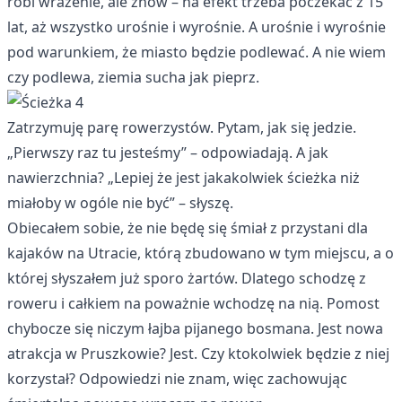
robi wrażenie, ale znów – na efekt trzeba poczekać z 15
lat, aż wszystko urośnie i wyrośnie. A urośnie i wyrośnie
pod warunkiem, że miasto będzie podlewać. A nie wiem
czy podlewa, ziemia sucha jak pieprz.
Zatrzymuję parę rowerzystów. Pytam, jak się jedzie.
„Pierwszy raz tu jesteśmy” – odpowiadają. A jak
nawierzchnia? „Lepiej że jest jakakolwiek ścieżka niż
miałoby w ogóle nie być” – słyszę.
Obiecałem sobie, że nie będę się śmiał z przystani dla
kajaków na Utracie, którą zbudowano w tym miejscu, a o
której słyszałem już sporo żartów. Dlatego schodzę z
roweru i całkiem na poważnie wchodzę na nią. Pomost
chybocze się niczym łajba pijanego bosmana. Jest nowa
atrakcja w Pruszkowie? Jest. Czy ktokolwiek będzie z niej
korzystał? Odpowiedzi nie znam, więc zachowując