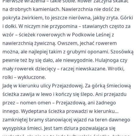
Pierwsze wrażenia – takie sobie. Rower zaczyna skakać
na drobnych kamieniach. Nawierzchnia nie dość że
pokryta żwirkiem, to jeszcze nierówna, jakby zryta. Górki
i dołki. W niczym nie przypomina – stawianych często za
wzór – ścieżek rowerowych w Podkowie Leśnej z
nawierzchnią żywiczną. Owszem, jechać rowerem
można, ale najlepiej takim z grubymi oponami. Szosówką
pewnie też by się dało, ale niewygodnie. Hulajnoga czy
mały rowerek dziecięcy – raczej niewskazane. Wrotki,
rolki – wykluczone.
Jadę w kierunku ulicy Przejazdowej. Za górką śmieciową
ścieżka zawija w lewo i kończy się ślepo. Ani przejazdu
przez – nomen omen – Przejazdową, ani żadnego
innego. Wydeptana ścieżka prowadzi w kierunku…
zamkniętej bramy stanowiącej wjazd na teren dawnego
wysypiska śmieci. Jest tam dziura pozwalająca się