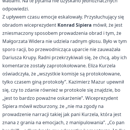
wadami. Na te pytania nie uzyskano jednoznacznych
odpowiedzi.
Z upływem czasu emocje eskalowały. Przysłuchujący się
obradom wiceprezydent
Konrad Sipiera
mówił, że jest
zniesmaczony sposobem prowadzenia obrad i tym, że
Małgorzata Widera nie udziela radnym głosu. Było w tym
sporo racji, bo przewodnicząca uparcie nie zauważała
Dariusza Krupy. Radni przekrzykiwali się, że chcą, aby ich
komentarze zostały zaprotokołowane. Eliza Kurzela
oświadczyła, że „wszystkie komisje są protokołowane,
tylko czasem giną protokoły”. Kazimierz Mazur upewnił
się, czy to zdanie również w protokole się znajdzie, bo
„jest to bardzo poważne oskarżenie”. Wiceprezydent
Sipiera mówił wzburzony, że „nie ma zgody na
prowadzenie narracji takiej jak pani Kurzela, która jest
znana z grania na emocjach, z manipulowania”. „Co pan