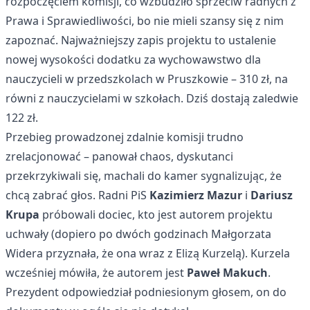
rozpoczęciem komisji, co wzbudziło sprzeciw radnych z
Prawa i Sprawiedliwości, bo nie mieli szansy się z nim
zapoznać. Najważniejszy zapis projektu to ustalenie
nowej wysokości dodatku za wychowawstwo dla
nauczycieli w przedszkolach w Pruszkowie – 310 zł, na
równi z nauczycielami w szkołach. Dziś dostają zaledwie
122 zł.
Przebieg prowadzonej zdalnie komisji trudno
zrelacjonować – panował chaos, dyskutanci
przekrzykiwali się, machali do kamer sygnalizując, że
chcą zabrać głos. Radni PiS
Kazimierz Mazur
i
Dariusz
Krupa
próbowali dociec, kto jest autorem projektu
uchwały (dopiero po dwóch godzinach Małgorzata
Widera przyznała, że ona wraz z Elizą Kurzelą). Kurzela
wcześniej mówiła, że autorem jest
Paweł Makuch
.
Prezydent odpowiedział podniesionym głosem, on do