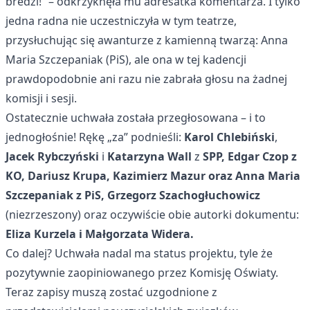
bredzi!” – odkrzyknęła mu adresatka komentarza. I tylko
jedna radna nie uczestniczyła w tym teatrze,
przysłuchując się awanturze z kamienną twarzą: Anna
Maria Szczepaniak (PiS), ale ona w tej kadencji
prawdopodobnie ani razu nie zabrała głosu na żadnej
komisji i sesji.
Ostatecznie uchwała została przegłosowana – i to
jednogłośnie! Rękę „za” podnieśli:
Karol Chlebiński
,
Jacek Rybczyński
i
Katarzyna Wall
z
SPP, Edgar Czop z
KO, Dariusz Krupa, Kazimierz Mazur oraz Anna Maria
Szczepaniak z PiS, Grzegorz Szachogłuchowicz
(niezrzeszony) oraz oczywiście obie autorki dokumentu:
Eliza Kurzela i Małgorzata Widera.
Co dalej? Uchwała nadal ma status projektu, tyle że
pozytywnie zaopiniowanego przez Komisję Oświaty.
Teraz zapisy muszą zostać uzgodnione z