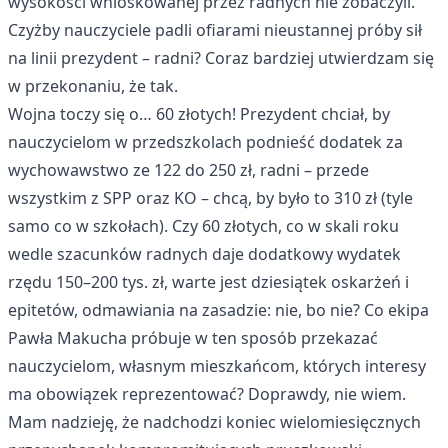
wysokości wnioskowanej przez radnych nie zobaczyli.
Czyżby nauczyciele padli ofiarami nieustannej próby sił
na linii prezydent – radni? Coraz bardziej utwierdzam się
w przekonaniu, że tak.
Wojna toczy się o… 60 złotych! Prezydent chciał, by
nauczycielom w przedszkolach podnieść dodatek za
wychowawstwo ze 122 do 250 zł, radni – przede
wszystkim z SPP oraz KO – chcą, by było to 310 zł (tyle
samo co w szkołach). Czy 60 złotych, co w skali roku
wedle szacunków radnych daje dodatkowy wydatek
rzędu 150–200 tys. zł, warte jest dziesiątek oskarżeń i
epitetów, odmawiania na zasadzie: nie, bo nie? Co ekipa
Pawła Makucha próbuje w ten sposób przekazać
nauczycielom, własnym mieszkańcom, których interesy
ma obowiązek reprezentować? Doprawdy, nie wiem.
Mam nadzieję, że nadchodzi koniec wielomiesięcznych