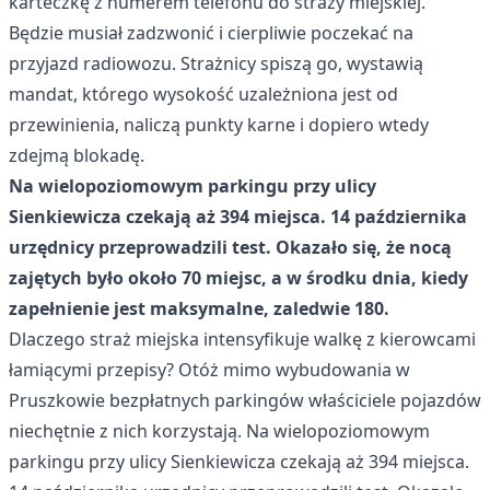
karteczkę z numerem telefonu do straży miejskiej.
Będzie musiał zadzwonić i cierpliwie poczekać na
przyjazd radiowozu. Strażnicy spiszą go, wystawią
mandat, którego wysokość uzależniona jest od
przewinienia, naliczą punkty karne i dopiero wtedy
zdejmą blokadę.
Na wielopoziomowym parkingu przy ulicy
Sienkiewicza czekają aż 394 miejsca. 14 października
urzędnicy przeprowadzili test. Okazało się, że nocą
zajętych było około 70 miejsc, a w środku dnia, kiedy
zapełnienie jest maksymalne, zaledwie 180.
Dlaczego straż miejska intensyfikuje walkę z kierowcami
łamiącymi przepisy? Otóż mimo wybudowania w
Pruszkowie bezpłatnych parkingów właściciele pojazdów
niechętnie z nich korzystają. Na wielopoziomowym
parkingu przy ulicy Sienkiewicza czekają aż 394 miejsca.