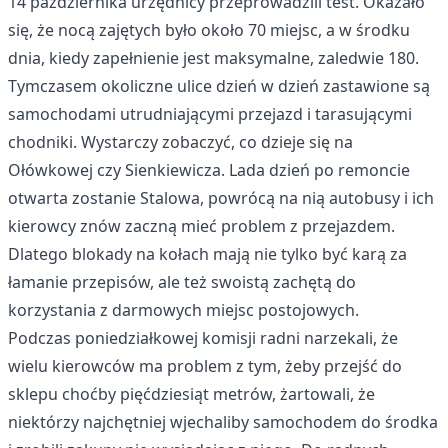
14 października urzędnicy przeprowadzili test. Okazało
się, że nocą zajętych było około 70 miejsc, a w środku
dnia, kiedy zapełnienie jest maksymalne, zaledwie 180.
Tymczasem okoliczne ulice dzień w dzień zastawione są
samochodami utrudniającymi przejazd i tarasującymi
chodniki. Wystarczy zobaczyć, co dzieje się na
Ołówkowej czy Sienkiewicza. Lada dzień po remoncie
otwarta zostanie Stalowa, powrócą na nią autobusy i ich
kierowcy znów zaczną mieć problem z przejazdem.
Dlatego blokady na kołach mają nie tylko być karą za
łamanie przepisów, ale też swoistą zachętą do
korzystania z darmowych miejsc postojowych.
Podczas poniedziałkowej komisji radni narzekali, że
wielu kierowców ma problem z tym, żeby przejść do
sklepu choćby pięćdziesiąt metrów, żartowali, że
niektórzy najchętniej wjechaliby samochodem do środka