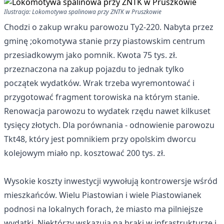
Ilustracja: Lokomotywa spalinowa przy ZNTK w Pruszkowie
Chodzi o
zakup wraku parowozu Ty2-220
. Nabyta przez
gminę ;okomotywa stanie przy piastowskim centrum
przesiadkowym jako pomnik. Kwota 75 tys. zł.
przeznaczona na zakup pojazdu to jednak tylko
początek wydatków. Wrak trzeba wyremontować i
przygotować fragment torowiska na którym stanie.
Renowacja parowozu to wydatek rzędu nawet kilkuset
tysięcy złotych. Dla porównania - odnowienie parowozu
Tkt48, który jest pomnikiem przy opolskim dworcu
kolejowym miało np. kosztować 200 tys. zł.
Wysokie koszty inwestycji wywołują kontrowersje wśród
mieszkańców. Wielu Piastowian i wiele Piastowianek
podnosi na lokalnych forach, że miasto ma pilniejsze
wydatki. Niektórzy wskazują na braki w infrastrukturze i