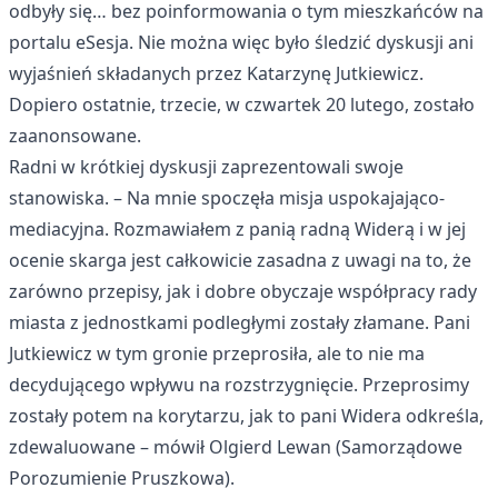
odbyły się… bez poinformowania o tym mieszkańców na
portalu eSesja. Nie można więc było śledzić dyskusji ani
wyjaśnień składanych przez Katarzynę Jutkiewicz.
Dopiero ostatnie, trzecie, w czwartek 20 lutego, zostało
zaanonsowane.
Radni w krótkiej dyskusji zaprezentowali swoje
stanowiska. – Na mnie spoczęła misja uspokajająco-
mediacyjna. Rozmawiałem z panią radną Widerą i w jej
ocenie skarga jest całkowicie zasadna z uwagi na to, że
zarówno przepisy, jak i dobre obyczaje współpracy rady
miasta z jednostkami podległymi zostały złamane. Pani
Jutkiewicz w tym gronie przeprosiła, ale to nie ma
decydującego wpływu na rozstrzygnięcie. Przeprosimy
zostały potem na korytarzu, jak to pani Widera odkreśla,
zdewaluowane – mówił Olgierd Lewan (Samorządowe
Porozumienie Pruszkowa).