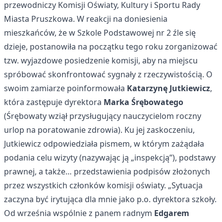
przewodniczy Komisji Oświaty, Kultury i Sportu Rady
Miasta Pruszkowa. W reakcji na doniesienia
mieszkańców, że w Szkole Podstawowej nr 2 źle się
dzieje, postanowiła na początku tego roku zorganizować
tzw. wyjazdowe posiedzenie komisji, aby na miejscu
spróbować skonfrontować sygnały z rzeczywistością. O
swoim zamiarze poinformowała
Katarzynę Jutkiewicz
,
która zastępuje dyrektora
Marka Śrębowatego
(Śrębowaty wziął przysługujący nauczycielom roczny
urlop na poratowanie zdrowia). Ku jej zaskoczeniu,
Jutkiewicz odpowiedziała pismem, w którym zażądała
podania celu wizyty (nazywając ją „inspekcją”), podstawy
prawnej, a także… przedstawienia podpisów złożonych
przez wszystkich członków komisji oświaty. „Sytuacja
zaczyna być irytująca dla mnie jako p.o. dyrektora szkoły.
Od września wspólnie z panem radnym
Edgarem