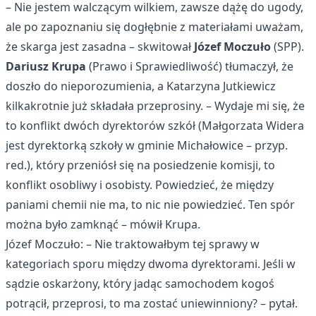
– Nie jestem walczącym wilkiem, zawsze dążę do ugody,
ale po zapoznaniu się dogłębnie z materiałami uważam,
że skarga jest zasadna – skwitował
Józef Moczuło
(SPP).
Dariusz Krupa
(Prawo i Sprawiedliwość) tłumaczył, że
doszło do nieporozumienia, a Katarzyna Jutkiewicz
kilkakrotnie już składała przeprosiny. – Wydaje mi się, że
to konflikt dwóch dyrektorów szkół (Małgorzata Widera
jest dyrektorką szkoły w gminie Michałowice – przyp.
red.), który przeniósł się na posiedzenie komisji, to
konflikt osobliwy i osobisty. Powiedzieć, że między
paniami chemii nie ma, to nic nie powiedzieć. Ten spór
można było zamknąć – mówił Krupa.
Józef Moczuło: – Nie traktowałbym tej sprawy w
kategoriach sporu między dwoma dyrektorami. Jeśli w
sądzie oskarżony, który jadąc samochodem kogoś
potrącił, przeprosi, to ma zostać uniewinniony? – pytał.