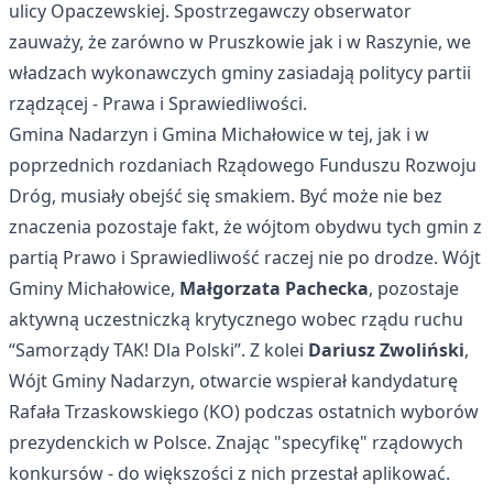
ulicy Opaczewskiej. Spostrzegawczy obserwator
zauważy, że zarówno w Pruszkowie jak i w Raszynie, we
władzach wykonawczych gminy zasiadają politycy partii
rządzącej - Prawa i Sprawiedliwości.
Gmina Nadarzyn i Gmina Michałowice w tej, jak i w
poprzednich rozdaniach Rządowego Funduszu Rozwoju
Dróg, musiały obejść się smakiem. Być może nie bez
znaczenia pozostaje fakt, że wójtom obydwu tych gmin z
partią Prawo i Sprawiedliwość raczej nie po drodze. Wójt
Gminy Michałowice,
Małgorzata Pachecka
, pozostaje
aktywną uczestniczką krytycznego wobec rządu ruchu
“Samorządy TAK! Dla Polski”. Z kolei
Dariusz Zwoliński
,
Wójt Gminy Nadarzyn, otwarcie wspierał kandydaturę
Rafała Trzaskowskiego (KO) podczas ostatnich wyborów
prezydenckich w Polsce. Znając "specyfikę" rządowych
konkursów - do większości z nich przestał aplikować.