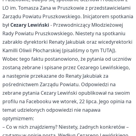
LO im. Tomasza Zana w Pruszkowie z przedstawicielami
Zarządu Powiatu Pruszkowskiego. Inicjatorem spotkania
był
Cezary Lewiński
- Przewodniczący Młodzieżowej
Rady Powiatu Pruszkowskiego. Niestety na spotkaniu
zabrakło dyrektorki Renaty Jakubiak oraz wicedyrektorki
Kamilli Oliwii Płocharskiej (pisaliśmy o tym
TUTAJ
).
Wobec tego faktu postanowiono, że pytania od uczniów
zostaną zebrane i spisane przez Cezarego Lewińskiego,
a następnie przekazane do Renaty Jakubiak za
pośrednictwem Zarządu Powiatu. Odpowiedzi na
zebrane pytania Cezary Lewiński opublikował na swoim
profilu na Facebooku we wtorek, 22 lipca. Jego opinia na
temat udzielonych odpowiedzi nie napawa
optymizmem:
– Co w nich znajdziemy? Niestety, żadnych konkretów –
czytamy w opisie posta. Według Cezarego Lewińskiego