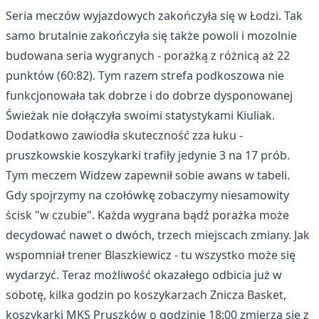
Seria meczów wyjazdowych zakończyła się w Łodzi. Tak
samo brutalnie zakończyła się także powoli i mozolnie
budowana seria wygranych - porażką z różnicą aż 22
punktów (60:82). Tym razem strefa podkoszowa nie
funkcjonowała tak dobrze i do dobrze dysponowanej
Świeżak nie dołączyła swoimi statystykami Kiuliak.
Dodatkowo zawiodła skuteczność zza łuku -
pruszkowskie koszykarki trafiły jedynie 3 na 17 prób.
Tym meczem Widzew zapewnił sobie awans w tabeli.
Gdy spojrzymy na czołówkę zobaczymy niesamowity
ścisk "w czubie". Każda wygrana bądź porażka może
decydować nawet o dwóch, trzech miejscach zmiany. Jak
wspomniał trener Blaszkiewicz - tu wszystko może się
wydarzyć. Teraz możliwość okazałego odbicia już w
sobotę, kilka godzin po koszykarzach Znicza Basket,
koszykarki MKS Pruszków o godzinie 18:00 zmierzą się z