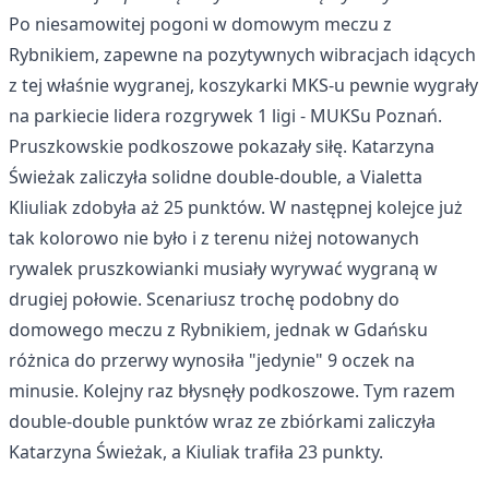
Po niesamowitej pogoni w domowym meczu z
Rybnikiem, zapewne na pozytywnych wibracjach idących
z tej właśnie wygranej, koszykarki MKS-u pewnie wygrały
na parkiecie lidera rozgrywek 1 ligi - MUKSu Poznań.
Pruszkowskie podkoszowe pokazały siłę. Katarzyna
Świeżak zaliczyła solidne double-double, a Vialetta
Kliuliak zdobyła aż 25 punktów. W następnej kolejce już
tak kolorowo nie było i z terenu niżej notowanych
rywalek pruszkowianki musiały wyrywać wygraną w
drugiej połowie. Scenariusz trochę podobny do
domowego meczu z Rybnikiem, jednak w Gdańsku
różnica do przerwy wynosiła "jedynie" 9 oczek na
minusie. Kolejny raz błysnęły podkoszowe. Tym razem
double-double punktów wraz ze zbiórkami zaliczyła
Katarzyna Świeżak, a Kiuliak trafiła 23 punkty.