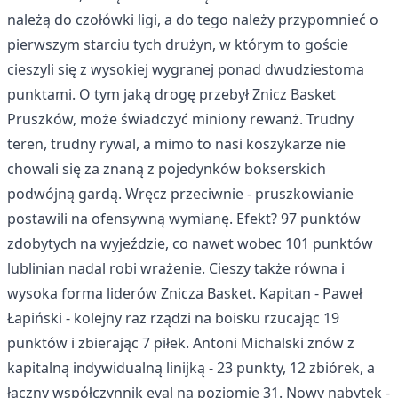
należą do czołówki ligi, a do tego należy przypomnieć o
pierwszym starciu tych drużyn, w którym to goście
cieszyli się z wysokiej wygranej ponad dwudziestoma
punktami. O tym jaką drogę przebył Znicz Basket
Pruszków, może świadczyć miniony rewanż. Trudny
teren, trudny rywal, a mimo to nasi koszykarze nie
chowali się za znaną z pojedynków bokserskich
podwójną gardą. Wręcz przeciwnie - pruszkowianie
postawili na ofensywną wymianę. Efekt? 97 punktów
zdobytych na wyjeździe, co nawet wobec 101 punktów
lublinian nadal robi wrażenie. Cieszy także równa i
wysoka forma liderów Znicza Basket. Kapitan - Paweł
Łapiński - kolejny raz rządzi na boisku rzucając 19
punktów i zbierając 7 piłek. Antoni Michalski znów z
kapitalną indywidualną linijką - 23 punkty, 12 zbiórek, a
łączny współczynnik eval na poziomie 31. Nowy nabytek -