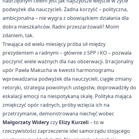
nadrzędnym celem jest jak najszybsze wejście w życie
podwyżek dla nauczycieli. Żadna korzyść – polityczna,
ambicjonalna – nie wygra z obowiązkiem działania dla
dobra mieszkańców. Radni przeszarżowali? Moim
zdaniem, tak.
Trwająca od wielu miesięcy próba sił między
prezydentem a radnymi – głównie z SPP i KO – pozwala
poczynić wiele ważnych dla nas obserwacji. Irracjonalny
upór Pawła Makucha w kwestii harmonogramu
wprowadzania podwyżek dla nauczycieli, ciągłe zmiany
retoryki, strategia powolnych ustępstw, doprowadziły do
eskalacji emocji na niespotykaną skalę. Polityka mająca
zmiękczyć opór radnych, próby wzięcia ich na
przetrzymanie, demonstrowana niechęć wobec
Małgorzaty Widery
czy
Elizy Kurzeli
– to w
rzeczywistości zaprzeczenie idei samorządu stojącego