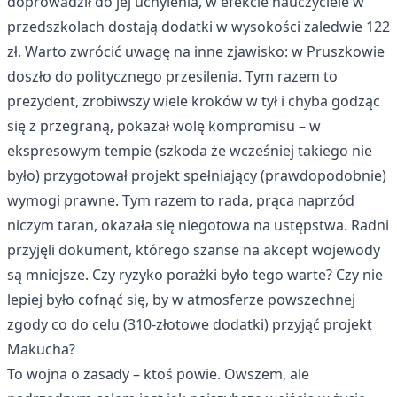
doprowadził do jej uchylenia, w efekcie nauczyciele w
przedszkolach dostają dodatki w wysokości zaledwie 122
zł. Warto zwrócić uwagę na inne zjawisko: w Pruszkowie
doszło do politycznego przesilenia. Tym razem to
prezydent, zrobiwszy wiele kroków w tył i chyba godząc
się z przegraną, pokazał wolę kompromisu – w
ekspresowym tempie (szkoda że wcześniej takiego nie
było) przygotował projekt spełniający (prawdopodobnie)
wymogi prawne. Tym razem to rada, prąca naprzód
niczym taran, okazała się niegotowa na ustępstwa. Radni
przyjęli dokument, którego szanse na akcept wojewody
są mniejsze. Czy ryzyko porażki było tego warte? Czy nie
lepiej było cofnąć się, by w atmosferze powszechnej
zgody co do celu (310-złotowe dodatki) przyjąć projekt
Makucha?
To wojna o zasady – ktoś powie. Owszem, ale