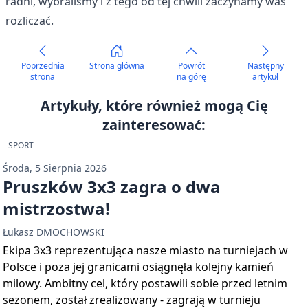
radni, wybraliśmy i z tego od tej chwili zaczynamy was
rozliczać.
Poprzednia
Strona główna
Powrót
Następny
strona
na górę
artykuł
Artykuły, które również mogą Cię
zainteresować:
SPORT
Środa, 5 Sierpnia 2026
Pruszków 3x3 zagra o dwa
mistrzostwa!
Łukasz DMOCHOWSKI
Ekipa 3x3 reprezentująca nasze miasto na turniejach w
Polsce i poza jej granicami osiągnęła kolejny kamień
milowy. Ambitny cel, który postawili sobie przed letnim
sezonem, został zrealizowany - zagrają w turnieju