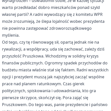
wynagrodzeń – uświadomili sobie, że w każdej sytuacji
warto przedkładać dobro mieszkańców ponad szyld
własnej partii? A radni wywodzący się z komitetu WPR
może zrozumieją, że ślepa lojalność wobec prezydenta
nie powinna zastępować zdroworozsądkowego
myślenia.
Od tego, czy tę równowagę sił, opartą jednak nie na
rywalizacji, a współpracy, uda się zachować, zależy dziś
przyszłość Pruszkowa. Wchodzimy w solidny kryzys
finansów publicznych. Ogromny spadek przychodów do
budżetu miasta właśnie stał się faktem. Radni wszystkich
opcji i prezydent muszą jak najszybciej zacząć wspólne
prace nad planem ratunkowym. Czas gierek
politycznych, spiskowania i udowadniania, kto gra
pierwsze skrzypce, skończył się. Pora zająć się
Pruszkowem. Do tego was, panie prezydencie i państwo