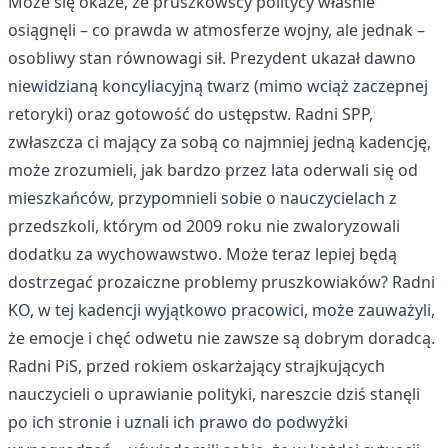
Może się okaże, że pruszkowscy politycy właśnie
osiągnęli – co prawda w atmosferze wojny, ale jednak –
osobliwy stan równowagi sił. Prezydent ukazał dawno
niewidzianą koncyliacyjną twarz (mimo wciąż zaczepnej
retoryki) oraz gotowość do ustępstw. Radni SPP,
zwłaszcza ci mający za sobą co najmniej jedną kadencję,
może zrozumieli, jak bardzo przez lata oderwali się od
mieszkańców, przypomnieli sobie o nauczycielach z
przedszkoli, którym od 2009 roku nie zwaloryzowali
dodatku za wychowawstwo. Może teraz lepiej będą
dostrzegać prozaiczne problemy pruszkowiaków? Radni
KO, w tej kadencji wyjątkowo pracowici, może zauważyli,
że emocje i chęć odwetu nie zawsze są dobrym doradcą.
Radni PiS, przed rokiem oskarżający strajkujących
nauczycieli o uprawianie polityki, nareszcie dziś stanęli
po ich stronie i uznali ich prawo do podwyżki