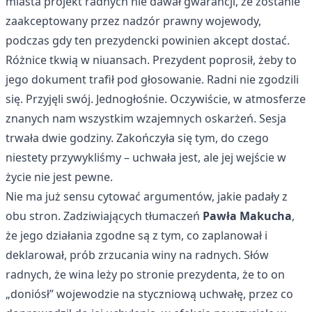
miasta projekt radnych nie dawał gwarancji, że zostanie
zaakceptowany przez nadzór prawny wojewody,
podczas gdy ten prezydencki powinien akcept dostać.
Różnice tkwią w niuansach. Prezydent poprosił, żeby to
jego dokument trafił pod głosowanie. Radni nie zgodzili
się. Przyjęli swój. Jednogłośnie. Oczywiście, w atmosferze
znanych nam wszystkim wzajemnych oskarżeń. Sesja
trwała dwie godziny. Zakończyła się tym, do czego
niestety przywykliśmy – uchwała jest, ale jej wejście w
życie nie jest pewne.
Nie ma już sensu cytować argumentów, jakie padały z
obu stron. Zadziwiających tłumaczeń
Pawła Makucha
,
że jego działania zgodne są z tym, co zaplanował i
deklarował, prób zrzucania winy na radnych. Słów
radnych, że wina leży po stronie prezydenta, że to on
„doniósł” wojewodzie na styczniową uchwałę, przez co