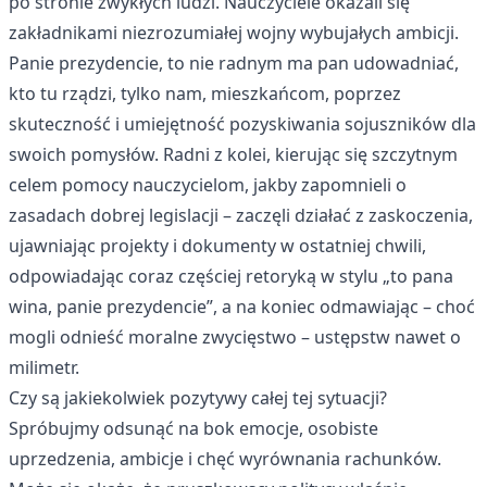
po stronie zwykłych ludzi. Nauczyciele okazali się
zakładnikami niezrozumiałej wojny wybujałych ambicji.
Panie prezydencie, to nie radnym ma pan udowadniać,
kto tu rządzi, tylko nam, mieszkańcom, poprzez
skuteczność i umiejętność pozyskiwania sojuszników dla
swoich pomysłów. Radni z kolei, kierując się szczytnym
celem pomocy nauczycielom, jakby zapomnieli o
zasadach dobrej legislacji – zaczęli działać z zaskoczenia,
ujawniając projekty i dokumenty w ostatniej chwili,
odpowiadając coraz częściej retoryką w stylu „to pana
wina, panie prezydencie”, a na koniec odmawiając – choć
mogli odnieść moralne zwycięstwo – ustępstw nawet o
milimetr.
Czy są jakiekolwiek pozytywy całej tej sytuacji?
Spróbujmy odsunąć na bok emocje, osobiste
uprzedzenia, ambicje i chęć wyrównania rachunków.