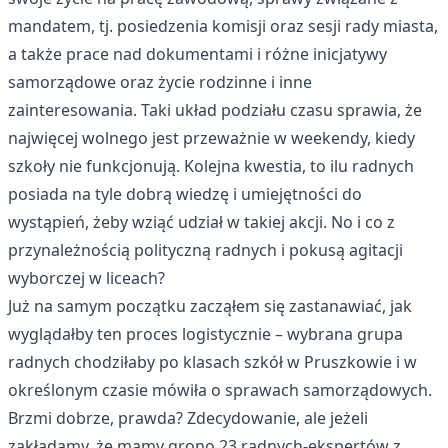
mandatem, tj. posiedzenia komisji oraz sesji rady miasta,
a także prace nad dokumentami i różne inicjatywy
samorządowe oraz życie rodzinne i inne
zainteresowania. Taki układ podziału czasu sprawia, że
najwięcej wolnego jest przeważnie w weekendy, kiedy
szkoły nie funkcjonują. Kolejna kwestia, to ilu radnych
posiada na tyle dobrą wiedzę i umiejętności do
wystąpień, żeby wziąć udział w takiej akcji. No i co z
przynależnością polityczną radnych i pokusą agitacji
wyborczej w liceach?
Już na samym początku zacząłem się zastanawiać, jak
wyglądałby ten proces logistycznie – wybrana grupa
radnych chodziłaby po klasach szkół w Pruszkowie i w
określonym czasie mówiła o sprawach samorządowych.
Brzmi dobrze, prawda? Zdecydowanie, ale jeżeli
zakładamy, że mamy grono 23 radnych-ekspertów z