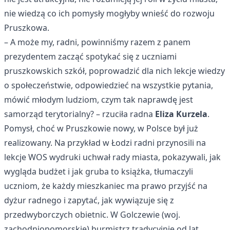
nie wiedzą co ich pomysły mogłyby wnieść do rozwoju
Pruszkowa.
– A może my, radni, powinniśmy razem z panem
prezydentem zacząć spotykać się z uczniami
pruszkowskich szkół, poprowadzić dla nich lekcje wiedzy
o społeczeństwie, odpowiedzieć na wszystkie pytania,
mówić młodym ludziom, czym tak naprawdę jest
samorząd terytorialny? – rzuciła radna
Eliza Kurzela
.
Pomysł, choć w Pruszkowie nowy, w Polsce był już
realizowany. Na przykład w Łodzi radni przynosili na
lekcje WOS wydruki uchwał rady miasta, pokazywali, jak
wygląda budżet i jak gruba to książka, tłumaczyli
uczniom, że każdy mieszkaniec ma prawo przyjść na
dyżur radnego i zapytać, jak wywiązuje się z
przedwyborczych obietnic. W Golczewie (woj.
zachodniopomorskie) burmistrz tradycyjnie od lat