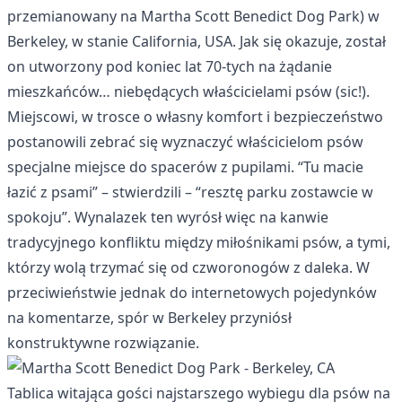
przemianowany na Martha Scott Benedict Dog Park) w
Berkeley, w stanie California, USA. Jak się okazuje, został
on utworzony pod koniec lat 70-tych na żądanie
mieszkańców… niebędących właścicielami psów (sic!).
Miejscowi, w trosce o własny komfort i bezpieczeństwo
postanowili zebrać się wyznaczyć właścicielom psów
specjalne miejsce do spacerów z pupilami. “Tu macie
łazić z psami” – stwierdzili – “resztę parku zostawcie w
spokoju”. Wynalazek ten wyrósł więc na kanwie
tradycyjnego konfliktu między miłośnikami psów, a tymi,
którzy wolą trzymać się od czworonogów z daleka. W
przeciwieństwie jednak do internetowych pojedynków
na komentarze, spór w Berkeley przyniósł
konstruktywne rozwiązanie.
Tablica witająca gości najstarszego wybiegu dla psów na