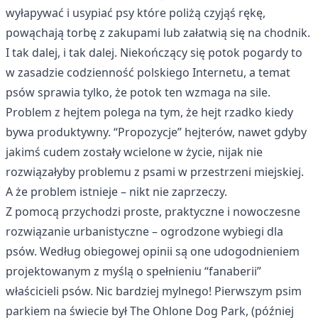
wyłapywać i usypiać psy które poliżą czyjąś rękę,
powąchają torbę z zakupami lub załatwią się na chodnik.
I tak dalej, i tak dalej. Niekończący się potok pogardy to
w zasadzie codzienność polskiego Internetu, a temat
psów sprawia tylko, że potok ten wzmaga na sile.
Problem z hejtem polega na tym, że hejt rzadko kiedy
bywa produktywny. “Propozycje” hejterów, nawet gdyby
jakimś cudem zostały wcielone w życie, nijak nie
rozwiązałyby problemu z psami w przestrzeni miejskiej.
A że problem istnieje – nikt nie zaprzeczy.
Z pomocą przychodzi proste, praktyczne i nowoczesne
rozwiązanie urbanistyczne – ogrodzone wybiegi dla
psów. Według obiegowej opinii są one udogodnieniem
projektowanym z myślą o spełnieniu “fanaberii”
właścicieli psów. Nic bardziej mylnego! Pierwszym psim
parkiem na świecie był The Ohlone Dog Park, (później