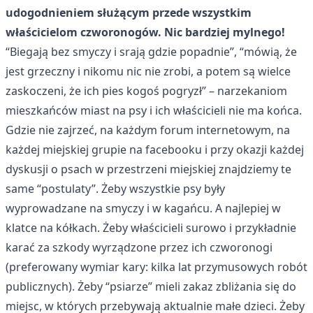
udogodnieniem służącym przede wszystkim
właścicielom czworonogów. Nic bardziej mylnego!
“Biegają bez smyczy i srają gdzie popadnie”, “mówią, że
jest grzeczny i nikomu nic nie zrobi, a potem są wielce
zaskoczeni, że ich pies kogoś pogryzł” – narzekaniom
mieszkańców miast na psy i ich właścicieli nie ma końca.
Gdzie nie zajrzeć, na każdym forum internetowym, na
każdej miejskiej grupie na facebooku i przy okazji każdej
dyskusji o psach w przestrzeni miejskiej znajdziemy te
same “postulaty”. Żeby wszystkie psy były
wyprowadzane na smyczy i w kagańcu. A najlepiej w
klatce na kółkach. Żeby właścicieli surowo i przykładnie
karać za szkody wyrządzone przez ich czworonogi
(preferowany wymiar kary: kilka lat przymusowych robót
publicznych). Żeby “psiarze” mieli zakaz zbliżania się do
miejsc, w których przebywają aktualnie małe dzieci. Żeby