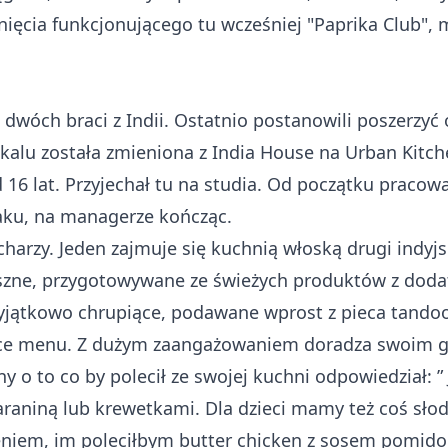
ęcia funkcjonującego tu wcześniej "Paprika Club", mi
wóch braci z Indii. Ostatnio postanowili poszerzyć o
kalu została zmieniona z India House na Urban Kitchen 
 16 lat. Przyjechał tu na studia. Od początku pracow
ku, na managerze kończąc.
harzy. Jeden zajmuje się kuchnią włoską drugi indyjsk
pyszne, przygotowywane ze świeżych produktów z dod
wyjątkowo chrupiące, podawane wprost z pieca tando
odzące menu. Z dużym zaangażowaniem doradza swoim 
 o to co by polecił ze swojej kuchni odpowiedział: ” J
araniną lub krewetkami. Dla dzieci mamy też coś słod
eniem, im poleciłbym butter chicken z sosem pomid