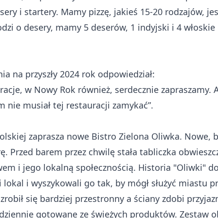
esery i startery. Mamy pizzę, jakieś 15-20 rodzajów, 
dzi o desery, mamy 5 deserów, 1 indyjski i 4 włoskie 
ia na przyszły 2024 rok odpowiedział:
racje, w Nowy Rok również, serdecznie zapraszamy. 
m nie musiał tej restauracji zamykać”.
olskiej zaprasza nowe Bistro Zielona Oliwka. Nowe, b
rę. Przed barem przez chwilę stała tabliczka obwieszc
 i jego lokalną społecznością. Historia "Oliwki" do
i lokal i wyszykowali go tak, by mógł służyć miastu p
robił się bardziej przestronny a ściany zdobi przyjaz
codziennie gotowane ze świeżych produktów. Zestaw 