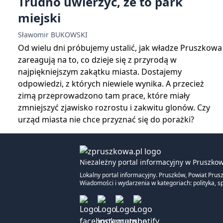
Trudno uwierzyć, że to park
miejski
Sławomir BUKOWSKI
Od wielu dni próbujemy ustalić, jak władze Pruszkowa
zareagują na to, co dzieje się z przyrodą w
najpiękniejszym zakątku miasta. Dostajemy
odpowiedzi, z których niewiele wynika. A przecież
zimą przeprowadzono tam prace, które miały
zmniejszyć zjawisko rozrostu i zakwitu glonów. Czy
urząd miasta nie chce przyznać się do porażki?
Niezależny portal informacyjny w Pruszkow
Lokalny portal informacyjny. Pruszków, Powiat Prus
Wiadomości i wydarzenia w kategoriach: polityka, sp