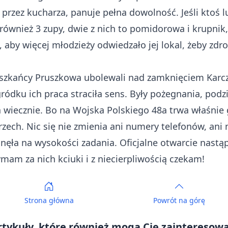
e przez kucharza, panuje pełna dowolność. Jeśli ktoś
ównież 3 zupy, dwie z nich to pomidorowa i krupnik, 
 aby więcej młodzieży odwiedzało jej lokal, żeby zdro
eszkańcy Pruszkowa ubolewali nad zamknięciem Karcz
gródku ich praca straciła sens. Były pożegnania, po
wa wiecznie. Bo na Wojska Polskiego 48a trwa właśnie
ech. Nic się nie zmienia ani numery telefonów, ani m
anęła na wysokości zadania. Oficjalne otwarcie nast
mam za nich kciuki i z niecierpliwością czekam!
Strona główna
Powrót
na górę
rtykuły, które również mogą Cię zainteresowa