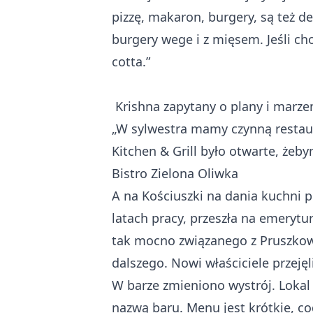
pizzę, makaron, burgery, są też d
burgery wege i z mięsem. Jeśli cho
cotta.”
Krishna zapytany o plany i marzen
„W sylwestra mamy czynną restau
Kitchen & Grill było otwarte, żeby
Bistro Zielona Oliwka
A na Kościuszki na dania kuchni p
latach pracy, przeszła na emerytu
tak mocno związanego z Pruszkowem
dalszego. Nowi właściciele przejęl
W barze zmieniono wystrój. Lokal z
nazwą baru. Menu jest krótkie, 