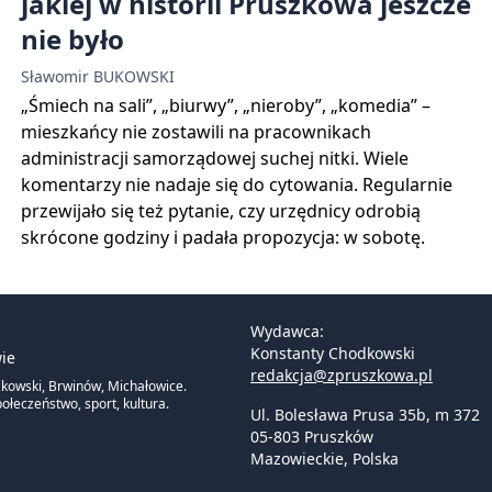
jakiej w historii Pruszkowa jeszcze
nie było
Sławomir BUKOWSKI
„Śmiech na sali”, „biurwy”, „nieroby”, „komedia” –
mieszkańcy nie zostawili na pracownikach
administracji samorządowej suchej nitki. Wiele
komentarzy nie nadaje się do cytowania. Regularnie
przewijało się też pytanie, czy urzędnicy odrobią
skrócone godziny i padała propozycja: w sobotę.
Wydawca:
Konstanty Chodkowski
ie
redakcja@zpruszkowa.pl
zkowski, Brwinów, Michałowice.
ołeczeństwo, sport, kultura.
Ul. Bolesława Prusa 35b, m 372
05-803 Pruszków
Mazowieckie
,
Polska