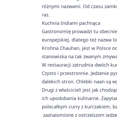
różnymi nazwami. Od czasu zamkni
raz.
Kuchnia Indiami pachnąca
Gastronomię prowadzi tu obecnie d
europejskiej, dlatego też nazwa lo
Krishna Chauhan, jest w Polsce od
stanowiska na tak zwanym zmywa
W restauracji zatrudnia dwóch kuc
Czysto i przestronnie. Jedzenie 
dalekich stron. Chlebki naan są 
Drugi z właścicieli jest jak ch
ich upodobania kulinarne. Zapytany
polecałbym curry z kurczakiem, b
zaznajomione z ostrzejszym jedz