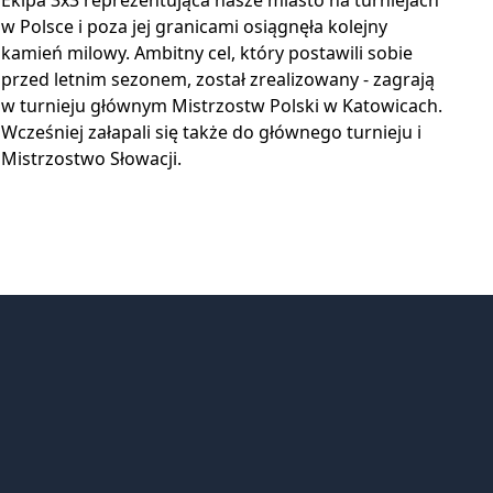
Ekipa 3x3 reprezentująca nasze miasto na turniejach
w Polsce i poza jej granicami osiągnęła kolejny
kamień milowy. Ambitny cel, który postawili sobie
przed letnim sezonem, został zrealizowany - zagrają
w turnieju głównym Mistrzostw Polski w Katowicach.
Wcześniej załapali się także do głównego turnieju i
Mistrzostwo Słowacji.