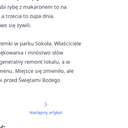
 lubi rybę z makaronem to na
a trzecia to zupa dnia.
wo się żywili.
emki w parku Sokoła. Właściciele
dziękowania i mnóstwo słów
 generalny remont lokalu, a w
enu. Miejsce się zmieniło, ale
ąpi przed Świętami Bożego
Następny artykuł
ć: