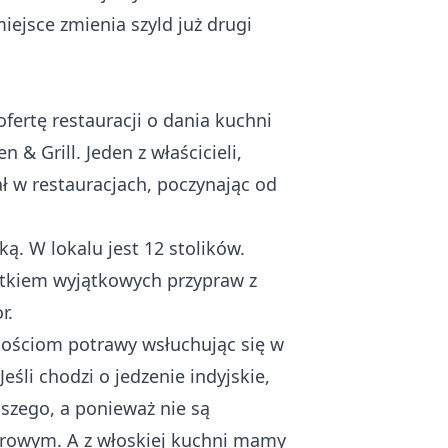
ejsce zmienia szyld już drugi
fertę restauracji o dania kuchni
& Grill. Jeden z właścicieli,
ał w restauracjach, poczynając od
ą. W lokalu jest 12 stolików.
atkiem wyjątkowych przypraw z
or.
gościom potrawy wsłuchując się w
eśli chodzi o jedzenie indyjskie,
szego, a ponieważ nie są
orowym. A z włoskiej kuchni mamy