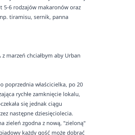
jest 5-6 rodzajów makaronów oraz
np. tiramisu, sernik, panna
A z marzeń chciałbym aby Urban
o poprzednia właścicielka, po 20
zająca rychłe zamknięcie lokalu,
czekała się jednak ciągu
rzez następne dziesięciolecia.
na zieleń zgodna z nową, "zieloną"
obiadowy każdy gość może dobrać