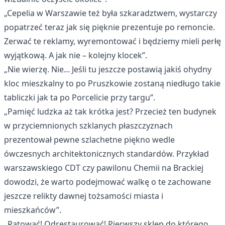
„Cepelia w Warszawie też była szkaradztwem, wystarczy
popatrzeć teraz jak się pięknie prezentuje po remoncie.
Zerwać te reklamy, wyremontować i będziemy mieli perłę
wyjątkową. A jak nie – kolejny klocek”.
„Nie wierzę. Nie... Jeśli tu jeszcze postawią jakiś ohydny
kloc mieszkalny to po Pruszkowie zostaną niedługo takie
tabliczki jak ta po Porcelicie przy targu”.
„Pamięć ludzka aż tak krótka jest? Przecież ten budynek
w przyciemnionych szklanych płaszczyznach
prezentował pewne szlachetne piękno wedle
ówczesnych architektonicznych standardów. Przykład
warszawskiego CDT czy pawilonu Chemii na Brackiej
dowodzi, że warto podejmować walkę o te zachowane
jeszcze relikty dawnej tożsamości miasta i
mieszkańców”.
„Ratować! Odrestaurować! Pierwszy sklep do którego