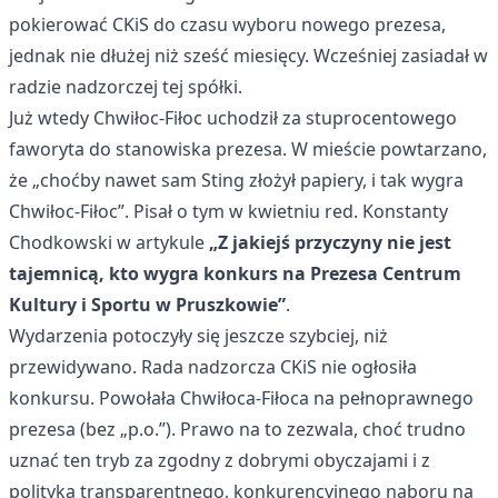
pokierować CKiS do czasu wyboru nowego prezesa,
jednak nie dłużej niż sześć miesięcy. Wcześniej zasiadał w
radzie nadzorczej tej spółki.
Już wtedy Chwiłoc-Fiłoc uchodził za stuprocentowego
faworyta do stanowiska prezesa. W mieście powtarzano,
że „choćby nawet sam Sting złożył papiery, i tak wygra
Chwiłoc-Fiłoc”. Pisał o tym w kwietniu red. Konstanty
Chodkowski w artykule
„Z jakiejś przyczyny nie jest
tajemnicą, kto wygra konkurs na Prezesa Centrum
Kultury i Sportu w Pruszkowie”
.
Wydarzenia potoczyły się jeszcze szybciej, niż
przewidywano. Rada nadzorcza CKiS nie ogłosiła
konkursu. Powołała Chwiłoca-Fiłoca na pełnoprawnego
prezesa (bez „p.o.”). Prawo na to zezwala, choć trudno
uznać ten tryb za zgodny z dobrymi obyczajami i z
polityką transparentnego, konkurencyjnego naboru na