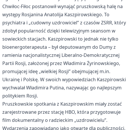
Chwiłoc-Fiłoc postanowił wynająć pruszkowską halę na
występy Rosjanina Anatolija Kaszpirowskiego. To
psychiatra i „cudowny uzdrowiciel” z czasów ZSRR, który
zdobył popularność dzięki telewizyjnym seansom w
sowieckich stacjach. Kaszpirowski to jednak nie tylko
bioenergoterapeuta – był deputowanym do Dumy z
ramienia nacjonalistycznej Liberalno-Demokratycznej
Partii Rosji, założonej przez Władimira Żyrinowskiego,
promującej ideę „wielkiej Rosji” obejmującej m.in.
Ukrainę i Polskę. W swoich wypowiedziach Kaszpirowski
wychwalał Władimira Putina, nazywając go najlepszym
politykiem Rosji.
Pruszkowskie spotkania z Kaszpirowskim miały zostać
zarejestrowane przez stację HBO, która przygotowuje
film dokumentalny o radzieckim „uzdrowicielu”.
Wydarzenia zapowiadano jako otwarte dla publiczności,