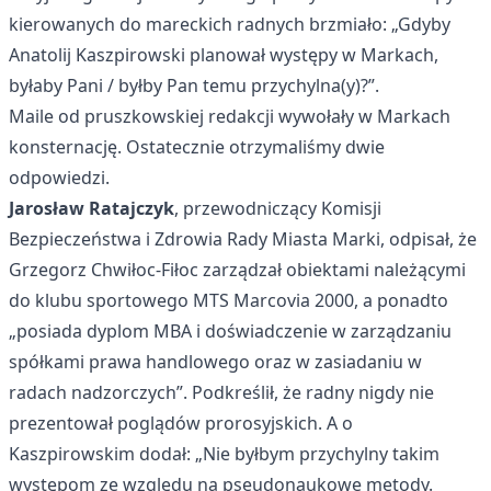
kierowanych do mareckich radnych brzmiało: „Gdyby
Anatolij Kaszpirowski planował występy w Markach,
byłaby Pani / byłby Pan temu przychylna(y)?”.
Maile od pruszkowskiej redakcji wywołały w Markach
konsternację. Ostatecznie otrzymaliśmy dwie
odpowiedzi.
Jarosław Ratajczyk
, przewodniczący Komisji
Bezpieczeństwa i Zdrowia Rady Miasta Marki, odpisał, że
Grzegorz Chwiłoc-Fiłoc zarządzał obiektami należącymi
do klubu sportowego MTS Marcovia 2000, a ponadto
„posiada dyplom MBA i doświadczenie w zarządzaniu
spółkami prawa handlowego oraz w zasiadaniu w
radach nadzorczych”. Podkreślił, że radny nigdy nie
prezentował poglądów prorosyjskich. A o
Kaszpirowskim dodał: „Nie byłbym przychylny takim
występom ze względu na pseudonaukowe metody.