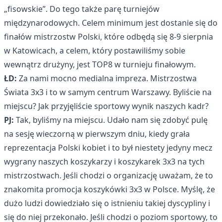
„fisowskie”. Do tego także parę turniejów
międzynarodowych. Celem minimum jest dostanie się do
finałów mistrzostw Polski, które odbędą się 8-9 sierpnia
w Katowicach, a celem, który postawiliśmy sobie
wewnątrz drużyny, jest TOP8 w turnieju finałowym.
ŁD:
Za nami mocno medialna impreza. Mistrzostwa
Świata 3x3 i to w samym centrum Warszawy. Byliście na
miejscu? Jak przyjęliście sportowy wynik naszych kadr?
PJ:
Tak, byliśmy na miejscu. Udało nam się zdobyć pulę
na sesję wieczorną w pierwszym dniu, kiedy grała
reprezentacja Polski kobiet i to był niestety jedyny mecz
wygrany naszych koszykarzy i koszykarek 3x3 na tych
mistrzostwach. Jeśli chodzi o organizację uważam, że to
znakomita promocja koszykówki 3x3 w Polsce. Myślę, że
dużo ludzi dowiedziało się o istnieniu takiej dyscypliny i
się do niej przekonało. Jeśli chodzi o poziom sportowy, to