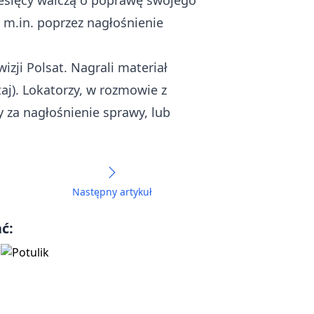
iesięcy walczą o poprawę swojego
 m.in. poprzez nagłośnienie
zji Polsat. Nagrali materiał
taj
). Lokatorzy, w rozmowie z
 za nagłośnienie sprawy, lub
Następny artykuł
ć: