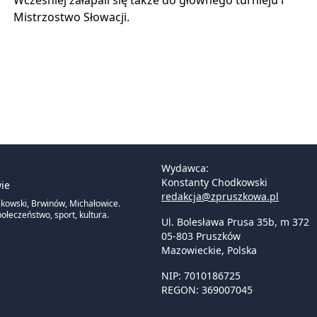
Wcześniej załapali się także do głównego turnieju i
Mistrzostwo Słowacji.
Wydawca:
Konstanty Chodkowski
ie
redakcja@zpruszkowa.pl
zkowski, Brwinów, Michałowice.
ołeczeństwo, sport, kultura.
Ul. Bolesława Prusa 35b, m 372
05-803 Pruszków
Mazowieckie
,
Polska
NIP: 7010186725
REGON: 369007045