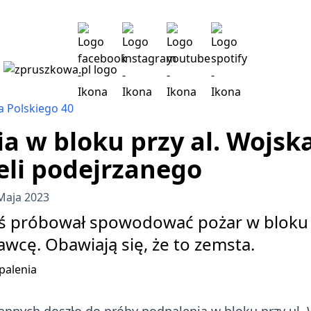
a Polskiego 40
a w bloku przy al. Wojska
eli podejrzanego
Maja 2023
oś próbował spowodować pożar w bloku p
rawcę. Obawiają się, że to zemsta.