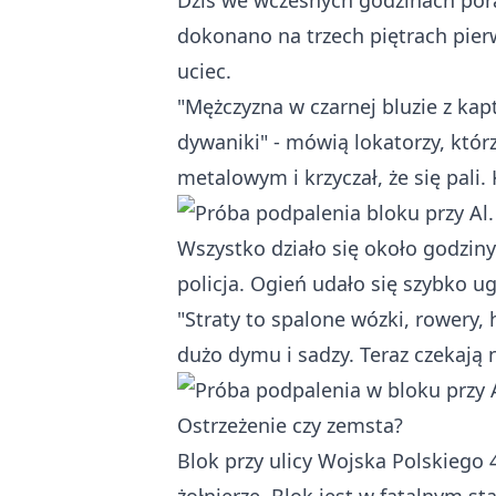
Dziś we wczesnych godzinach pora
dokonano na trzech piętrach pierw
uciec.
"Mężczyzna w czarnej bluzie z kap
dywaniki" - mówią lokatorzy, któr
metalowym i krzyczał, że się pali. 
Wszystko działo się około godziny
policja. Ogień udało się szybko ug
"Straty to spalone wózki, rowery, 
dużo dymu i sadzy. Teraz czekają
Ostrzeżenie czy zemsta?
Blok przy ulicy Wojska Polskiego 