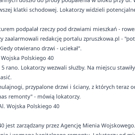
nnych doszło do próby podpalenia w bloku przy ul. 
szej klatki schodowej. Lokatorzy widzieli potencjaln
turem podpalał rzeczy pod drzwiami mieszkań - rowery
zy zaalarmowali redakcję portalu zpruszkowa.pl - "p
Kiedy otwierano drzwi - uciekał".
 5 rano. Lokatorzy wezwali służby. Na miejscu stawiły
asić.
hulajnogi, przypalone drzwi i ściany, z których teraz
 nas remonty" - mówią lokatorzy.
40 jest zarządzany przez Agencję Mienia Wojskowego.