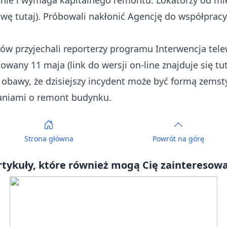
stanie i wymaga kapitalnego remontu. Lokatorzy od m
rawę
tutaj
). Próbowali nakłonić Agencję do współpracy
 przyjechali reporterzy programu Interwencja telewi
owany 11 maja (link do wersji on-line znajduje się
tu
 obawy, że dzisiejszy incydent może być formą zemsty
raniami o remont budynku.
Strona główna
Powrót
na górę
rtykuły, które również mogą Cię zainteresowa