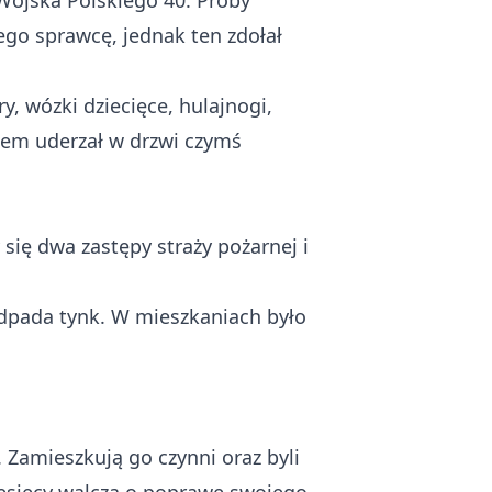
Wojska Polskiego 40. Próby
ego sprawcę, jednak ten zdołał
, wózki dziecięce, hulajnogi,
otem uderzał w drzwi czymś
 się dwa zastępy straży pożarnej i
 odpada tynk. W mieszkaniach było
 Zamieszkują go czynni oraz byli