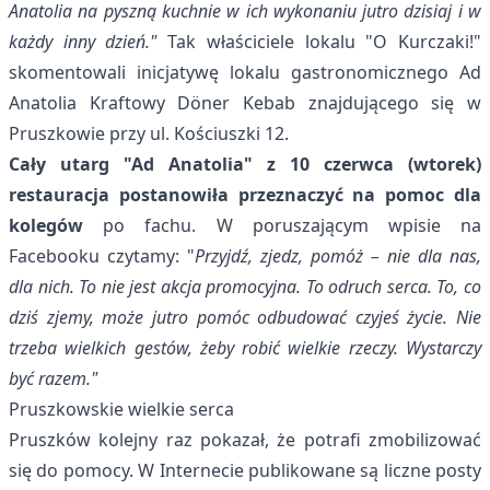
Anatolia na pyszną kuchnie w ich wykonaniu jutro dzisiaj i w
każdy inny dzień."
Tak właściciele lokalu "O Kurczaki!"
skomentowali inicjatywę lokalu gastronomicznego
Ad
Anatolia Kraftowy Döner Kebab
znajdującego się w
Pruszkowie przy ul. Kościuszki 12.
Cały utarg "Ad Anatolia" z 10 czerwca (wtorek)
restauracja postanowiła przeznaczyć na pomoc dla
kolegów
po fachu. W poruszającym
wpisie na
Facebooku
czytamy: "
Przyjdź, zjedz, pomóż – nie dla nas,
dla nich. To nie jest akcja promocyjna. To odruch serca. To, co
dziś zjemy, może jutro pomóc odbudować czyjeś życie. Nie
trzeba wielkich gestów, żeby robić wielkie rzeczy. Wystarczy
być razem."
Pruszkowskie wielkie serca
Pruszków kolejny raz pokazał, że potrafi zmobilizować
się do pomocy. W Internecie publikowane są liczne posty