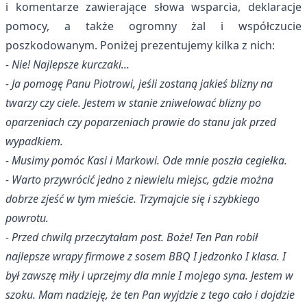
i komentarze zawierające słowa wsparcia, deklaracje
pomocy, a także ogromny żal i współczucie
poszkodowanym. Poniżej prezentujemy kilka z nich:
- Nie! Najlepsze kurczaki...
- Ja pomogę Panu Piotrowi, jeśli zostaną jakieś blizny na
twarzy czy ciele. Jestem w stanie zniwelować blizny po
oparzeniach czy poparzeniach prawie do stanu jak przed
wypadkiem.
- Musimy pomóc Kasi i Markowi. Ode mnie poszła cegiełka.
- Warto przywrócić jedno z niewielu miejsc, gdzie można
dobrze zjeść w tym mieście. Trzymajcie się i szybkiego
powrotu.
- Przed chwilą przeczytałam post. Boże! Ten Pan robił
najlepsze wrapy firmowe z sosem BBQ I jedzonko I klasa. I
był zawszę miły i uprzejmy dla mnie I mojego syna. Jestem w
szoku. Mam nadzieję, że ten Pan wyjdzie z tego cało i dojdzie