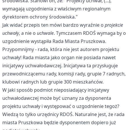
środowiska. Stanowi on, że: "Projekty uchwał, (...),
wymagają uzgodnienia z właściwym regionalnym
dyrektorem ochrony środowiska."
Jak widać przepis ten mówi bardzo wyraźnie o
projekcie
uchwały
, a nie o
uchwale
. Tymczasem RDOŚ wymaga by o
uzgodnienie wystąpiła Rada Miasta Pruszkowa.
Przypomnijmy - rada, która nie jest autorem projektu
uchwały! Rada miasta jako organ nie posiada nawet
inicjatywy uchwałodawczej. Inicjatywa ta przysługuje
przewodniczącemu rady, komisji rady, grupie 7 radnych,
klubowi radnych lub grupie 300 mieszkańców.
W jaki sposób podmiot nieposiadający inicjatywy
uchwałodawczej może być uznany za dysponenta
projektu uchwały i występować o uzgodnienie tegoż?
Wiedzą to tylko urzędnicy RDOŚ. Naturalne jest, że rada
miasta Pruszkowa będzie dysponentem dopiero już