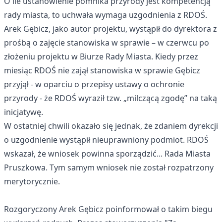
O ile ustanowienie pomnika przyrody jest kompetencją
rady miasta, to uchwała wymaga uzgodnienia z RDOŚ.
Arek Gębicz, jako autor projektu, wystąpił do dyrektora z
prośbą o zajęcie stanowiska w sprawie – w czerwcu po
złożeniu projektu w Biurze Rady Miasta. Kiedy przez
miesiąc RDOŚ nie zajął stanowiska w sprawie Gębicz
przyjął - w oparciu o przepisy ustawy o ochronie
przyrody - że RDOŚ wyraził tzw. „milczącą zgodę” na taką
inicjatywę.
W ostatniej chwili okazało się jednak, że zdaniem dyrekcji
o uzgodnienie wystąpił nieuprawniony podmiot. RDOŚ
wskazał, że wniosek powinna sporządzić... Rada Miasta
Pruszkowa. Tym samym wniosek nie został rozpatrzony
merytorycznie.
Rozgoryczony Arek Gębicz poinformował o takim biegu