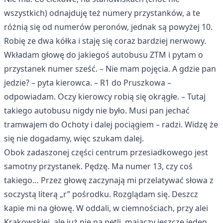
wszystkich) odnajduję też numery przystanków, a te
różnią się od numerów peronów, jednak są powyżej 10.
Robię ze dwa kółka i staję się coraz bardziej nerwowy.
Wkładam głowę do jakiegoś autobusu ZTM i pytam o
przystanek numer sześć. – Nie mam pojęcia. A gdzie pan
jedzie? – pyta kierowca. – R1 do Pruszkowa –
odpowiadam. Oczy kierowcy robią się okrągłe. – Tutaj
takiego autobusu nigdy nie było. Musi pan jechać
tramwajem do Ochoty i dalej pociągiem – radzi. Widzę że
się nie dogadamy, więc szukam dalej.
Obok zadaszonej części centrum przesiadkowego jest
samotny przystanek. Pędzę. Ma numer 13, czy coś
takiego… Przez głowę zaczynają mi przelatywać słowa z
soczystą literą „r” pośrodku. Rozglądam się. Deszcz
kapie mi na głowę. W oddali, w ciemnościach, przy alei
Krakowskiej, ale już nie na pętli, majaczy jeszcze jeden