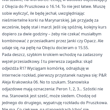
z Okęcia do Pruszkowa o 16.14. To nie jest łatwe. Muszę
sobie wyliczyć, ile będę jechał, uwzględniając
nieśmiertelne korki na Marynarskiej. Jak przyjadę za
wcześnie, będę stał i marzł. Jeśli się spóźnię, kolejny kurs
dopiero za dwie godziny – żeby nie czekać musiałbym
kombinować z przesiadkami przez Janki czy Opacz. Ale
udaje się, na pętlę na Okęciu docieram o 15.55.
Pada deszcz, szybkim krokiem wchodzę na zadaszony
węzeł przesiadkowy. I tu pierwsza zagadka: skąd
odjeżdża R1? Wyciągam komórkę, odnajduję w
internecie rozkład, pierwszy przystanek nazywa się: P&R
Aleja Krakowska 06. No to szukam. Stanowiska
odjazdowe mają oznaczenia: Peron 1, 2, 3… Szóstki nie
ma. Stanowisk jest sześć, może siedem. Chodzę od
jednego do drugiego, wypatruję rozkładu do Pruszkowa.
Nie ma. Co ciekawe, na stanowiskach (choć nie