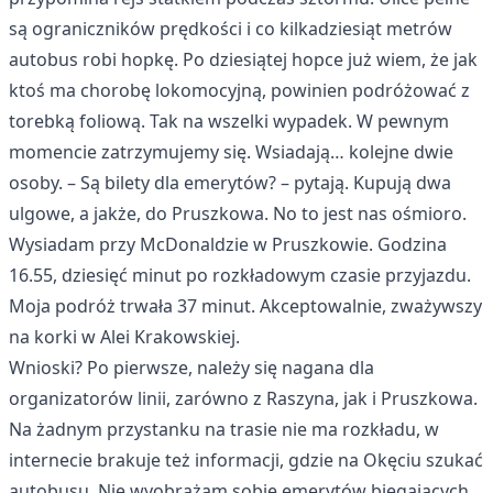
są ograniczników prędkości i co kilkadziesiąt metrów
autobus robi hopkę. Po dziesiątej hopce już wiem, że jak
ktoś ma chorobę lokomocyjną, powinien podróżować z
torebką foliową. Tak na wszelki wypadek. W pewnym
momencie zatrzymujemy się. Wsiadają… kolejne dwie
osoby. – Są bilety dla emerytów? – pytają. Kupują dwa
ulgowe, a jakże, do Pruszkowa. No to jest nas ośmioro.
Wysiadam przy McDonaldzie w Pruszkowie. Godzina
16.55, dziesięć minut po rozkładowym czasie przyjazdu.
Moja podróż trwała 37 minut. Akceptowalnie, zważywszy
na korki w Alei Krakowskiej.
Wnioski? Po pierwsze, należy się nagana dla
organizatorów linii, zarówno z Raszyna, jak i Pruszkowa.
Na żadnym przystanku na trasie nie ma rozkładu, w
internecie brakuje też informacji, gdzie na Okęciu szukać
autobusu. Nie wyobrażam sobie emerytów biegających