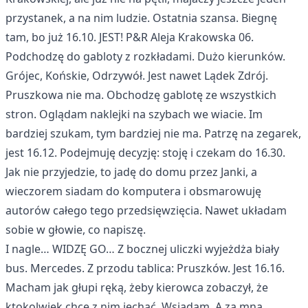
przystanek, a na nim ludzie. Ostatnia szansa. Biegnę
tam, bo już 16.10. JEST! P&R Aleja Krakowska 06.
Podchodzę do gabloty z rozkładami. Dużo kierunków.
Grójec, Końskie, Odrzywół. Jest nawet Lądek Zdrój.
Pruszkowa nie ma. Obchodzę gablotę ze wszystkich
stron. Oglądam naklejki na szybach we wiacie. Im
bardziej szukam, tym bardziej nie ma. Patrzę na zegarek,
jest 16.12. Podejmuję decyzję: stoję i czekam do 16.30.
Jak nie przyjedzie, to jadę do domu przez Janki, a
wieczorem siadam do komputera i obsmarowuję
autorów całego tego przedsięwzięcia. Nawet układam
sobie w głowie, co napiszę.
I nagle… WIDZĘ GO… Z bocznej uliczki wyjeżdża biały
bus. Mercedes. Z przodu tablica: Pruszków. Jest 16.16.
Macham jak głupi ręką, żeby kierowca zobaczył, że
ktokolwiek chce z nim jechać. Wsiadam. A za mną….