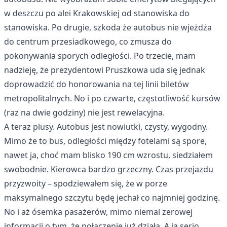
w deszczu po alei Krakowskiej od stanowiska do
stanowiska. Po drugie, szkoda że autobus nie wjeżdża
do centrum przesiadkowego, co zmusza do
pokonywania sporych odległości. Po trzecie, mam
nadzieję, że prezydentowi Pruszkowa uda się jednak
doprowadzić do honorowania na tej linii biletów
metropolitalnych. No i po czwarte, częstotliwość kursów
(raz na dwie godziny) nie jest rewelacyjna.
A teraz plusy. Autobus jest nowiutki, czysty, wygodny.
Mimo że to bus, odległości między fotelami są spore,
nawet ja, choć mam blisko 190 cm wzrostu, siedziałem
swobodnie. Kierowca bardzo grzeczny. Czas przejazdu
przyzwoity – spodziewałem się, że w porze
maksymalnego szczytu będę jechał co najmniej godzinę.
No i aż ósemka pasażerów, mimo niemal zerowej
informacji o tym, że połączenie już działa. A ja serio