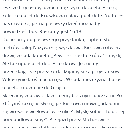
jeszcze trzy osoby: dwóch mężczyzn i kobieta. Proszą
kolejno o bilet do Pruszkowa i płacą po 4 złote. No to jest
nas czwórka, jak na pierwszy dzień można by
powiedzieć: tłok. Ruszamy, jest 16.18.
Docieramy do pierwszego przystanku, raptem sto
metrów dalej. Nazywa się Szyszkowa. Kierowca otwiera
drzwi, wsiada kobieta. „Pewnie chce do Grójca” – myślę.
Ale ta kupuje bilet do… Pruszkowa. Jedziemy,
przeciskając się przez korki. Mijamy kilka przystanków.
W Raszynie ktoś macha ręką. Wsiada mężczyzna. I prosi
o bilet… znowu nie do Grójca.
Skręcamy w prawo i lawirujemy bocznymi uliczkami. Po
którymś zakręcie słyszę, jak kierowca mówi: „udało mi
się wreszcie wcelować w tę ulicę”. Myślę sobie: „To do tej
pory pudłowaliśmy?”. Przejazd przez Michałowice
przypomina rejs statkiem podczas sztormu. Ulice pełne