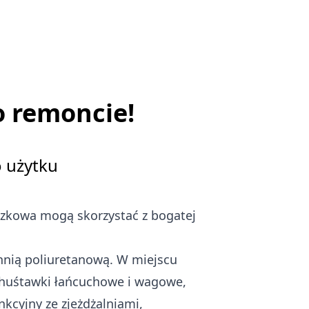
o remoncie!
 użytku
szkowa mogą skorzystać z bogatej
hnią poliuretanową. W miejscu
, huśtawki łańcuchowe i wagowe,
kcyjny ze zjeżdżalniami,