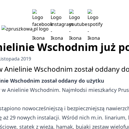
ielinie Wschodnim już p
Listopada 2019
 Anielinie Wschodnim został oddany do
inie Wschodnim został oddany do użytku
w w Anielinie Wschodnim. Najmłodsi mieszkańcy Pru
tąpiono nowocześniejszą i bezpieczniejszą nawierzc
ę aż 29 nowych instalacji. Wśród nich m.in. linarium
ciowe, statek z wieżą, hamak, bujaki zestaw wielofun