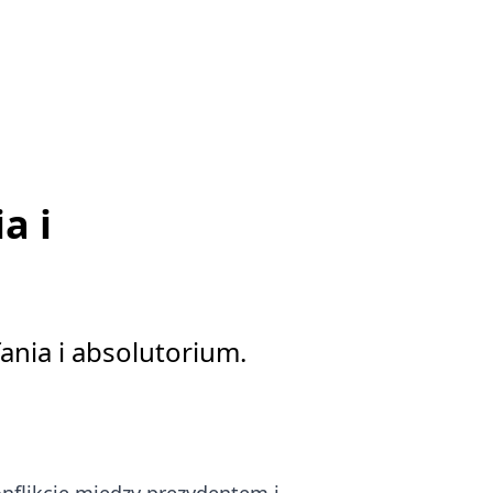
a i
nia i absolutorium.