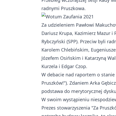
Przebieg wczorajszej sesji Rady 
radnymi Pruszkowa.
Za udzieleniem Pawłowi Makucho
Dariusz Krupa, Kazimierz Mazur i P
Rybczyński (SPP). Przeciw byli ra
Karolem Chlebińskim, Eugeniusz
Józefem Osińskim i Katarzyną Wall
Kurzela i Edgar Czop.
W debacie nad raportem o stanie 
Pruszków!"). Zdaniem Arka Gębic
podstawa do merytorycznej dyskus
W swoim wystąpieniu niespodziewa
Prezes stowarzyszenia "Za Pruszk