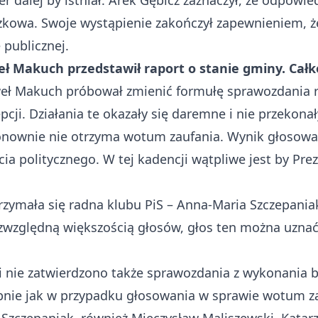
r dalej by istniał. Arek Gębicz zaznaczył, że odpowie
kowa. Swoje wystąpienie zakończył zapewnieniem, ż
 publicznej.
ł Makuch przedstawił raport o stanie gminy. Całk
weł Makuch próbował zmienić formułę sprawozdania 
ji. Działania te okazały się daremne i nie przekonał
ponownie nie otrzyma wotum zaufania
. Wynik głosowa
a politycznego. W tej kadencji wątpliwe jest by Pre
rzymała się radna klubu PiS – Anna-Maria Szczepaniak
zwzględną większością głosów, głos ten można uznać 
nie zatwierdzono także sprawozdania z wykonania bu
bnie jak w przypadku głosowania w sprawie wotum zauf