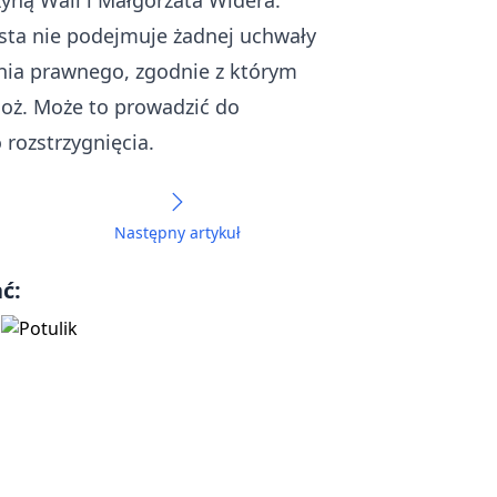
zyną Wall i Małgorzata Widera.
asta nie podejmuje żadnej uchwały
nia prawnego, zgodnie z którym
goż. Może to prowadzić do
rozstrzygnięcia.
Następny artykuł
ć: