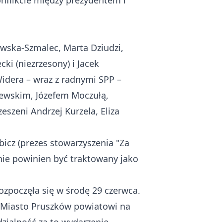
nflikcie między prezydentem i
ewska-Szmalec, Marta Dziudzi,
ki (niezrzesony) i Jacek
Widera – wraz z radnymi SPP –
ewskim, Józefem Moczułą,
eszeni Andrzej Kurzela, Eliza
icz (prezes stowarzyszenia "Za
ie powinien być traktowany jako
ozpoczęła się w środę 29 czerwca
.
ez Miasto Pruszków powiatowi na