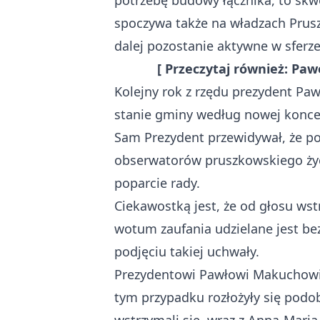
potrzebę budowy łącznika, to skwe
spoczywa także na władzach Prusz
dalej pozostanie aktywne w sferze
[ Przeczytaj również:
Pawe
Kolejny rok z rzędu prezydent Pa
stanie gminy według nowej koncepc
Sam
Prezydent przewidywał, że 
obserwatorów pruszkowskiego życi
poparcie rady.
Ciekawostką jest, że od głosu wst
wotum zaufania udzielane jest be
podjęciu takiej uchwały.
Prezydentowi Pawłowi Makuchowi 
tym przypadku rozłożyły się podo