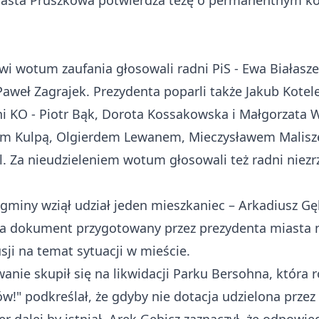
Miasta Pruszkowa potwierdza tezę o permanentnym ko
wi wotum zaufania
głosowali
radni PiS - Ewa Białasz
aweł Zagrajek. Prezydenta poparli także Jakub Kotelec
dni KO - Piotr Bąk, Dorota Kossakowska i Małgorzata 
em Kulpą, Olgierdem Lewanem, Mieczysławem Malisz
. Za nieudzieleniem wotum głosowali też radni niezrz
gminy wziął udział jeden mieszkaniec – Arkadiusz Gęb
za dokument przygotowany przez prezydenta miasta n
ji na temat sytuacji w mieście.
nie skupił się na likwidacji Parku Bersohna, która
r
ów!" podkreślał, że gdyby nie dotacja udzielona prz