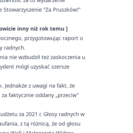
dzialność za to wydarzenie
e Stowarzyszenie "Za Pruszków!"
owicie inny niż rok temu
]
rocznego, przygotowując raport o
y radnych.
nia nie wzbudził też zaskoczenia u
zydent mógł uzyskać szersze
. Jednakże z uwagi na fakt, że
za faktycznie oddany „przeciw”
dżetu za 2021 r. Głosy radnych w
ania, z tą różnicą, że od głosu