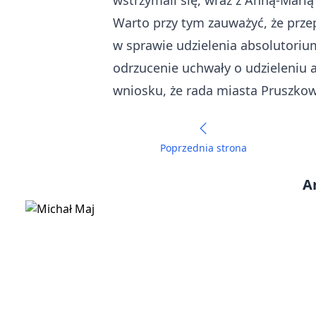
wstrzymali się, wraz z Anną-Marią
Warto przy tym zauważyć, że przep
w sprawie udzielenia absolutori
odrzucenie uchwały o udzieleniu 
wniosku, że rada miasta Pruszkow
Poprzednia strona
A