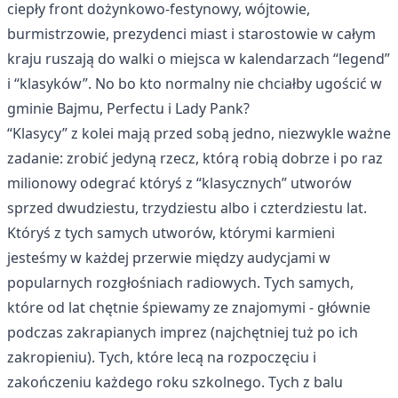
ciepły front dożynkowo-festynowy, wójtowie,
burmistrzowie, prezydenci miast i starostowie w całym
kraju ruszają do walki o miejsca w kalendarzach “legend”
i “klasyków”. No bo kto normalny nie chciałby ugościć w
gminie Bajmu, Perfectu i Lady Pank?
“Klasycy” z kolei mają przed sobą jedno, niezwykle ważne
zadanie: zrobić jedyną rzecz, którą robią dobrze i po raz
milionowy odegrać któryś z “klasycznych” utworów
sprzed dwudziestu, trzydziestu albo i czterdziestu lat.
Któryś z tych samych utworów, którymi karmieni
jesteśmy w każdej przerwie między audycjami w
popularnych rozgłośniach radiowych. Tych samych,
które od lat chętnie śpiewamy ze znajomymi - głównie
podczas zakrapianych imprez (najchętniej tuż po ich
zakropieniu). Tych, które lecą na rozpoczęciu i
zakończeniu każdego roku szkolnego. Tych z balu