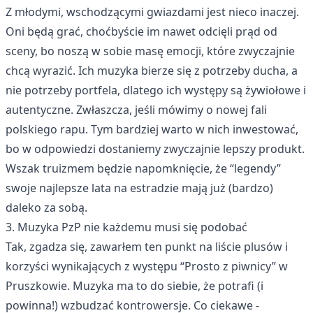
Z młodymi, wschodzącymi gwiazdami jest nieco inaczej.
Oni będą grać, choćbyście im nawet odcięli prąd od
sceny, bo noszą w sobie masę emocji, które zwyczajnie
chcą wyrazić. Ich muzyka bierze się z potrzeby ducha, a
nie potrzeby portfela, dlatego ich występy są żywiołowe i
autentyczne. Zwłaszcza, jeśli mówimy o nowej fali
polskiego rapu. Tym bardziej warto w nich inwestować,
bo w odpowiedzi dostaniemy zwyczajnie lepszy produkt.
Wszak truizmem będzie napomknięcie, że “legendy”
swoje najlepsze lata na estradzie mają już (bardzo)
daleko za sobą.
3. Muzyka PzP nie każdemu musi się podobać
Tak, zgadza się, zawarłem ten punkt na liście plusów i
korzyści wynikających z występu “Prosto z piwnicy” w
Pruszkowie. Muzyka ma to do siebie, że potrafi (i
powinna!) wzbudzać kontrowersje. Co ciekawe -