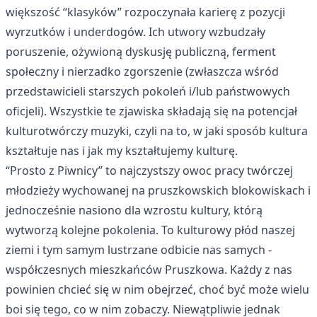
większość “klasyków” rozpoczynała karierę z pozycji
wyrzutków i underdogów. Ich utwory wzbudzały
poruszenie, ożywioną dyskusję publiczną, ferment
społeczny i nierzadko zgorszenie (zwłaszcza wśród
przedstawicieli starszych pokoleń i/lub państwowych
oficjeli). Wszystkie te zjawiska składają się na potencjał
kulturotwórczy muzyki, czyli na to, w jaki sposób kultura
kształtuje nas i jak my kształtujemy kulturę.
“Prosto z Piwnicy” to najczystszy owoc pracy twórczej
młodzieży wychowanej na pruszkowskich blokowiskach i
jednocześnie nasiono dla wzrostu kultury, którą
wytworzą kolejne pokolenia. To kulturowy płód naszej
ziemi i tym samym lustrzane odbicie nas samych -
współczesnych mieszkańców Pruszkowa. Każdy z nas
powinien chcieć się w nim obejrzeć, choć być może wielu
boi się tego, co w nim zobaczy. Niewątpliwie jednak