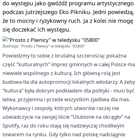
do występu jako gwóźdź programu artystycznego
podczas jutrzejszego Eko Pikniku. Jedni powiedzą,
że to mocny i ryzykowny ruch. Ja z kolei nie mogę
się doczekać ich występu.
Ilustracja: "Prosto z Piwnicy" w teledysku "05800"
Powiedzmy to sobie z brutalną szczerością: pokaźna
część “kulturalnych” imprez gminnych w całej Polsce ma
niewiele wspólnego z kulturą. Ich główną rolą jest
budowa tła dla autopromocji lokalnych włodarzy. A żeby
“kultura” była dobrym podkładem dla polityki - musi być
łatwa, przyjemna i przede wszystkim zjadliwa dla mas.
Wykonawcy i zespoły, których utworów raczej nie
uświadczycie na swojej liście “Ulubione na okrągło” na
Spotify, raz do roku stają się nadzwyczaj chodliwym
towarem na rynku. Gdy tylko nad polskę nadciągnie