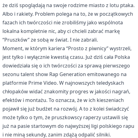
że dziś spoglądają na swoje rodzime miasto z lotu ptaka.
Albo i rakiety. Problem polega na to, że w początkowych
fazach ich twórczości nie zrobiliśmy jako wspólnota
lokalna kompletnie nic, aby ci chcieli zabrać markę
“Pruszków” ze sobą w świat. I nie zabrali.
Moment, w którym kariera “Prosto z piwnicy” wystrzeli,
jest tylko i wyłącznie kwestią czasu. Już dziś cała Polska
dowiedziała się o ich twórczości za sprawą pierwszego
sezonu talent show Rap Generation emitowanego na
platformie Prime Video. W najnowszych teledyskach
chłopaków widać znakomity progres w jakości nagrań,
efektów i montażu. To oznacza, że w ich kieszeniach
pojawił się już budżet na rozwój. A to z kolei świadczyć
może tylko o tym, że pruszkowscy raperzy ustawili się
już na pasie startowym do najwyższej ligi polskiego rapu
i nie miną sekundy, zanim zdążą odpalić silniki.