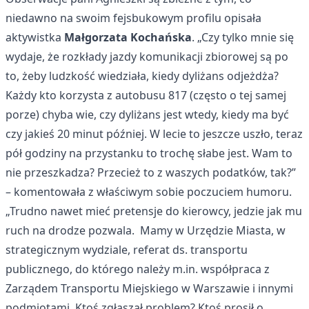
niedawno na swoim fejsbukowym profilu opisała
aktywistka
Małgorzata Kochańska
. „Czy tylko mnie się
wydaje, że rozkłady jazdy komunikacji zbiorowej są po
to, żeby ludzkość wiedziała, kiedy dyliżans odjeżdża?
Każdy kto korzysta z autobusu 817 (często o tej samej
porze) chyba wie, czy dyliżans jest wtedy, kiedy ma być
czy jakieś 20 minut później. W lecie to jeszcze uszło, teraz
pół godziny na przystanku to trochę słabe jest. Wam to
nie przeszkadza? Przecież to z waszych podatków, tak?”
– komentowała z właściwym sobie poczuciem humoru.
„Trudno nawet mieć pretensje do kierowcy, jedzie jak mu
ruch na drodze pozwala. Mamy w Urzędzie Miasta, w
strategicznym wydziale, referat ds. transportu
publicznego, do którego należy m.in. współpraca z
Zarządem Transportu Miejskiego w Warszawie i innymi
podmiotami. Ktoś zgłaszał problem? Ktoś prosił o