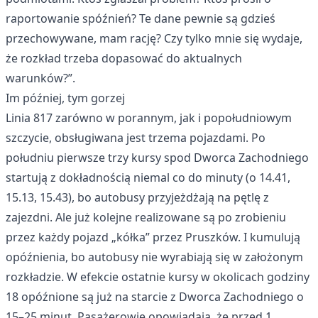
raportowanie spóźnień? Te dane pewnie są gdzieś
przechowywane, mam rację? Czy tylko mnie się wydaje,
że rozkład trzeba dopasować do aktualnych
warunków?”.
Im później, tym gorzej
Linia 817 zarówno w porannym, jak i popołudniowym
szczycie, obsługiwana jest trzema pojazdami. Po
południu pierwsze trzy kursy spod Dworca Zachodniego
startują z dokładnością niemal co do minuty (o 14.41,
15.13, 15.43), bo autobusy przyjeżdżają na pętlę z
zajezdni. Ale już kolejne realizowane są po zrobieniu
przez każdy pojazd „kółka” przez Pruszków. I kumulują
opóźnienia, bo autobusy nie wyrabiają się w założonym
rozkładzie. W efekcie ostatnie kursy w okolicach godziny
18 opóźnione są już na starcie z Dworca Zachodniego o
15–25 minut. Pasażerowie opowiadają, że przed 1