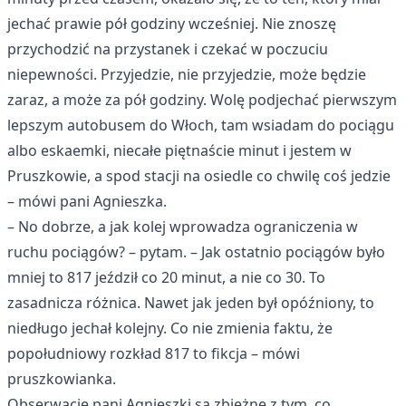
jechać prawie pół godziny wcześniej. Nie znoszę
przychodzić na przystanek i czekać w poczuciu
niepewności. Przyjedzie, nie przyjedzie, może będzie
zaraz, a może za pół godziny. Wolę podjechać pierwszym
lepszym autobusem do Włoch, tam wsiadam do pociągu
albo eskaemki, niecałe piętnaście minut i jestem w
Pruszkowie, a spod stacji na osiedle co chwilę coś jedzie
– mówi pani Agnieszka.
– No dobrze, a jak kolej wprowadza ograniczenia w
ruchu pociągów? – pytam. – Jak ostatnio pociągów było
mniej to 817 jeździł co 20 minut, a nie co 30. To
zasadnicza różnica. Nawet jak jeden był opóźniony, to
niedługo jechał kolejny. Co nie zmienia faktu, że
popołudniowy rozkład 817 to fikcja – mówi
pruszkowianka.
Obserwacje pani Agnieszki są zbieżne z tym, co