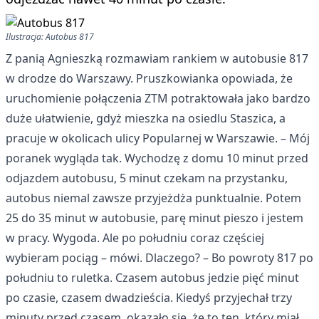
Ilustracja: Autobus 817
Z panią Agnieszką rozmawiam rankiem w autobusie 817
w drodze do Warszawy. Pruszkowianka opowiada, że
uruchomienie połączenia ZTM potraktowała jako bardzo
duże ułatwienie, gdyż mieszka na osiedlu Staszica, a
pracuje w okolicach ulicy Popularnej w Warszawie. – Mój
poranek wygląda tak. Wychodzę z domu 10 minut przed
odjazdem autobusu, 5 minut czekam na przystanku,
autobus niemal zawsze przyjeżdża punktualnie. Potem
25 do 35 minut w autobusie, parę minut pieszo i jestem
w pracy. Wygoda. Ale po południu coraz częściej
wybieram pociąg – mówi. Dlaczego? – Bo powroty 817 po
południu to ruletka. Czasem autobus jedzie pięć minut
po czasie, czasem dwadzieścia. Kiedyś przyjechał trzy
minuty przed czasem, okazało się, że to ten, który miał