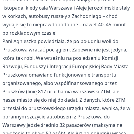
listopada, kiedy cała Warszawa i Aleje Jerozolimskie stały
w korkach, autobusy ruszały z Zachodniego – choć
wydaje się to nieprawdopodobne – nawet 40–45 minut
po rozkładowym czasie!
Pani Agnieszka powiedziała, że po południu woli do
Pruszkowa wracać pociągiem. Zapewne nie jest jedyna,
która tak robi. We wrześniu na posiedzeniu Komisji
Rozwoju, Funduszy i Integracji Europejskiej Rady Miasta
Pruszkowa omawiano funkcjonowanie transportu
organizowanego, albo współfinansowanego przez
Pruszków (linię 817 uruchamia warszawski ZTM, ale
nasze miasto się do niej dokłada). Z danych, które ZTM
przesłał do pruszkowskiego urzędu miasta, wynika, że w
porannym szczycie autobusem z Pruszkowa do
Warszawy jedzie średnio 32 pasażerów (maksymalne
obłożenie to około 50 osób). Ale już po południu wraca