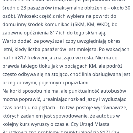
średnio 23 pasażerów (maksymalne obłożenie – około 30
osób). Wniosek: część z nich wybiera na powrót do
domu inny środek komunikacji (SKM, KM, WKD), bo
zapewne opóźnienia 817 ich do tego skłaniają.
Warto dodać, że powyższe liczby uwzględniają okres
letni, kiedy liczba pasażerów jest mniejsza. Po wakacjach
na linii 817 frekwencja znacząco wzrosła. Nie ma co
prawda takiego tłoku jak w pociągach KM, ale podróż
często odbywa się na stojąco, choć linia obsługiwana jest
przegubowymi, pojemnymi pojazdami.
Na korki sposobu nie ma, ale punktualność autobusów
można poprawić, urealniając rozkład jazdy i wydłużając
czas postoju na pętlach – to tzw. postoje wyrównawcze,
których zadaniem jest spowodowanie, że autobus w
kolejny kurs wyruszy o czasie. Czy Urząd Miasta
Pruszkowa zna problemy z punktualnością 817? Czy