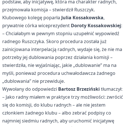
podstaw, aby inicjatywę, która ma charakter radnych,
przejmowała komisja – stwierdził Ruszczyk.
Klubowego kolegę poparła
Julia Kossakowska
,
prywatnie córka wiceprezydent
Doroty Kossakowskiej
:
– Chciałabym w pewnym stopniu uzupełnić wypowiedź
radnego Ruszczyka. Skoro procedura została już
zainicjowana interpelacją radnych, wydaje się, że nie ma
potrzeby jej dublowania poprzez działania komisji –
stwierdziła, nie wyjaśniając, jakie „dublowanie” ma na
myśli, ponieważ procedura uchwałodawcza żadnego
„dublowania” nie przewiduje.
Wywołany do odpowiedzi
Bartosz Brzeziński
tłumaczył:
– Jako radny miałem w praktyce trzy możliwości: zwrócić
się do komisji, do klubu radnych – ale nie jestem
członkiem żadnego klubu – albo zebrać podpisy co
najmniej siedmiu radnych, aby uruchomić inicjatywę