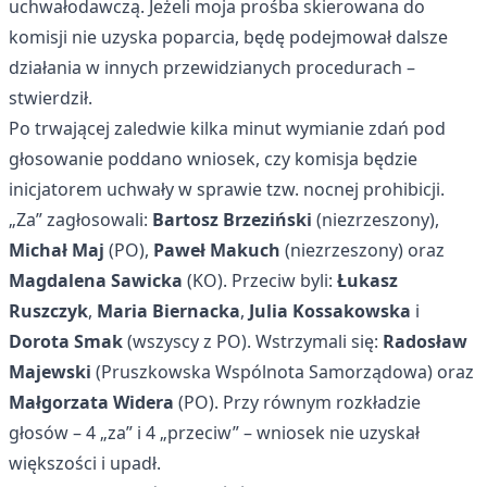
uchwałodawczą. Jeżeli moja prośba skierowana do
komisji nie uzyska poparcia, będę podejmował dalsze
działania w innych przewidzianych procedurach –
stwierdził.
Po trwającej zaledwie kilka minut wymianie zdań pod
głosowanie poddano wniosek, czy komisja będzie
inicjatorem uchwały w sprawie tzw. nocnej prohibicji.
„Za” zagłosowali:
Bartosz Brzeziński
(niezrzeszony),
Michał Maj
(PO),
Paweł Makuch
(niezrzeszony) oraz
Magdalena Sawicka
(KO). Przeciw byli:
Łukasz
Ruszczyk
,
Maria Biernacka
,
Julia Kossakowska
i
Dorota Smak
(wszyscy z PO). Wstrzymali się:
Radosław
Majewski
(Pruszkowska Wspólnota Samorządowa) oraz
Małgorzata Widera
(PO). Przy równym rozkładzie
głosów – 4 „za” i 4 „przeciw” – wniosek nie uzyskał
większości i upadł.