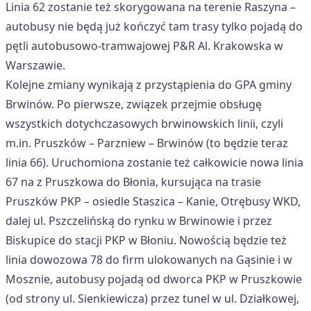
Linia 62 zostanie też skorygowana na terenie Raszyna –
autobusy nie będą już kończyć tam trasy tylko pojadą do
pętli autobusowo-tramwajowej P&R Al. Krakowska w
Warszawie.
Kolejne zmiany wynikają z przystąpienia do GPA gminy
Brwinów. Po pierwsze, związek przejmie obsługę
wszystkich dotychczasowych brwinowskich linii, czyli
m.in. Pruszków – Parzniew – Brwinów (to będzie teraz
linia 66). Uruchomiona zostanie też całkowicie nowa linia
67 na z Pruszkowa do Błonia, kursująca na trasie
Pruszków PKP – osiedle Staszica – Kanie, Otrębusy WKD,
dalej ul. Pszczelińską do rynku w Brwinowie i przez
Biskupice do stacji PKP w Błoniu. Nowością będzie też
linia dowozowa 78 do firm ulokowanych na Gąsinie i w
Mosznie, autobusy pojadą od dworca PKP w Pruszkowie
(od strony ul. Sienkiewicza) przez tunel w ul. Działkowej,