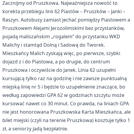
Zacznijmy od Pruszkowa. Najważniejsza nowość to
korekta przebiegu linii 62 Piastów – Pruszków – Janki –
Raszyn. Autobusy zamiast jechać pomiędzy Piastowem a
Pruszkowem Alejami Jerozolimskimi bez przystanków,
pojadą maliszańskim „rogalem” do przystanku WKD
Malichy i stamtąd Dolną i Sadową do Tworek.
Mieszkańcy Malich zyskają więc, po pierwsze, szybki
dojazd z i do Piastowa, a po drugie, do centrum
Pruszkowa i oczywiście do Janek. Linia 62 uzupełni
kursującą tylko raz na godzinę i nie zawsze punktualną
miejską linię nr 5 i będzie to uzupełnienie znaczące, bo
według zapowiedzi GPA 62 w godzinach szczytu może
kursować nawet co 30 minut. Co prawda, na liniach GPA
nie jest honorowana Pruszkowska Karta Mieszkańca, ale
bilet miejski (czyli na terenie Pruszkowa) kosztuje tylko 1
zł, a seniorzy jadą bezpłatnie.