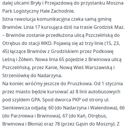
dalej ulicami Bryły i Przejazdową do przystanku Moszna
Park Logistyczny Hale Zachodnie.
Istna rewolucja komunikacyjna czeka samą gminę
Brwinów. Linia 17 kursująca dziś na trasie Grodzisk Maz.
– Brwinów zostanie przedłużona ulicą Pszczelińską do
Otrębus do stacji WKD. Pojawią się aż trzy linie (15, 23,
45) łączące Brwinów z Grodziskiem przez Podkowę
Leśną i Żółwin. Nowa linia 65 pojedzie z Brwinowa ulicą
Pszczelińską, przez Kanie, Nową Wieś Warszawską i
Strzeniówkę do Nadarzyna.
Na koniec wróćmy jeszcze do Pruszkowa. Od 1 stycznia
przez miasto będzie kursować aż 8 linii autobusowych
pod szyldem GPA. Spod dworca PKP od strony ul.
Sienkiewicza odjadą: 60 (do Nadarzyna i Walendowa), 66
(do Parzniewa i Brwinowa), 67 (do Kań, Otrębus,
Brwinowa i Błonia) oraz 78 (przez Gąsin do Moszny). Z