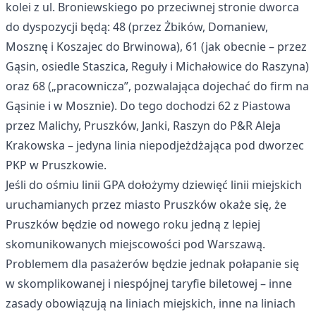
kolei z ul. Broniewskiego po przeciwnej stronie dworca
do dyspozycji będą: 48 (przez Żbików, Domaniew,
Mosznę i Koszajec do Brwinowa), 61 (jak obecnie – przez
Gąsin, osiedle Staszica, Reguły i Michałowice do Raszyna)
oraz 68 („pracownicza”, pozwalająca dojechać do firm na
Gąsinie i w Mosznie). Do tego dochodzi 62 z Piastowa
przez Malichy, Pruszków, Janki, Raszyn do P&R Aleja
Krakowska – jedyna linia niepodjeżdżająca pod dworzec
PKP w Pruszkowie.
Jeśli do ośmiu linii GPA dołożymy dziewięć linii miejskich
uruchamianych przez miasto Pruszków okaże się, że
Pruszków będzie od nowego roku jedną z lepiej
skomunikowanych miejscowości pod Warszawą.
Problemem dla pasażerów będzie jednak połapanie się
w skomplikowanej i niespójnej taryfie biletowej – inne
zasady obowiązują na liniach miejskich, inne na liniach