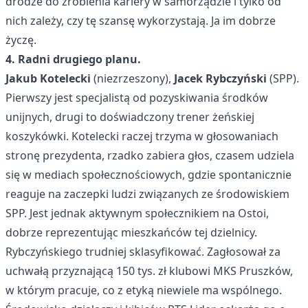
drodze do zrobienia kariery w samorządzie i tylko od
nich zależy, czy tę szansę wykorzystają. Ja im dobrze
życzę.
4. Radni drugiego planu.
Jakub Kotelecki
(niezrzeszony),
Jacek Rybczyński
(SPP).
Pierwszy jest specjalistą od pozyskiwania środków
unijnych, drugi to doświadczony trener żeńskiej
koszykówki. Kotelecki raczej trzyma w głosowaniach
stronę prezydenta, rzadko zabiera głos, czasem udziela
się w mediach społecznościowych, gdzie spontanicznie
reaguje na zaczepki ludzi związanych ze środowiskiem
SPP. Jest jednak aktywnym społecznikiem na Ostoi,
dobrze reprezentując mieszkańców tej dzielnicy.
Rybczyńskiego trudniej sklasyfikować. Zagłosował za
uchwałą przyznającą 150 tys. zł klubowi MKS Pruszków,
w którym pracuje, co z etyką niewiele ma wspólnego.