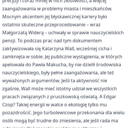
precyzji i coraz mniej w nich złośliwości, a więcej
zaangażowania w problemy miasta i mieszkańców.
Mocnym akcentem jej błyskawicznej kariery było
ostatnio skuteczne przeprocedowanie – wraz
Małgorzatą Widerą – uchwały w sprawie nauczycielskich
pensji. To podczas prac nad tym dokumentem
zaktywizowała się Katarzyna Wall, wcześniej cicha i
zamknięta w sobie. Jej publiczne wystąpienia, w których
apelowała do Pawła Makucha, by nie dzielił środowiska
nauczycielskiego, były pełne zaangażowania, ale też
wyważonych argumentów. Jeśli ta aktywność nie
zgaśnie, Wall może mieć istotny udział we wszystkich
pracach związanych z pruszkowską oświatą. A Edgar
Czop? Takiej energii w walce o ekologię tylko mu
pozazdrościć. Jego turbolewicowe przekonania dla wielu
osób mogą być trudne do zniesienia, ale jeśli rada ma