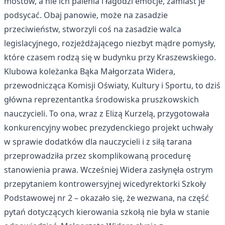
mostów, a nie ich palenia i łagodzi emocje, zamiast je
podsycać. Obaj panowie, może na zasadzie
przeciwieństw, stworzyli coś na zasadzie walca
legislacyjnego, rozjeżdżającego niezbyt mądre pomysły,
które czasem rodzą się w budynku przy Kraszewskiego.
Klubowa koleżanka Bąka Małgorzata Widera,
przewodnicząca Komisji Oświaty, Kultury i Sportu, to dziś
główna reprezentantka środowiska pruszkowskich
nauczycieli. To ona, wraz z Elizą Kurzelą, przygotowała
konkurencyjny wobec prezydenckiego projekt uchwały
w sprawie dodatków dla nauczycieli i z siłą tarana
przeprowadziła przez skomplikowaną procedurę
stanowienia prawa. Wcześniej Widera zasłynęła ostrym
przepytaniem kontrowersyjnej wicedyrektorki Szkoły
Podstawowej nr 2 – okazało się, że wezwana, na część
pytań dotyczących kierowania szkołą nie była w stanie