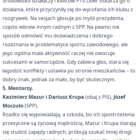
Środowisko działaczy i kibiców PTS Lider oskarża go o
działania, które przyczyniły się do wycofania ich klubu z
rozgrywek. Na sesjach głosuje po myśli prezydenta,
często wbrew innym radnym z SPP. Na pewno nie
sposób odmówić mu doświadczenia i dobrego
rozeznania w problematyce sportu zawodowego, ale
jego ogólna mała aktywność raczej nie owocuje
sukcesami w samorządzie. Gdy zabiera głos, stara się
łagodzić konflikty i ustawia po stronie mieszkańców – to
dobry znak, jednak za mało, by być skutecznym.
5. Mentorzy.
Kazimierz Mazur i Dariusz Krupa
(obaj z PiS),
Józef
Moczuło
(SPP).
Rzadko się wypowiadają, a szkoda, bo ich spostrzeżenia
przesycone są życiową mądrością. Mazur i Krupa starają
się studzić zapędy radnych, próbują szukać innej drogi