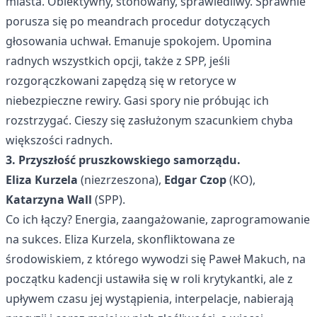
miasta. Obiektywny, stonowany, sprawiedliwy. Sprawnie
porusza się po meandrach procedur dotyczących
głosowania uchwał. Emanuje spokojem. Upomina
radnych wszystkich opcji, także z SPP, jeśli
rozgorączkowani zapędzą się w retoryce w
niebezpieczne rewiry. Gasi spory nie próbując ich
rozstrzygać. Cieszy się zasłużonym szacunkiem chyba
większości radnych.
3. Przyszłość pruszkowskiego samorządu.
Eliza Kurzela
(niezrzeszona),
Edgar Czop
(KO),
Katarzyna Wall
(SPP).
Co ich łączy? Energia, zaangażowanie, zaprogramowanie
na sukces. Eliza Kurzela, skonfliktowana ze
środowiskiem, z którego wywodzi się Paweł Makuch, na
początku kadencji ustawiła się w roli krytykantki, ale z
upływem czasu jej wystąpienia, interpelacje, nabierają