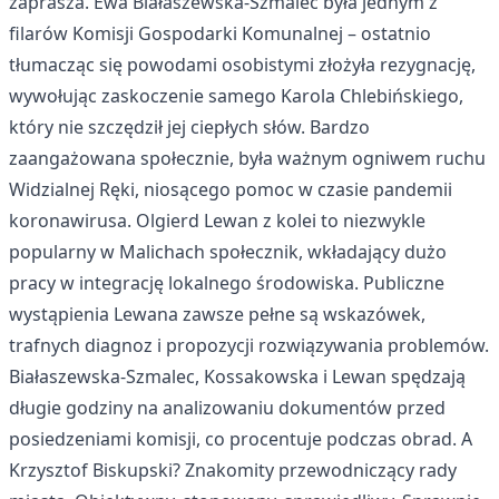
zaprasza. Ewa Białaszewska-Szmalec była jednym z
filarów Komisji Gospodarki Komunalnej – ostatnio
tłumacząc się powodami osobistymi złożyła rezygnację,
wywołując zaskoczenie samego Karola Chlebińskiego,
który nie szczędził jej ciepłych słów. Bardzo
zaangażowana społecznie, była ważnym ogniwem ruchu
Widzialnej Ręki, niosącego pomoc w czasie pandemii
koronawirusa. Olgierd Lewan z kolei to niezwykle
popularny w Malichach społecznik, wkładający dużo
pracy w integrację lokalnego środowiska. Publiczne
wystąpienia Lewana zawsze pełne są wskazówek,
trafnych diagnoz i propozycji rozwiązywania problemów.
Białaszewska-Szmalec, Kossakowska i Lewan spędzają
długie godziny na analizowaniu dokumentów przed
posiedzeniami komisji, co procentuje podczas obrad. A
Krzysztof Biskupski? Znakomity przewodniczący rady