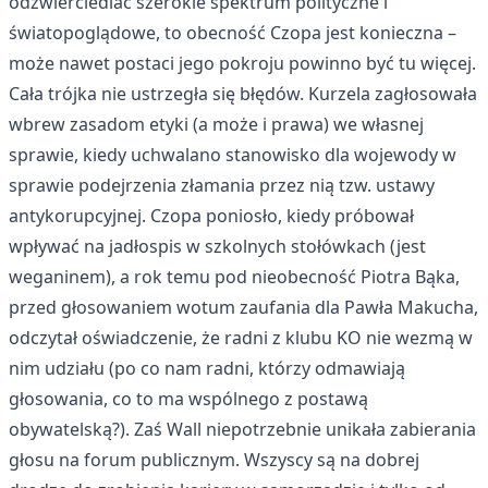
odzwierciedlać szerokie spektrum polityczne i
światopoglądowe, to obecność Czopa jest konieczna –
może nawet postaci jego pokroju powinno być tu więcej.
Cała trójka nie ustrzegła się błędów. Kurzela zagłosowała
wbrew zasadom etyki (a może i prawa) we własnej
sprawie, kiedy uchwalano stanowisko dla wojewody w
sprawie podejrzenia złamania przez nią tzw. ustawy
antykorupcyjnej. Czopa poniosło, kiedy próbował
wpływać na jadłospis w szkolnych stołówkach (jest
weganinem), a rok temu pod nieobecność Piotra Bąka,
przed głosowaniem wotum zaufania dla Pawła Makucha,
odczytał oświadczenie, że radni z klubu KO nie wezmą w
nim udziału (po co nam radni, którzy odmawiają
głosowania, co to ma wspólnego z postawą
obywatelską?). Zaś Wall niepotrzebnie unikała zabierania
głosu na forum publicznym. Wszyscy są na dobrej