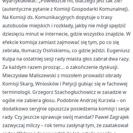
wyartykułować: „Powiedzcie mi, dlaczego jest tak źle?”
(autentyczne pytanie z Komisji Gospodarki Komunalnej).
Na Komisji ds. Komunikacyjnych dopytuje o trasy
autobusów miejskich i rozkłady, jakby nie mógł spędzić
dziesięciu minut w internecie, gdzie wszystko znajdzie. W
efekcie komisja zamiast zajmować się tym, po co się
zebrała, tłumaczy Osińskiemu, co gdzie jeździ. Eugeniusz
Kulpa na ostatniej sesji rady miasta głos zabrał dwa razy.
Za każdym razem prosząc… o zakończenie dyskusji.
Mieczysław Maliszewski z mozołem prowadzi obrady
Komisji Skarg, Wniosków i Petycji gubiąc się w fachowej
terminologii. Grzegorz Szachogłuchowicz w zasadzie w
ogóle nie zabiera głosu. Podobnie Andrzej Kurzela – on
dodatkowo seryjnie opuszcza posiedzenia komisji i sesje
rady. Czy jeszcze sprawuje swój mandat? Paweł Zagrajek
zazwyczaj milczy – rok temu zasłynął tym, że zaatakował