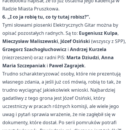
Facebooku napisał, że to już ostatnia jego kadencja w
Radzie Miasta Pruszkowa.
6. „
I co ja robię tu, co ty tutaj robisz?”.
Tymi słowami piosenki Elektrycznych Gitar można by
opisać pozostałych radnych. Są to:
Eugeniusz Kulpa
,
Mieczysław Maliszewski
,
Józef Osiński
(wszyscy z SPP),
Grzegorz Szachogłuchowicz
i
Andrzej Kurzela
(niezrzeszeni) oraz radni PiS:
Marta Dziudzi
,
Anna
Maria Szczepaniak
i
Paweł Zagrajek
.
Trudno scharakteryzować osoby, które nie prezentują
własnego zdania, a jeśli już coś mówią, robią to tak, że
trudno wyciągnąć jakiekolwiek wnioski. Najbardziej
gadatliwy z tego grona jest Józef Osiński, który
uczestniczy w pracach różnych komisji, ale wiele jego
uwag i pytań sprawia wrażenie, że nie zagłębił się w
dokumenty, które dostał. Po serii pomruków potrafi