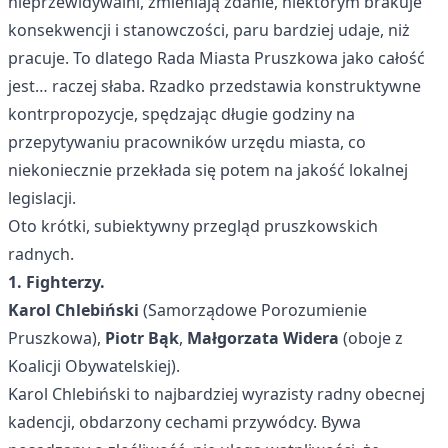
nieprzewidywalni, zmieniają zdanie, niektórym brakuje
konsekwencji i stanowczości, paru bardziej udaje, niż
pracuje. To dlatego Rada Miasta Pruszkowa jako całość
jest… raczej słaba. Rzadko przedstawia konstruktywne
kontrpropozycje, spędzając długie godziny na
przepytywaniu pracowników urzędu miasta, co
niekoniecznie przekłada się potem na jakość lokalnej
legislacji.
Oto krótki, subiektywny przegląd pruszkowskich
radnych.
1. Fighterzy.
Karol Chlebiński
(Samorządowe Porozumienie
Pruszkowa),
Piotr Bąk
,
Małgorzata Widera
(oboje z
Koalicji Obywatelskiej).
Karol Chlebiński to najbardziej wyrazisty radny obecnej
kadencji, obdarzony cechami przywódcy. Bywa