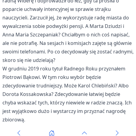
radną Widerę i doprowadził do łez, gdy ta prosiła o
poparcie uchwały intencyjnej w sprawie strajku
nauczycieli. Zarzucił jej, że wykorzystuje radę miasta do
wywalczenia sobie podwyżki pensji. A Marta Dziudzi i
Anna Maria Szczepaniak? Chciałbym o nich coś napisać,
ale nie potrafię. Na sesjach i komisjach zajęte są głównie
swoimi telefonami. Po co decydowały się zostać radnymi,
skoro się nie udzielają?
W grudniu 2019 roku
tytuł Radnego Roku przyznałem
Piotrowi Bąkowi
. W tym roku wybór będzie
zdecydowanie trudniejszy. Może Karol Chlebiński? Albo
Dorota Kossakowska? Zdecydowanie łatwiej będzie
chyba wskazać tych, którzy niewiele w radzie znaczą. Ich
jest wyjątkowo dużo i wystarczy im przyznać nagrodę
zbiorową.