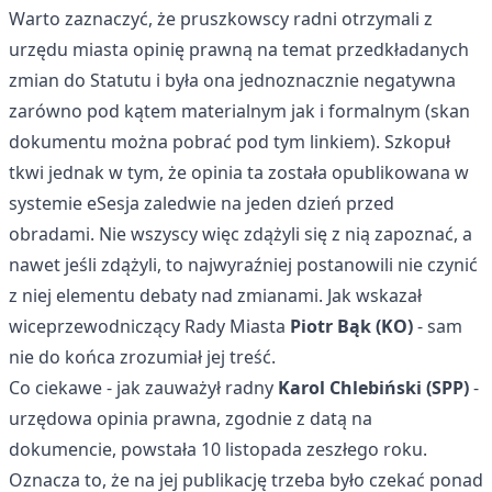
Warto zaznaczyć, że pruszkowscy radni otrzymali z
urzędu miasta opinię prawną na temat przedkładanych
zmian do Statutu i była ona jednoznacznie negatywna
zarówno pod kątem materialnym jak i formalnym (skan
dokumentu można pobrać pod
tym linkiem
). Szkopuł
tkwi jednak w tym, że opinia ta została opublikowana w
systemie eSesja zaledwie na jeden dzień przed
obradami. Nie wszyscy więc zdążyli się z nią zapoznać, a
nawet jeśli zdążyli, to najwyraźniej postanowili nie czynić
z niej elementu debaty nad zmianami. Jak wskazał
wiceprzewodniczący Rady Miasta
Piotr Bąk
(KO)
- sam
nie do końca zrozumiał jej treść.
Co ciekawe - jak zauważył radny
Karol Chlebiński (SPP)
-
urzędowa opinia prawna, zgodnie z datą na
dokumencie, powstała 10 listopada zeszłego roku.
Oznacza to, że na jej publikację trzeba było czekać ponad