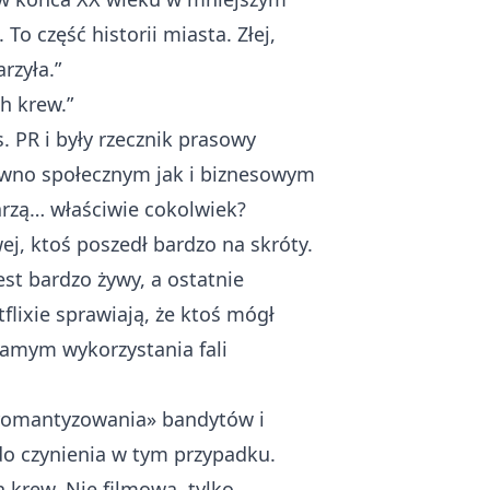
o część historii miasta. Złej,
rzyła.”
h krew.”
s. PR i były rzecznik prasowy
ówno społecznym jak i biznesowym
arzą… właściwie cokolwiek?
ej, ktoś poszedł bardzo na skróty.
st bardzo żywy, a ostatnie
flixie sprawiają, że ktoś mógł
samym wykorzystania fali
 «romantyzowania» bandytów i
do czynienia w tym przypadku.
 krew. Nie filmową, tylko