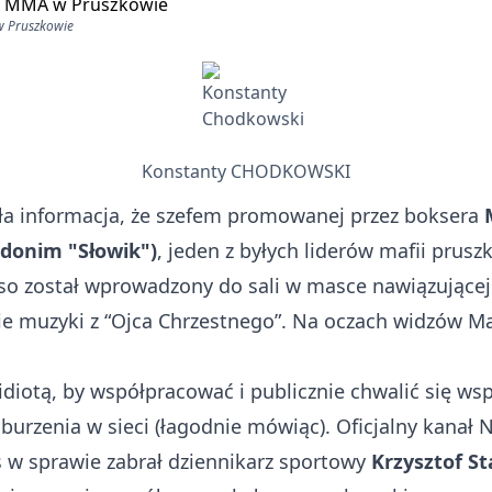
w Pruszkowie
Konstanty CHODKOWSKI
ła
informacja
, że szefem promowanej przez boksera
udonim "Słowik")
, jeden z byłych liderów mafii prus
so został wprowadzony do sali w masce nawiązującej
 muzyki z “Ojca Chrzestnego”. Na oczach widzów Mar
idiotą, by współpracować i publicznie chwalić się ws
oburzenia w sieci (łagodnie mówiąc). Oficjalny kanał
w sprawie zabrał dziennikarz sportowy
Krzysztof S