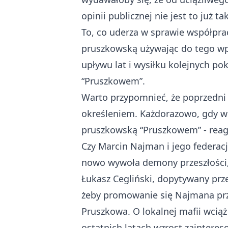
opinii publicznej nie jest to już t
To, co uderza w sprawie współprac
pruszkowską używając do tego wp
upływu lat i wysiłku kolejnych po
“Pruszkowem”.
Warto przypomnieć, że poprzedni
określeniem. Każdorazowo, gdy w 
pruszkowską “Pruszkowem” - rea
Czy Marcin Najman i jego federac
nowo wywoła demony przeszłości,
Łukasz Cegliński, dopytywany prze
żeby promowanie się Najmana prz
Pruszkowa. O lokalnej mafii wcią
ostatnich latach wzrost zainteres