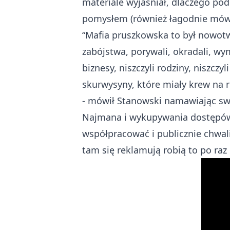
materiale wyjaśniał, dlaczego p
pomysłem (również łagodnie mów
“Mafia pruszkowska to był nowotwór
zabójstwa, porywali, okradali, wym
biznesy, niszczyli rodziny, niszczy
skurwysyny, które miały krew na r
-
mówił Stanowski
namawiając swoi
Najmana i wykupywania dostępów d
współpracować i publicznie chwali
tam się reklamują robią to po raz 