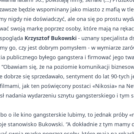
zawsze będzie wspominany jako miasto z mafią w tle. T
śmy nigdy nie doświadczyć, ale ona się po prostu wyda
wać swoją markę poprzez osoby, które mają na rękac
 spogląda
Krzysztof Bukowski
- uznany specjalista d
śmy go, czy jest dobrym pomysłem - w wymiarze zar
cia publicznego byłego gangstera i firmować jego tw
- “Obawiam się, że na poziomie komunikacji biznesow
 dobrze się sprzedawało, sentyment do lat 90-tych je
filmami, jak ten poświęcony postaci «Nikosia» na Net
ł nadania wydarzeniu sznytu gangsterskiego i tym 
y bo o ile kino gangsterskie lubimy, to jednak próby
oje stanowisko Bukowski. “A dokładnie z tym mamy 
ać swoją markę poprzez osoby, które mają na rękach