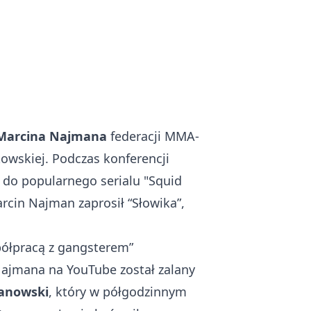
Marcina Najmana
federacji MMA-
zkowskiej. Podczas
konferencji
 do popularnego serialu "Squid
cin Najman zaprosił “Słowika”,
półpracą z gangsterem”
 Najmana na YouTube został zalany
tanowski
, który w półgodzinnym