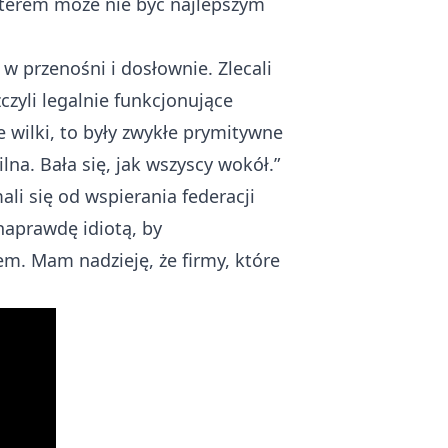
terem może nie być najlepszym
 w przenośni i dosłownie. Zlecali
zczyli legalnie funkcjonujące
ode wilki, to były zwykłe prymitywne
na. Bała się, jak wszyscy wokół.”
li się od wspierania federacji
naprawdę idiotą, by
em. Mam nadzieję, że firmy, które