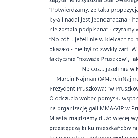
“Potwierdzamy, że taka propozycja
była i nadal jest jednoznaczna - 
nie została podpisana” - czytamy 
“No cóż… jeżeli nie w Kielcach t
okazało - nie był to zwykły żart.
faktycznie “rozważa Pruszków”, jak
No cóż… jeżeli nie w
— Marcin Najman (@MarcinNajm
Prezydent Pruszkowa: “w Pruszko
O odczucia wobec pomysłu wsparc
na organizację gali MMA-VIP w P
Miasta znajdziemy dużo więcej wyd
przestępczą kilku mieszkańców ni
kojarzony był z dobrymi wydarzeni