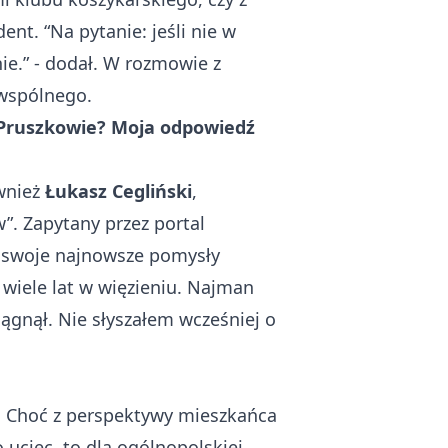
nt. “Na pytanie: jeśli nie w
e.” - dodał. W rozmowie z
c wspólnego.
w Pruszkowie? Moja odpowiedź
wnież
Łukasz Cegliński
,
”. Zapytany przez portal
n swoje najnowsze pomysły
wiele lat w więzieniu. Najman
siągnął. Nie słyszałem wcześniej o
i. Choć z perspektywy mieszkańca
 uciec, to dla ogólnopolskiej