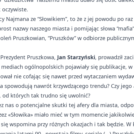
ak oczywiste.
y Najmana ze “Słowikiem”, to że z jej powodu po raz 
rost nazwy naszego miasta i pomijając słowa “mafi
koleń Pruszkowian, “Pruszków” w odbiorze publicznym s
 Prezydent Pruszkowa,
Jan Starzyński
, prowadził za
mediach ogólnopolskich pojawiały się publikacje, 
gował nie cofając się nawet przed wytaczaniem wy
ja spowodują nawrót krzywdzącego trendu? Czy jego 
 od których tak trudno się uwolnić?
z nas o potencjalne skutki tej afery dla miasta, odp
ez «Słowika» miało mieć w tym momencie jakikolwi
ż się wspomina przy różnych okazjach i tak będzie. W
owania latami 90., powstają filmy, seriale (...) Prus