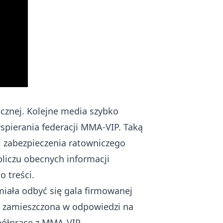
icznej. Kolejne media szybko
wspierania federacji MMA-VIP. Taką
i zabezpieczenia ratowniczego
bliczu obecnych informacji
o treści.
miała odbyć się gala firmowanej
ja zamieszczona
w odpowiedzi na
półpracę z MMA-VIP.