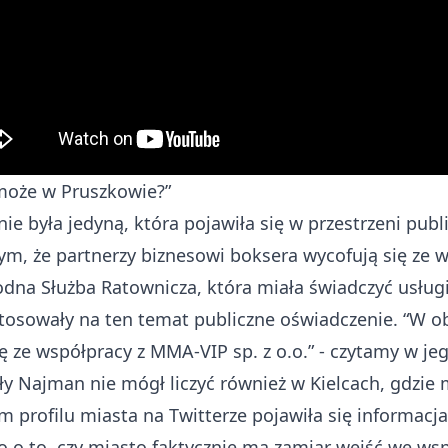
 może w Pruszkowie?”
ie była jedyną, która pojawiła się w przestrzeni publ
ym, że partnerzy biznesowi boksera wycofują się ze 
odna Służba Ratownicza, która miała świadczyć usług
stosowały na ten temat
publiczne oświadczenie
. “W o
ę ze współpracy z MMA-VIP sp. z o.o.” - czytamy w jeg
y Najman nie mógł liczyć również w Kielcach, gdzie 
nym profilu miasta na Twitterze pojawiła się informac
o
o to, czy miasto faktycznie ma zamiar wejść we ws