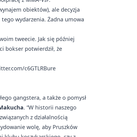
 wynajem obiektów), ale decyzja
cji tego wydarzenia. Żadna umowa
oim tweecie. Jak się później
i bokser potwierdził, że
witter.com/c6GTLRBure
ego gangstera, a także o pomysł
 Makucha
. “W historii naszego
związanych z działalnością
ecydowanie wolę, aby Pruszków
i klubu koszykarskiego, czy z