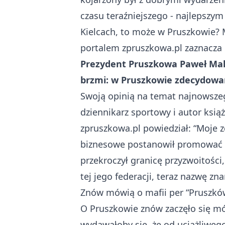
czasu teraźniejszego - najlepszym 
Kielcach, to może w Pruszkowie? 
portalem zpruszkowa.pl zaznacza
Prezydent Pruszkowa Paweł Maku
brzmi: w Pruszkowie zdecydowan
Swoją opinią na temat najnowsze
dziennikarz sportowy i autor ksią
zpruszkowa.pl powiedział: “Moje
biznesowe postanowił promować pr
przekroczył granicę przyzwoitości,
tej jego federacji, teraz nazwę zn
Znów mówią o mafii per “Pruszkó
O Pruszkowie znów zaczęło się mó
wydawałoby się, że od uciążliwego