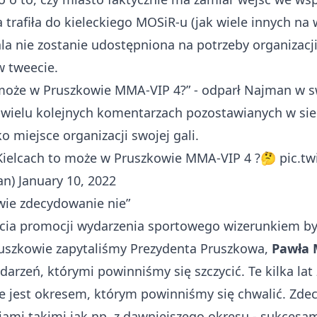
 trafiła do kieleckiego MOSiR-u (jak wiele innych na
hala nie zostanie udostępniona na potrzeby organiza
w tweecie.
o może w Pruszkowie MMA-VIP 4?” - odparł Najman w sw
 W wielu kolejnych komentarzach pozostawianych w siec
o miejsce organizacji swojej gali.
 Kielcach to może w Pruszkowie MMA-VIP 4 ?🤔
pic.t
an)
January 10, 2022
wie zdecydowanie nie”
ia promocji wydarzenia sportowego wizerunkiem był
ruszkowie zapytaliśmy Prezydenta Pruszkowa,
Pawła
arzeń, którymi powinniśmy się szczycić. Te kilka lat 
e jest okresem, którym powinniśmy się chwalić. Zd
ami takimi jak np. z dawniejszego okresu - sukcesam