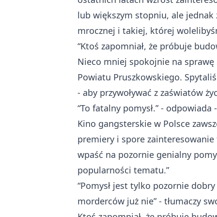
lub większym stopniu, ale jednak 
mrocznej i takiej, której woleliby
“Ktoś zapomniał, że próbuje budo
Nieco mniej spokojnie na sprawę
Powiatu Pruszkowskiego. Spytali
- aby przywoływać z zaświatów ży
“To fatalny pomysł.” - odpowiada 
Kino gangsterskie w Polsce zawsze
premiery i spore zainteresowanie 
wpaść na pozornie genialny pomys
popularności tematu.”
“Pomysł jest tylko pozornie dobr
morderców już nie” - tłumaczy sw
Ktoś zapomniał, że próbuje budow