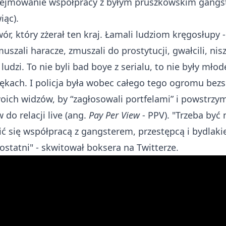
odejmowanie współpracy z byłym pruszkowskim gangs
iąc).
, który zżerał ten kraj. Łamali ludziom kręgosłupy -
uszali haracze, zmuszali do prostytucji, gwałcili, nis
li ludzi. To nie byli bad boye z serialu, to nie były mł
ękach. I policja była wobec całego tego ogromu bezsil
ch widzów, by “zagłosowali portfelami” i powstrzyma
o relacji live (ang.
Pay Per View
- PPV). "Trzeba być 
ć się współpracą z gangsterem, przestępcą i bydlaki
ostatni" -
skwitował boksera na Twitterze
.