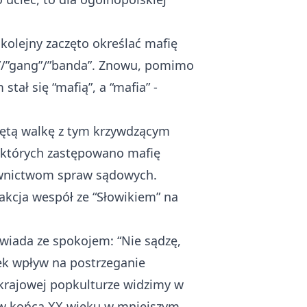
kolejny zaczęto określać mafię
a”/”gang”/”banda”. Znowu, pomimo
tał się “mafią”, a “mafia” -
ciętą walkę z tym krzywdzącym
w których zastępowano mafię
dawnictwom spraw sądowych.
akcja wespół ze “Słowikiem” na
owiada ze spokojem: “Nie sądzę,
ek wpływ na postrzeganie
 krajowej popkulturze widzimy w
zków końca XX wieku w mniejszym