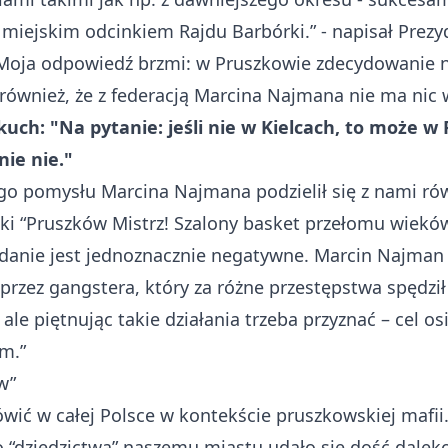
miejskim odcinkiem Rajdu Barbórki.” - napisał Prezyde
Moja odpowiedź brzmi: w Pruszkowie zdecydowanie ni
 również, że z federacją Marcina Najmana nie ma ni
ch: "Na pytanie: jeśli nie w Kielcach, to może 
ie nie."
go pomysłu Marcina Najmana podzielił się z nami ró
żki “Pruszków Mistrz! Szalony basket przełomu wieków
 zdanie jest jednoznacznie negatywne. Marcin Najma
zez gangstera, który za różne przestępstwa spędził 
 ale piętnując takie działania trzeba przyznać – cel o
am.”
w”
wić w całej Polsce w kontekście pruszkowskiej mafi
 “dziedzictwa” naszemu miastu udało się dość daleko