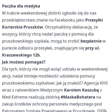
Paczka dla medyka
W trakcie weekendowej zbiórki zgłosiło się do nas
przedsiębiorstwo znane na Facebooku jako
Przesyłki
Kurierskie Pruszków
. Otrzymaliśmy deklarację, że
wszyscy, którzy chcą nadać paczkę z pomocą dla
pruszkowskiego szpitala, mogą to zrobić
bezpłatnie
w
punkcie odbioru przesyłek, znajdującym się
przy ul.
Kraszewskiego 12b
.
Jak możesz pomagać?
Dla tych, którzy nie mogli wziąć udziału w weekendowej
akcji, nadal istnieje możliwość udzielenia pomocy
pruszkowskiemu szpitalowi. Jak ją znaleźć? Agencja KHS
wraz z ratownikiem Medycznym
Karolem Kaszubą
z
Med-Extreme realizują zbiórkę
#MaskaBohatera
na
zakup środków ochrony personelu medycznego pod
Patronatem Szpitala Powiatowego w Pruszkowie. 100%