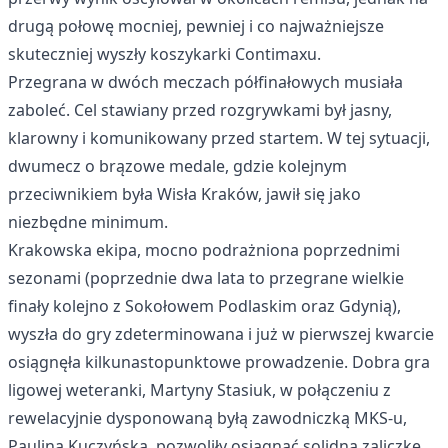
drugą połowę mocniej, pewniej i co najważniejsze
skuteczniej wyszły koszykarki Contimaxu.
Przegrana w dwóch meczach półfinałowych musiała
zaboleć. Cel stawiany przed rozgrywkami był jasny,
klarowny i komunikowany przed startem. W tej sytuacji,
dwumecz o brązowe medale, gdzie kolejnym
przeciwnikiem była Wisła Kraków, jawił się jako
niezbędne minimum.
Krakowska ekipa, mocno podrażniona poprzednimi
sezonami (poprzednie dwa lata to przegrane wielkie
finały kolejno z Sokołowem Podlaskim oraz Gdynią),
wyszła do gry zdeterminowana i już w pierwszej kwarcie
osiągnęła kilkunastopunktowe prowadzenie. Dobra gra
ligowej weteranki, Martyny Stasiuk, w połączeniu z
rewelacyjnie dysponowaną byłą zawodniczką MKS-u,
Pauliną Kuczyńską, pozwoliły osiągnąć solidną zaliczkę