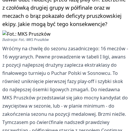
z czołówką drugiej grupy w półfinale oraz w
meczach o brąz pokazało deficyty pruszkowskiej
ekipy. Jakie mogą być tego konsekwencje?
Ilustracja: Fot.: MKS Pruszków
Wróćmy na chwilę do sezonu zasadniczego: 16 meczów -
16 wygranych. Pewne prowadzenie w tabeli I ligi, awans
z pozycji najlepszej drużyny zaplecza ekstraklasy do
finałowego turnieju o Puchar Polski w Sosnowcu. To
również uniknięcie pierwszej fazy play-off i szybki skok
do najlepszej ósemki ligowych zmagań. Do niedawna
MKS Pruszków przedstawiał się jako mocny kandydat do
zwycięstwa w sezonie, lub - w planie minimum - do
zakończenia sezonu na pozycji medalowej. Brzmi nieźle.
Tymczasem po ćwierćfinale nadszedł prawdziwy
sprawdzian - półfinałowe starcie z zespołem Contimax