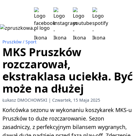
Pruszków
Sport
MKS Pruszków
rozczarował,
ekstraklasa uciekła. Być
może na dłużej
Łukasz DMOCHOWSKI
Czwartek, 15 Maja 2025
Końcówka sezonu w wykonaniu koszykarek MKS-u
Pruszków to duże rozczarowanie. Sezon
zasadniczy, z perfekcyjnym bilansem wygranych,
dawał duże nadzieje przed fazą play-off. Zderzenie