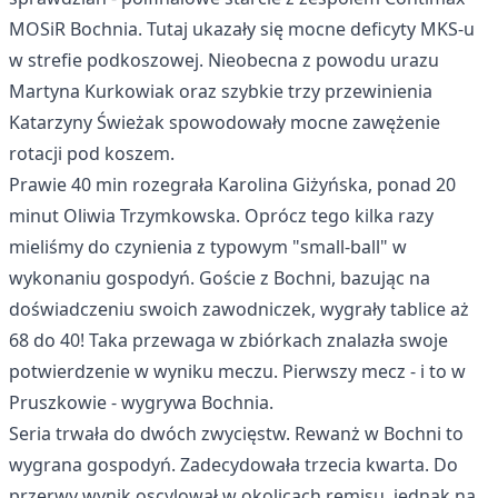
MOSiR Bochnia. Tutaj ukazały się mocne deficyty MKS-u
w strefie podkoszowej. Nieobecna z powodu urazu
Martyna Kurkowiak oraz szybkie trzy przewinienia
Katarzyny Świeżak spowodowały mocne zawężenie
rotacji pod koszem.
Prawie 40 min rozegrała Karolina Giżyńska, ponad 20
minut Oliwia Trzymkowska. Oprócz tego kilka razy
mieliśmy do czynienia z typowym "small-ball" w
wykonaniu gospodyń. Goście z Bochni, bazując na
doświadczeniu swoich zawodniczek, wygrały tablice aż
68 do 40! Taka przewaga w zbiórkach znalazła swoje
potwierdzenie w wyniku meczu. Pierwszy mecz - i to w
Pruszkowie - wygrywa Bochnia.
Seria trwała do dwóch zwycięstw. Rewanż w Bochni to
wygrana gospodyń. Zadecydowała trzecia kwarta. Do
przerwy wynik oscylował w okolicach remisu, jednak na