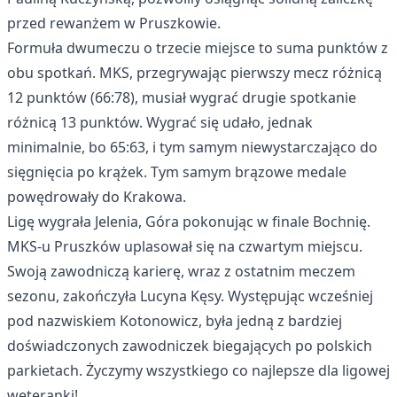
przed rewanżem w Pruszkowie.
Formuła dwumeczu o trzecie miejsce to suma punktów z
obu spotkań. MKS, przegrywając pierwszy mecz różnicą
12 punktów (66:78), musiał wygrać drugie spotkanie
różnicą 13 punktów. Wygrać się udało, jednak
minimalnie, bo 65:63, i tym samym niewystarczająco do
sięgnięcia po krążek. Tym samym brązowe medale
powędrowały do Krakowa.
Ligę wygrała Jelenia, Góra pokonując w finale Bochnię.
MKS-u Pruszków uplasował się na czwartym miejscu.
Swoją zawodniczą karierę, wraz z ostatnim meczem
sezonu, zakończyła Lucyna Kęsy. Występując wcześniej
pod nazwiskiem Kotonowicz, była jedną z bardziej
doświadczonych zawodniczek biegających po polskich
parkietach. Życzymy wszystkiego co najlepsze dla ligowej
weteranki!