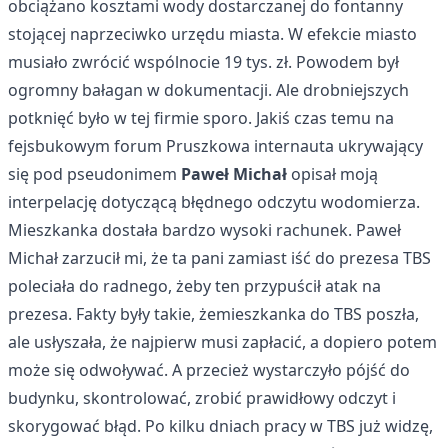
obciążano kosztami wody dostarczanej do fontanny
stojącej naprzeciwko urzędu miasta. W efekcie miasto
musiało zwrócić wspólnocie 19 tys. zł. Powodem był
ogromny bałagan w dokumentacji. Ale drobniejszych
potknięć było w tej firmie sporo. Jakiś czas temu na
fejsbukowym forum Pruszkowa internauta ukrywający
się pod pseudonimem
Paweł Michał
opisał moją
interpelację dotyczącą błędnego odczytu wodomierza.
Mieszkanka dostała bardzo wysoki rachunek. Paweł
Michał zarzucił mi, że ta pani zamiast iść do prezesa TBS
poleciała do radnego, żeby ten przypuścił atak na
prezesa. Fakty były takie, żemieszkanka do TBS poszła,
ale usłyszała, że najpierw musi zapłacić, a dopiero potem
może się odwoływać. A przecież wystarczyło pójść do
budynku, skontrolować, zrobić prawidłowy odczyt i
skorygować błąd. Po kilku dniach pracy w TBS już widzę,