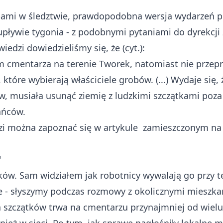
pami w śledztwie, prawdopodobna wersja wydarzeń p
pływie tygonia - z podobnymi pytaniami do dyrekcji 
edzi dowiedzieliśmy się, że (cyt.):
rem cmentarza na terenie Tworek, natomiast nie prze
które wybierają właściciele grobów. (...) Wydaje się, 
w, musiała usunąć ziemię z ludzkimi szczątkami poza
kańców.
zi można zapoznać się
w artykule
zamieszczonym na s
"
ków. Sam widziałem jak robotnicy wywalają go przy t
- słyszymy podczas rozmowy z okolicznymi mieszkańc
szczątków trwa na cmentarzu przynajmniej od wielu mi