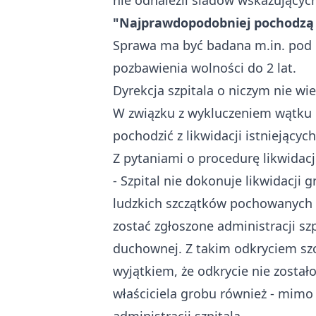
nie odnaleźli śladów wskazujących
"Najprawdopodobniej pochodzą o
Sprawa ma być badana m.in. pod k
pozbawienia wolności do 2 lat.
Dyrekcja szpitala o niczym nie wi
W związku z wykluczeniem wątku h
pochodzić z likwidacji istniejąc
Z pytaniami o procedurę likwidacj
- Szpital nie dokonuje likwidacj
ludzkich szczątków pochowanych w
zostać zgłoszone administracji s
duchownej. Z takim odkryciem sz
wyjątkiem, że odkrycie nie zosta
właściciela grobu również - mimo