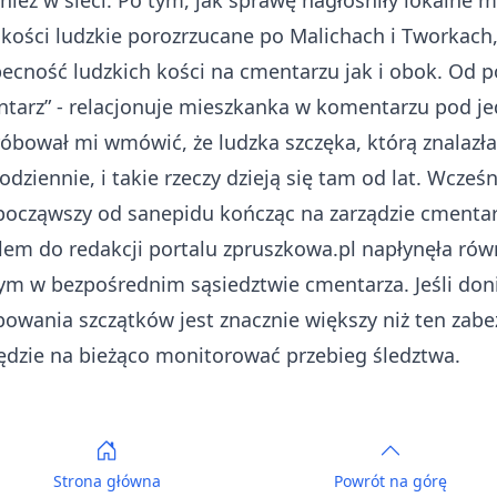
nież w sieci. Po tym, jak sprawę nagłośniły lokalne m
 kości ludzkie porozrzucane po Malichach i Tworkach
ecność ludzkich kości na cmentarzu jak i obok. Od pol
ntarz” - relacjonuje mieszkanka w komentarzu pod j
róbował mi wmówić, że ludzka szczęka, którą znalazła
odziennie, i takie rzeczy dzieją się tam od lat. Wcześn
 począwszy od sanepidu kończąc na zarządzie cmenta
lem do redakcji portalu zpruszkowa.pl napłynęła rów
 w bezpośrednim sąsiedztwie cmentarza. Jeśli donie
owania szczątków jest znacznie większy niż ten zabe
ędzie na bieżąco monitorować przebieg śledztwa.
Strona główna
Powrót
na górę