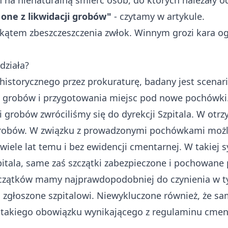
 na nienaturalną śmierć osób, do których należały od
ne z likwidacji grobów"
- czytamy w artykule.
ątem zbeszczeszczenia zwłok. Winnym grozi kara og
edziała?
istorycznego przez prokuraturę, badany jest scenar
ych grobów i przygotowania miejsc pod nowe pochówki
i grobów zwróciliśmy się do dyrekcji Szpitala. W ot
i grobów. W związku z prowadzonymi pochówkami możl
iele lat temu i bez ewidencji cmentarnej. W takiej s
zpitala, same zaś szczątki zabezpieczone i pochowan
czątków mamy najprawdopodobniej do czynienia w t
ło zgłoszone szpitalowi. Niewykluczone również, że 
 takiego obowiązku wynikającego z regulaminu cmenta