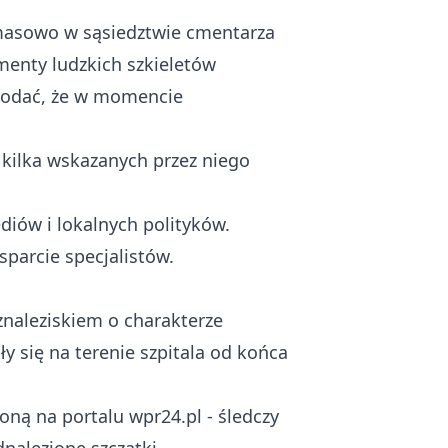
masowo w sąsiedztwie cmentarza
menty ludzkich szkieletów
dodać, że w momencie
e kilka wskazanych przez niego
iów i lokalnych polityków.
sparcie specjalistów.
znaleziskiem o charakterze
y się na terenie szpitala od końca
zoną na
portalu wpr24.pl
- śledczy