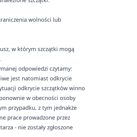
nalezione szczątki.
raniczenia wolności lub
iusz, w którym szczątki mogą
.
rzymanej odpowiedzi czytamy:
iwe jest natomiast odkrycie
ytuacji odkrycie szczątków winno
e ponownie w obecności osoby
ym przypadku, z tym jednakże
same prace prowadzone przez
rza - nie zostały zgłoszone