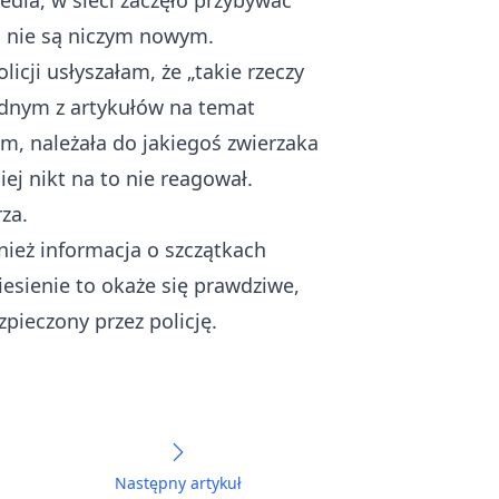
edia, w sieci zaczęło przybywać
, nie są niczym nowym.
icji usłyszałam, że „takie rzeczy
ednym z artykułów na temat
m, należała do jakiegoś zwierzaka
iej nikt na to nie reagował.
rza.
nież informacja o szczątkach
sienie to okaże się prawdziwe,
zpieczony przez policję.
Następny artykuł