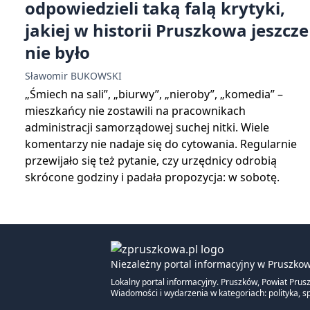
odpowiedzieli taką falą krytyki,
jakiej w historii Pruszkowa jeszcze
nie było
Sławomir BUKOWSKI
„Śmiech na sali”, „biurwy”, „nieroby”, „komedia” –
mieszkańcy nie zostawili na pracownikach
administracji samorządowej suchej nitki. Wiele
komentarzy nie nadaje się do cytowania. Regularnie
przewijało się też pytanie, czy urzędnicy odrobią
skrócone godziny i padała propozycja: w sobotę.
Niezależny portal informacyjny w Pruszkow
Lokalny portal informacyjny. Pruszków, Powiat Prus
Wiadomości i wydarzenia w kategoriach: polityka, sp