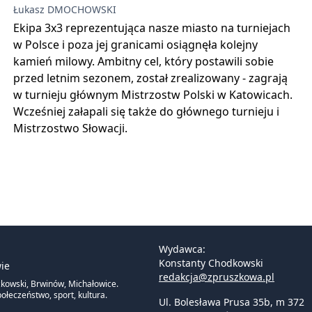
Łukasz DMOCHOWSKI
Ekipa 3x3 reprezentująca nasze miasto na turniejach
w Polsce i poza jej granicami osiągnęła kolejny
kamień milowy. Ambitny cel, który postawili sobie
przed letnim sezonem, został zrealizowany - zagrają
w turnieju głównym Mistrzostw Polski w Katowicach.
Wcześniej załapali się także do głównego turnieju i
Mistrzostwo Słowacji.
Wydawca:
Konstanty Chodkowski
ie
redakcja@zpruszkowa.pl
zkowski, Brwinów, Michałowice.
ołeczeństwo, sport, kultura.
Ul. Bolesława Prusa 35b, m 372