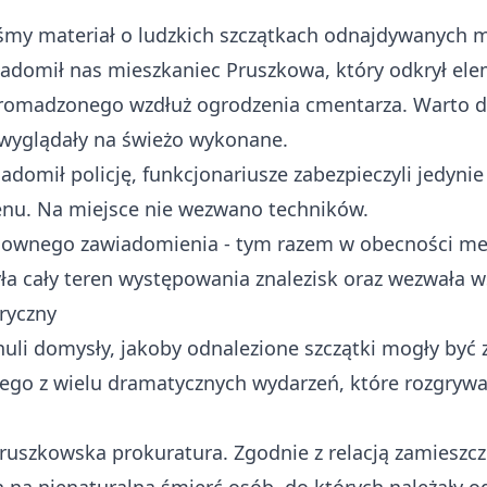
iśmy
materiał o ludzkich szczątkach odnajdywanych 
iadomił nas mieszkaniec Pruszkowa, który odkrył ele
gromadzonego wzdłuż ogrodzenia cmentarza. Warto 
 wyglądały na świeżo wykonane.
adomił policję, funkcjonariusze zabezpieczyli jedyni
renu. Na miejsce nie wezwano techników.
onownego zawiadomienia - tym razem w obecności med
ła cały teren występowania znalezisk oraz wezwała w
ryczny
uli domysły, jakoby odnalezione szczątki mogły być 
ego z wielu dramatycznych wydarzeń, które rozgrywał
pruszkowska prokuratura. Zgodnie z relacją zamieszc