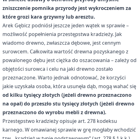
zniszczenie pomnika przyrody jest wykroczeniem za
które grozi kara grzywny lub aresztu.
Arek Gębicz podniósł jeszcze jeden wątek w sprawie –
możliwość popełnienia przestępstwa kradzieży. Jak
wiadomo drewno, zwłaszcza dębowe, jest cennym
surowcem. Całkowita wartość drewna pozyskanego z
powalonego dębu jest ciężka do oszacowania – zależy od
objętości surowca i celu na jaki drewno zostało
przeznaczone. Warto jednak odnotować, że korzyści
jakie uzyskała osoba, która usunęła dąb, mogą wahać się
od kilku tysięcy złotych (jeżeli drewno przeznaczono
na opał) do przeszło stu tysięcy złotych (jeżeli drewno
przeznaczono do wyrobu mebli z drewna).
Przestępstwo kradzieży opisuje art. 278 kodeksu
karnego. W omawianej sprawie w grę mogłaby wchodzić
tzw. „kradzież w typie podstawowym” (art. 278 § 1 k.k.),