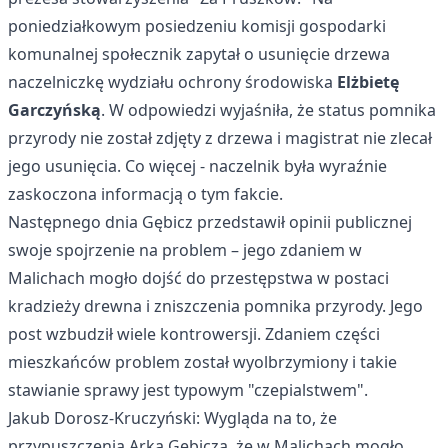
poniedziałkowym posiedzeniu komisji gospodarki
komunalnej społecznik zapytał o usunięcie drzewa
naczelniczkę wydziału ochrony środowiska
Elżbietę
Garczyńską
. W odpowiedzi wyjaśniła, że status pomnika
przyrody nie został zdjęty z drzewa i magistrat nie zlecał
jego usunięcia. Co więcej - naczelnik była wyraźnie
zaskoczona informacją o tym fakcie.
Następnego dnia Gębicz przedstawił opinii publicznej
swoje spojrzenie na problem – jego zdaniem w
Malichach mogło dojść do przestępstwa w postaci
kradzieży drewna i zniszczenia pomnika przyrody. Jego
post wzbudził wiele kontrowersji. Zdaniem części
mieszkańców problem został wyolbrzymiony i takie
stawianie sprawy jest typowym "czepialstwem".
Jakub Dorosz-Kruczyński: Wygląda na to, że
przypuszczenia Arka Gębicza, że w Malichach mogło