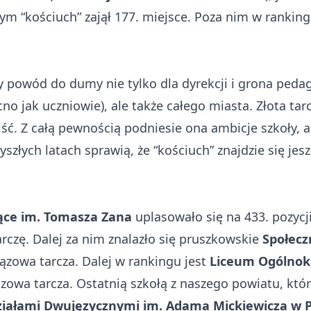
m “kościuch” zajął 177. miejsce. Poza nim w ranking
my powód do dumy nie tylko dla dyrekcji i grona peda
o jak uczniowie), ale także całego miasta. Złota tarc
ść. Z całą pewnością podniesie ona ambicje szkoły, 
szłych latach sprawią, że “kościuch” znajdzie się jes
ące im. Tomasza Zana
uplasowało się na 433. pozycj
czę. Dalej za nim znalazło się pruszkowskie
Społecz
ązowa tarcza. Dalej w rankingu jest
Liceum Ogólnoks
ązowa tarcza. Ostatnią szkołą z naszego powiatu, która
ziałami Dwujęzycznymi im. Adama Mickiewicza w P