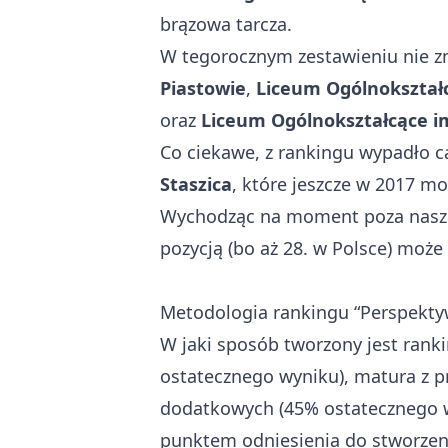
brązowa tarcza.
W tegorocznym zestawieniu nie zn
Piastowie
,
Liceum Ogólnokształ
oraz
Liceum Ogólnokształcące i
Co ciekawe, z rankingu wypadło 
Staszica
, które jeszcze w 2017 mo
Wychodząc na moment poza nasz p
pozycją (bo aż 28. w Polsce) może
Metodologia rankingu “Perspekty
W jaki sposób tworzony jest rank
ostatecznego wyniku), matura z 
dodatkowych (45% ostatecznego wy
punktem odniesienia do stworzeni