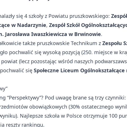
alazły się 4 szkoły z Powiatu pruszkowskiego:
Zespół
cące w Nadarzynie
,
Zespół Szkół Ogólnokształcący
m. Jarosława Iwaszkiewicza w Brwinowie
.
całkowicie także pruszkowskie Technikum z
Zespołu S
gło pochwalić się wysoką pozycją (250. miejsce w kraj
owiat (lecz pozostając wśród naszych podwarszaws
 pochwalić się
Społeczne Liceum Ogólnokształcące
wy”
ing “Perspektywy”? Pod uwagę brane są trzy czynniki
przedmiotów obowiązkowych (30% ostatecznego wyni
niku). Najlepsze szkoła w Polsce otrzymuje 100 punk
a reszty rankingu.