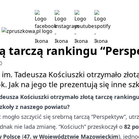
tą tarczą rankingu “Pers
0
im. Tadeusza Kościuszki otrzymało złot
. Jak na jego tle prezentują się inne s
eusza Kościuszki otrzymało złotą tarczę rankingu
szkoły z naszego powiatu?
 mogło szczycić się srebrną tarczą “Perspektyw”, utrz
ednak nie lada zmianę. “Kościuch” przeskoczył o
82 po
w Polsce
(
47. w Województwie Mazowieckim
), jedno