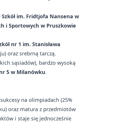
 Szkół im. Fridtjofa Nansena
w
ch i Sportowych w Pruszkowie
zkół nr 1 im. Stanisława
u) oraz srebrną tarczą.
kich sąsiadów), bardzo wysoką
 nr 5 w Milanówku
.
: sukcesy na olimpiadach (25%
ku) oraz matura z przedmiotów
tów i staje się jednocześnie