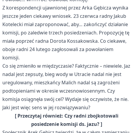
Z korespondencji ujawnionej przez Arka Gębicza wynika
jeszcze jeden ciekawy wniosek. 23 czerwca radny Jakub
Kotelecki miał zaproponować, aby… zakończyć działanie
komisji, po zaledwie trzech posiedzeniach. Propozycję tę
miała poprzeć radna Dorota Kossakowska. Co ciekawe,
oboje radni 24 lutego
zagłosowali za powołaniem
komisji
.
Co się zmieniło w międzyczasie? Faktycznie – niewiele. Jaz
nadal jest zepsuty, bieg wody w Utracie nadal nie jest
uregulowany, mieszkańcy Malich nadal są zagrożeni
podtopieniami w okresie wczesnowiosennym. Czy
komisja osiągnęła swój cel? Wydaje się oczywiste, że nie.
Jaki jest więc sens w jej rozwiązywaniu?
[ Przeczytaj również:
Czy radni zbojkotowali
posiedzenie komisji ds. jazu?
]
Społecznik Arek Gębicz twierdzi, że w całym zamieszaniu