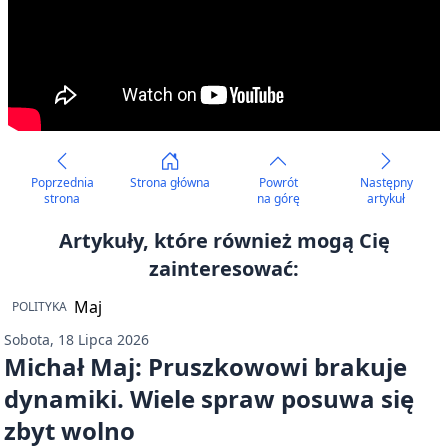
Poprzednia
Strona główna
Powrót
Następny
strona
na górę
artykuł
Artykuły, które również mogą Cię
zainteresować:
POLITYKA
Sobota, 18 Lipca 2026
Michał Maj: Pruszkowowi brakuje
dynamiki. Wiele spraw posuwa się
zbyt wolno