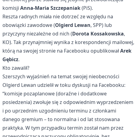
komisji
Anna-Maria Szczepaniak
(PiS).
Reszta radnych miała nie dotrzeć ze względu na
obowiązki zawodowe (
Olgierd Lewan
, SPP) lub
przyczyny niezależne od nich (
Dorota Kossakowska
,
KO). Tak przynajmniej wynika z korespondencji mailowej,
którą na swojej stronie na Facebooku opublikował
Arek
Gębicz
.
Kto zawalił?
Szerszych wyjaśnień na temat swojej nieobecności
Olgierd Lewan udzielił w toku dyskusji na Facebooku:
“komisje pozaplanowe (doraźne i dodatkowe
posiedzenia) zwołuje się z odpowiednim wyprzedzeniem
i po uprzednim uzgodnieniu terminu z członkami
danego gremium – to normalna i od lat stosowana
praktyka. W tym przypadku termin został nam przez
przewodniczącą narzucony obligatoryjnie, bez