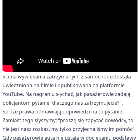
Scena wywlekania zatrzymanych z samochodu została
uwieczniona na filmie i
opublikowana na platformie
YouTube
. Na nagraniu słychać, jak pasażerowie zadają
policjantom pytanie “dlaczego nas zatrzymujecie?".
Stróże prawa odmawiają odpowiedzi na to pytanie.
Zamiast tego słyszymy: “proszę się zapytać dowódcy, to
nie jest nasz rozkaz, my tylko przyjechaliśmy im pomóc”.
Gdy pasażerowie auta nie ustają w dociekaniu podstawy