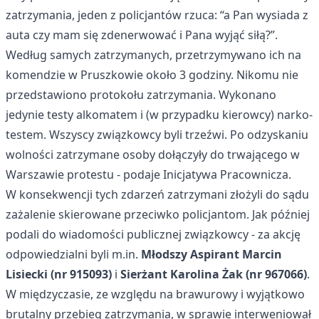
zatrzymania, jeden z policjantów rzuca: “a Pan wysiada z
auta czy mam się zdenerwować i Pana wyjąć siłą?”.
Według samych zatrzymanych, przetrzymywano ich na
komendzie w Pruszkowie około 3 godziny. Nikomu nie
przedstawiono protokołu zatrzymania. Wykonano
jedynie testy alkomatem i (w przypadku kierowcy) narko-
testem. Wszyscy związkowcy byli trzeźwi. Po odzyskaniu
wolności zatrzymane osoby dołączyły do trwającego w
Warszawie protestu - podaje Inicjatywa Pracownicza.
W konsekwencji tych zdarzeń zatrzymani złożyli do sądu
zażalenie skierowane przeciwko policjantom. Jak później
podali do wiadomości publicznej związkowcy
- za akcję
odpowiedzialni byli m.in.
Młodszy Aspirant Marcin
Lisiecki (nr 915093)
i
Sierżant Karolina Żak (nr 967066)
.
W międzyczasie, ze względu na brawurowy i wyjątkowo
brutalny przebieg zatrzymania, w sprawie interweniował